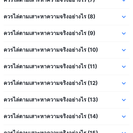
ควรไล่ตามเสาะหาความจริงอย่างไร (8)
ควรไล่ตามเสาะหาความจริงอย่างไร (9)
ควรไล่ตามเสาะหาความจริงอย่างไร (10)
ควรไล่ตามเสาะหาความจริงอย่างไร (11)
ควรไล่ตามเสาะหาความจริงอย่างไร (12)
ควรไล่ตามเสาะหาความจริงอย่างไร (13)
ควรไล่ตามเสาะหาความจริงอย่างไร (14)
ควรไล่ตามเสาะหาความจริงอย่างไร (15)