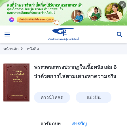
หน้าหลัก
หนังสือ
พระวจนะทรงปรากฏในเนื้อหนัง เล่ม 6
ว่าด้วยการไล่ตามเสาะหาความจริง
ดาวน์โหลด
แบ่งปัน
อารัมภบท
สารบัญ