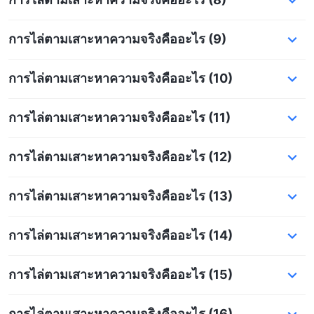
การไล่ตามเสาะหาความจริงคืออะไร (9)
การไล่ตามเสาะหาความจริงคืออะไร (10)
การไล่ตามเสาะหาความจริงคืออะไร (11)
การไล่ตามเสาะหาความจริงคืออะไร (12)
การไล่ตามเสาะหาความจริงคืออะไร (13)
การไล่ตามเสาะหาความจริงคืออะไร (14)
การไล่ตามเสาะหาความจริงคืออะไร (15)
การไล่ตามเสาะหาความจริงคืออะไร (16)