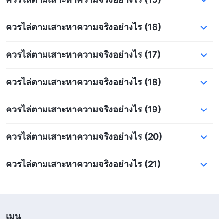
ควรไล่ตามเสาะหาความจริงอย่างไร (16)
ควรไล่ตามเสาะหาความจริงอย่างไร (17)
ควรไล่ตามเสาะหาความจริงอย่างไร (18)
ควรไล่ตามเสาะหาความจริงอย่างไร (19)
ควรไล่ตามเสาะหาความจริงอย่างไร (20)
ควรไล่ตามเสาะหาความจริงอย่างไร (21)
เมนู