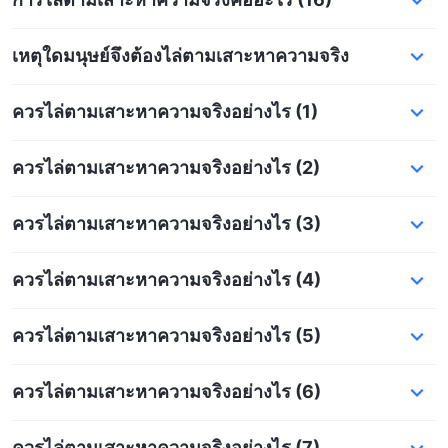
เหตุใดมนุษย์จึงต้องไล่ตามเสาะหาความจริง
ควรไล่ตามเสาะหาความจริงอย่างไร (1)
ควรไล่ตามเสาะหาความจริงอย่างไร (2)
ควรไล่ตามเสาะหาความจริงอย่างไร (3)
ควรไล่ตามเสาะหาความจริงอย่างไร (4)
ควรไล่ตามเสาะหาความจริงอย่างไร (5)
ควรไล่ตามเสาะหาความจริงอย่างไร (6)
ควรไล่ตามเสาะหาความจริงอย่างไร (7)