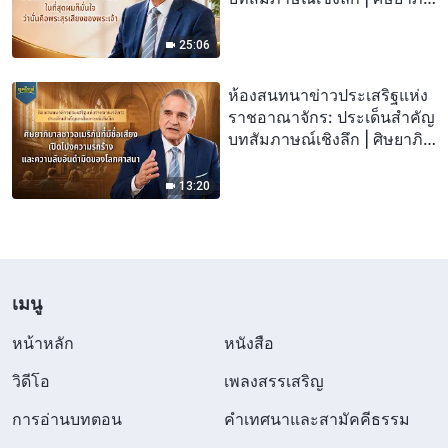
บาลชาวอเมริกันที่มีชื่อเสียง:
ในที่สุดผมก็มั่นใจว่านั่นคือ
25:06
พระสุรเสียงของพระเจ้า
ห้องสนทนาข่าวประเสริฐแห่ง
ราชอาณาจักร: ประเด็นสำคัญ
บทสัมภาษณ์เชิงลึก | ศิษยาภิ
บาลชาวอเมริกันที่มีชื่อเสียง
เปิดโปงความรกร้างและความ
13:20
ลับอันดำมืดของโลกศาสนา
เมนู
หน้าหลัก
หนังสือ
วิดีโอ
เพลงสรรเสริญ
การอ่านบทตอน
คำเทศนาและสามัคคีธรรม