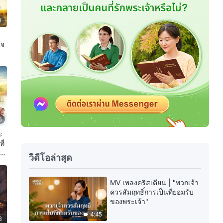
1
ใจ
5
ะ
ี่
าม
วิดีโอล่าสุด
MV เพลงคริสเตียน | "พวกเจ้า
ควรสัมฤทธิ์การเป็นที่ยอมรับ
ของพระเจ้า"
4:45
8