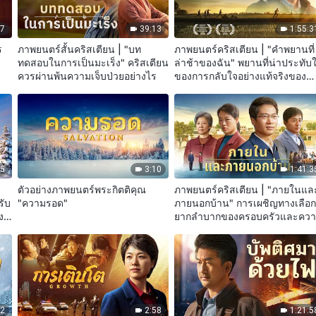
37
39:13
1:55:3
ร
ภาพยนตร์สั้นคริสเตียน | "บท
ภาพยนตร์คริสเตียน | "คำพยานที่
ทดสอบในการเป็นมะเร็ง" คริสเตียน
ล่าช้าของฉัน" พยานที่น่าประทับ
ควรผ่านพ้นความเจ็บป่วยอย่างไร
ของการกลับใจอย่างแท้จริงของ
คริสเตียน
05
3:10
1:41:3
ตัวอย่างภาพยนตร์พระกิตติคุณ
ภาพยนตร์คริสเตียน | "ภายในแล
รับ
"ความรอด"
ภายนอกบ้าน" การเผชิญทางเลือกท
ง
ยากลำบากของครอบครัวและคว
จริง
02
2:58
1:21:5