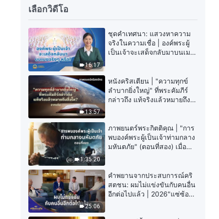
เลือกวิดีโอ
ชุดคำเทศนา: แสวงหาความ
จริงในความเชื่อ | องค์พระผู้
เป็นเจ้าจะเสด็จกลับมาบนเมฆ
จริงๆ หรือ?
16:17
หนังคริสเตียน | "ความทุกข์
ลำบากยิ่งใหญ่" ที่พระคัมภีร์
กล่าวถึง แท้จริงแล้วหมายถึง
สิ่งใด? (ฉากเด่น)
13:57
ภาพยนตร์พระกิตติคุณ | "การ
พบองค์พระผู้เป็นเจ้าท่ามกลาง
มหันตภัย" (ตอนที่สอง) เมื่อ
โลกเผชิญกับการสูญพันธุ์ครั้ง
1:35:20
ใหญ่ จะรอดชีวิตได้อย่างไร?
คำพยานจากประสบการณ์คริ
สตชน: ผมไม่แข่งขันกับคนอื่น
อีกต่อไปแล้ว | 2026"แซ่ซ้อง
สรรเสริญ"
25:06