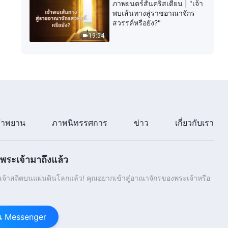
ภาพยนตร์สั้นคริสเตียน | "เจ้า
พบเส้นทางสู่ราชอาณาจักร
สวรรค์หรือยัง?"
19:54
ำพยาน
ภาพนิทรรศการ
ข่าว
เกี่ยวกับเรา
ระเจ้ามาถึงแล้ว
้าสถิตบนแผ่นดินโลกแล้ว! คุณอยากเข้าสู่อาณาจักรของพระเจ้าหรือ
าน Messenger