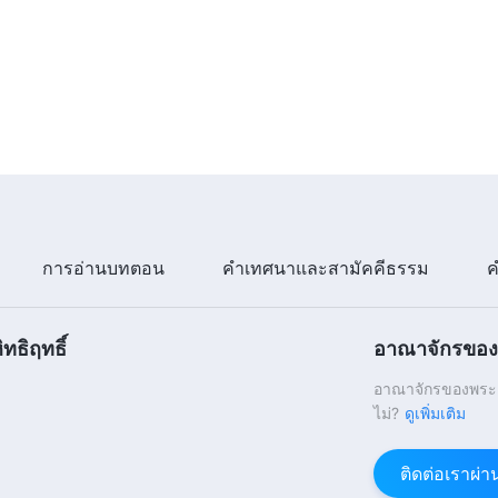
การอ่านบทตอน
คำเทศนาและสามัคคีธรรม
ค
ทธิฤทธิ์
อาณาจักรของพ
อาณาจักรของพระเจ
ไม่?
ดูเพิ่มเติม
ติดต่อเราผ่