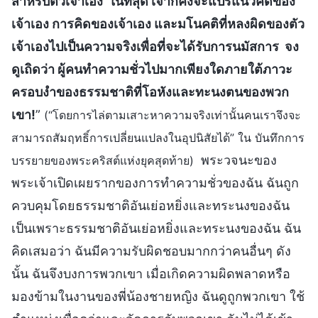
สำหรับตัวเจ้าเอง ในที่สุด เจ้าก็คงจะแปรแนวคิดของ
เจ้าเอง การคิดของเจ้าเอง และมโนคติที่หลงผิดของตัว
เจ้าเองไปเป็นความจริงเพื่อที่จะได้รับการนมัสการ จง
ดูเถิดว่า ผู้คนทำความชั่วไปมากเพียงใดภายใต้ภาวะ
ครอบงำของธรรมชาติที่โอหังและทะนงตนของพวก
เขา!
”
(“โดยการไล่ตามเสาะหาความจริงเท่านั้นคนเราจึงจะ
สามารถสัมฤทธิ์การเปลี่ยนแปลงในอุปนิสัยได้” ใน บันทึกการ
พระวจนะของ
บรรยายของพระคริสต์แห่งยุคสุดท้าย)
พระเจ้าเปิดเผยรากของการทำความชั่วของฉัน ฉันถูก
ควบคุมโดยธรรมชาติอันเย่อหยิ่งและทระนงของฉัน
เป็นเพราะธรรมชาติอันเย่อหยิ่งและทระนงของฉัน ฉัน
คิดเสมอว่า ฉันมีความรับผิดชอบมากกว่าคนอื่นๆ ดัง
นั้น ฉันจึงบงการพวกเขา เมื่อเกิดความผิดพลาดหรือ
มองข้ามในงานของพี่น้องชายหญิง ฉันดูถูกพวกเขา ใช้