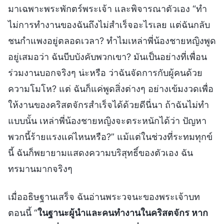
มาเฉพาะพระพักตร์พระเจ้า และพิจารณาตัวเอง “ทำ
ไม่การทำงานของฉันถึงไม่สำเร็จอะไรเลย แต่ฉันกลับ
ชนกำแพงอยู่ตลอดเวลา? ทำไมเหล่าพี่น้องชายหญิงพูด
อยู่เสมอว่า ฉันบีบบังคับพวกเขา? มันเป็นอย่างที่เพื่อน
ร่วมงานบอกจริงๆ น่ะหรือ ว่าฉันจัดการกับผู้คนด้วย
ความโมโห? แต่ ฉันก็แค่พูดสิ่งต่างๆ อย่างเข้มงวดเพื่อ
ให้งานของคริสตจักรสำเร็จได้ด้วยดีนี่นา ถ้าฉันไม่ทำ
แบบนั้น เหล่าพี่น้องชายหญิงจะตระหนักได้ว่า ปัญหา
พวกนี้ร้ายแรงแค่ไหนหรือ?” แม้แต่ในช่วงที่ระทมทุกข์
นี้ ฉันก็พยายามแสดงความบริสุทธิ์ของตัวเอง ฉัน
ทรมานมากจริงๆ
เมื่ออธิษฐานเสร็จ ฉันอ่านพระวจนะของพระเจ้าบท
ตอนนี้ “
ในฐานะผู้นำและคนทำงานในคริสตจักร หาก