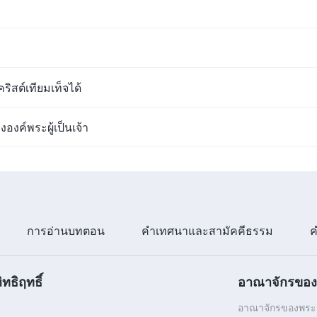
ิสต์เทียมเท็จได้
องค์พระผู้เป็นเจ้า
การอ่านบทตอน
คำเทศนาและสามัคคีธรรม
ค
ทธิฤทธิ์
อาณาจักรของพ
อาณาจักรของพระเจ