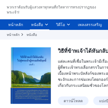
พวกเราต้อนรับผู้แสวงหาทุกคนที่ถวิลหาการทรงปรากฏของ
พระเจ้า!
หน้าหลัก
หนังสือ
วิดีโอ
เพลงสรรเสริญ
หน้าหลัก
หนังสือ
วิธีที่ข้าพเจ้าได้หันกล
แต่ละคนที่เชื่อในพระเจ้ามีเร
ผู้ที่พระเจ้าทรงเลือกสรรในก
เบื้องหน้าพระบัลลังก์ของพร
ชะงักและการข่มเหงโดยกองกำล
เกี่ยวกับกระแสนิยมชั่วของโลก
ดาวน์โหลด
แบ่งป