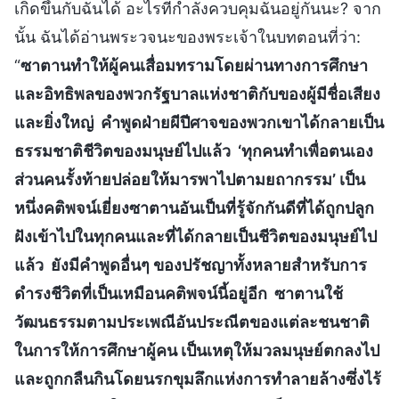
เกิดขึ้นกับฉันได้ อะไรที่กำลังควบคุมฉันอยู่กันนะ? จาก
นั้น ฉันได้อ่านพระวจนะของพระเจ้าในบทตอนที่ว่า:
“
ซาตานทำให้ผู้คนเสื่อมทรามโดยผ่านทางการศึกษา
และอิทธิพลของพวกรัฐบาลแห่งชาติกับของผู้มีชื่อเสียง
และยิ่งใหญ่ คำพูดฝ่ายผีปีศาจของพวกเขาได้กลายเป็น
ธรรมชาติชีวิตของมนุษย์ไปแล้ว ‘ทุกคนทำเพื่อตนเอง
ส่วนคนรั้งท้ายปล่อยให้มารพาไปตามยถากรรม’ เป็น
หนึ่งคติพจน์เยี่ยงซาตานอันเป็นที่รู้จักกันดีที่ได้ถูกปลูก
ฝังเข้าไปในทุกคนและที่ได้กลายเป็นชีวิตของมนุษย์ไป
แล้ว ยังมีคำพูดอื่นๆ ของปรัชญาทั้งหลายสำหรับการ
ดำรงชีวิตที่เป็นเหมือนคติพจน์นี้อยู่อีก ซาตานใช้
วัฒนธรรมตามประเพณีอันประณีตของแต่ละชนชาติ
ในการให้การศึกษาผู้คน เป็นเหตุให้มวลมนุษย์ตกลงไป
และถูกกลืนกินโดยนรกขุมลึกแห่งการทำลายล้างซึ่งไร้