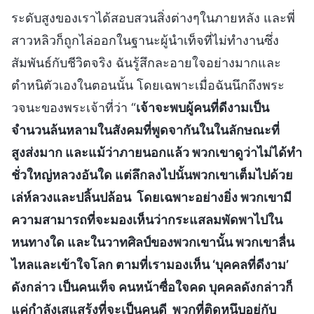
ระดับสูงของเราได้สอบสวนสิ่งต่างๆในภายหลัง และพี่
สาวหลิวก็ถูกไล่ออกในฐานะผู้นำเท็จที่ไม่ทำงานซึ่ง
สัมพันธ์กับชีวิตจริง ฉันรู้สึกละอายใจอย่างมากและ
ตำหนิตัวเองในตอนนั้น โดยเฉพาะเมื่อฉันนึกถึงพระ
วจนะของพระเจ้าที่ว่า “
เจ้าจะพบผู้คนที่ดีงามเป็น
จำนวนล้นหลามในสังคมที่พูดจากันในในลักษณะที่
สูงส่งมาก และแม้ว่าภายนอกแล้ว พวกเขาดูว่าไม่ได้ทำ
ชั่วใหญ่หลวงอันใด แต่ลึกลงไปนั้นพวกเขาเต็มไปด้วย
เล่ห์ลวงและปลิ้นปล้อน โดยเฉพาะอย่างยิ่ง พวกเขามี
ความสามารถที่จะมองเห็นว่ากระแสลมพัดพาไปใน
หนทางใด และในวาทศิลป์ของพวกเขานั้น พวกเขาลื่น
ไหลและเข้าใจโลก ตามที่เรามองเห็น ‘บุคคลที่ดีงาม’
ดังกล่าว เป็นคนเท็จ คนหน้าซื่อใจคด บุคคลดังกล่าวก็
แค่กำลังเสแสร้งที่จะเป็นคนดี พวกที่ติดหนึบอยู่กับ