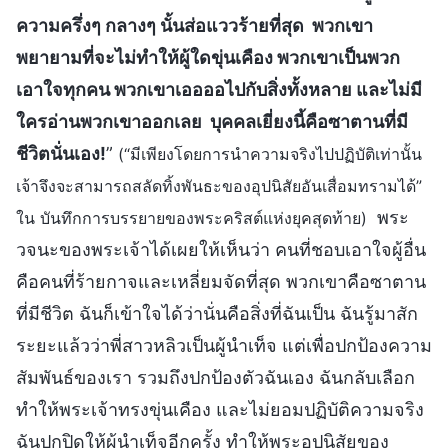
ความครึ่งๆ กลางๆ นั้นส่อแววร้ายที่สุด พวกเขา
พยายามที่จะไม่ทำให้ผู้ใดขุ่นเคือง พวกเขาเป็นพวก
เอาใจทุกคน พวกเขาเออออไปกับสิ่งทั้งหลาย และไม่มี
ใครอ่านพวกเขาออกเลย บุคคลเยี่ยงนี้คือซาตานที่มี
ชีวิตนั่นเอง!
”
(“มีเพียงโดยการนำความจริงไปปฏิบัติเท่านั้น
เจ้าจึงจะสามารถสลัดทิ้งพันธะของอุปนิสัยอันเสื่อมทรามได้”
พระ
ใน บันทึกการบรรยายของพระคริสต์แห่งยุคสุดท้าย)
วจนะของพระเจ้าได้เผยให้เห็นว่า คนที่ชอบเอาใจผู้อื่น
คือคนที่ร้ายกาจและเหลี่ยมจัดที่สุด พวกเขาคือซาตาน
ที่มีชีวิต ฉันก็เข้าใจได้ว่านั่นคือสิ่งที่ฉันเป็น ฉันรู้มาสัก
ระยะแล้วว่าพี่สาวหลิวเป็นผู้นำเท็จ แต่เพื่อปกป้องความ
สัมพันธ์ของเรา รวมถึงปกป้องตัวฉันเอง ฉันกลับเลือก
ทำให้พระเจ้าทรงขุ่นเคือง และไม่ยอมปฏิบัติความจริง
ฉันปกปิดให้ผู้นำเท็จอีกครั้ง ทำให้พระอุปนิสัยของ