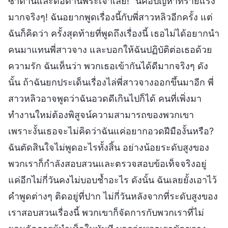
ซาตานและต่อต้านพระเจ้าเลย!” นี่คือปัญหาที่ร้ายแรง
มากจริงๆ! ฉันอยากพูดเรื่องนี้กับพี่สาวหลิวอีกครั้ง แต่
ฉันก็คิดว่า ครั้งสุดท้ายที่พูดถึงเรื่องนี้ เธอไม่ได้อยากนำ
คนมาแทนพี่สาวจาง และบอกให้ฉันปฏิบัติต่อเธอด้วย
ความรัก ฉันเห็นว่า พวกเธอเข้ากันได้ดีมากจริงๆ ดัง
นั้น ถ้าฉันยกประเด็นเรื่องไล่พี่สาวจางออกขึ้นมาอีก พี่
สาวหลิวอาจพูดว่าฉันอวดดีเกินไปก็ได้ คนที่เพิ่งมา
ทำงานใหม่ต้องพิสูจน์ความสามารถของพวกเขา
เพราะงั้นเธอจะไม่คิดว่าฉันแค่อยากอวดฝีมืองั้นหรือ?
ฉันตัดสินใจไม่พูดอะไรทั้งสิ้น อย่างน้อยระดับสูงของ
พวกเราก็กำลังสอบสวนและตรวจสอบข้อเท็จจริงอยู่
แค่อีกไม่กี่วันคงไม่บอบช้ำอะไร ดังนั้น ฉันเลยยั้งเอาไว้
คำพูดต่างๆ ติดอยู่ที่ปาก ไม่กี่วันหลังจากที่ระดับสูงของ
เราสอบสวนเรื่องนี้ พวกเขาก็จัดการกับพวกเราที่ไม่