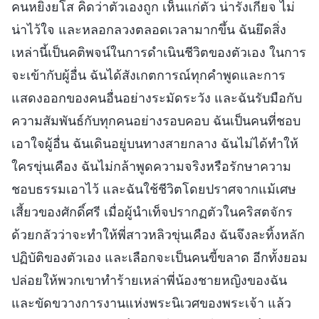
คนหยิ่งยโส คิดว่าตัวเองถูก เห็นแก่ตัว น่ารังเกียจ ไม่
น่าไว้ใจ และหลอกลวงตลอดเวลามากขึ้น ฉันยึดสิ่ง
เหล่านี้เป็นคติพจน์ในการดำเนินชีวิตของตัวเอง ในการ
จะเข้ากับผู้อื่น ฉันได้สังเกตการณ์ทุกคำพูดและการ
แสดงออกของคนอื่นอย่างระมัดระวัง และฉันรับมือกับ
ความสัมพันธ์กับทุกคนอย่างรอบคอบ ฉันเป็นคนที่ชอบ
เอาใจผู้อื่น ฉันเดินอยู่บนทางสายกลาง ฉันไม่ได้ทำให้
ใครขุ่นเคือง ฉันไม่กล้าพูดความจริงหรือรักษาความ
ชอบธรรมเอาไว้ และฉันใช้ชีวิตโดยปราศจากแม้เศษ
เสี้ยวของศักดิ์ศรี เมื่อผู้นำเท็จปรากฏตัวในคริสตจักร
ด้วยกลัวว่าจะทำให้พี่สาวหลิวขุ่นเคือง ฉันจึงละทิ้งหลัก
ปฏิบัติของตัวเอง และเลือกจะเป็นคนขี้ขลาด อีกทั้งยอม
ปล่อยให้พวกเขาทำร้ายเหล่าพี่น้องชายหญิงของฉัน
และขัดขวางการงานแห่งพระนิเวศของพระเจ้า แล้ว