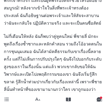
พระเจ้าทรงรัก และเป็นผู้ที่พระองค์จะช่วยให้รอดอย่าง
สมบูรณ์! หลังจากเข้าใจในสิ่งที่พระเจ้าทรงต้อง
ประสงค์ ฉันก็อธิษฐานต่อพระเจ้าและให้สัจจะสาบาน
ว่าฉันจะกลับใจ ปฏิบัติความจริง และจะเป็นคนซื่อสัตย์
ไม่กี่เดือนให้หลัง ฉันก็พบว่าคู่หูคนใหม่ พี่ชายลี่ มักจะ
พูดถึงเรื่องซ้ำซากและหลักคำสอน รวมถึงโอ้อวดตนใน
การชุนนุมเสมอ ฉันได้สามัคคีธรรมกับเขาเรื่องนี้หลาย
ครั้ง แต่ก็ไม่เห็นการปรับปรุงใดๆ ฉันจึงไปบอกกับระดับ
สูงของเราในเรื่องนั้น แต่แล้ว พวกเขากลับขอให้ฉัน
วิพากษ์และเปิดโปงพฤติกรรมของเขา ฉันจึงเริ่มรู้สึก
ขลาด รู้สึกน้ำท่วมปากเกี่ยวกับเรื่องเหล่านี้ เพราะพี่ชาย
ลี่นั้นทำหน้าที่ของเขามานานกว่าใคร เขาถูกมองว่า
เป็นพวกผู้อาวุโส และในอดีตเขาก็เคยช่วยฉันในการ
ทำงานด้วย ถ้าฉันเปิดโปงสภาวะของเขา เขาจะคิดกับ