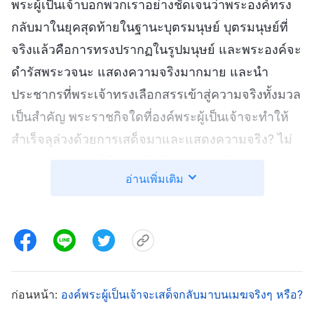
พระผู้เป็นเจ้าบอกพวกเราอย่างชัดเจนว่าพระองค์ทรง
กลับมาในยุคสุดท้ายในฐานะบุตรมนุษย์ บุตรมนุษย์ที่
จริงแล้วคือการทรงปรากฏในรูปมนุษย์ และพระองค์จะ
ดำรัสพระวจนะ แสดงความจริงมากมาย และนำ
ประชากรที่พระเจ้าทรงเลือกสรรเข้าสู่ความจริงทั้งมวล
เป็นสำคัญ พระราชกิจใดที่องค์พระผู้เป็นเจ้าจะทำให้
สำเร็จลุล่วงด้วยการเสด็จมาและแสดงความจริง? ไม่
ต้องสงสัยเลยว่านี่คือการดำเนินพระราชกิจแห่งการ
อ่านเพิ่มเติม
พิพากษาโดยเริ่มที่พระนิเวศของพระเจ้า ซึ่งยิ่งพิสูจน์ว่า
พระเจ้าทรงพระราชกิจแห่งการพิพากษาในยุคสุดท้าย
ด้วยการแสดงความจริง เช่นนั้นพวกเราจะต้อนรับองค์
พระผู้เป็นเจ้าได้อย่างไร? ในเมื่อพระองค์เสด็จมาใน
ฐานะบุตรมนุษย์ และบุตรมนุษย์มีรูปลักษณ์ที่ธรรมดา
ก่อนหน้า:
องค์พระผู้เป็นเจ้าจะเสด็จกลับมาบนเมฆจริงๆ หรือ?
สามัญอย่างสิ้นเชิง ไม่มีอะไรเหนือธรรมชาติให้เห็นเลย