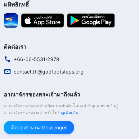
บนหมู่เมฆ และยิ่งไม่จำเป็นต้องเฝ้าอธิษฐานทั้งวันทั้ง
มหิทธิฤทธิ์
คืน หรือถืออดอาหารและอธิษฐาน พวกคุณจำเป็นต้อง
เฝ้ามองและรอเท่านั้น อย่าพักที่จะสืบเสาะเพื่อให้ได้ยิน
พระสุรเสียงของพระเจ้า
ติดต่อเรา
มาถึงจุดนี้ พวกคุณบางคนอาจจะนึกสงสัยว่า เช่นนั้น
แล้วพวกเราจะตระหนักรู้ว่าสิ่งที่พวกเราได้ยินคือพระ
+66-06-5531-2978
สุรเสียงของพระเจ้าได้อย่างไร? ที่จริงแล้วการได้ยิน
contact.th@godfootsteps.org
พระสุรเสียงของพระเจ้านั้นไม่ยากเลย องค์พระเยซูเจ้า
ตรัสไว้ว่า “
เมื่อถึงเวลาเที่ยงคืนก็มีเสียงร้องว่า ‘เจ้าบ่าว
อาณาจักรของพระเจ้ามาถึงแล้ว
มาแล้ว จงออกมารับท่านเถิด’
”
เมื่อไร
(มัทธิว 25:6)
อาณาจักรของพระเจ้าสถิตบนแผ่นดินโลกแล้ว! คุณอยากเข้าสู่
ก็ตามที่พวกคุณได้ยินใครบางคนให้คำพยานถึงการ
อาณาจักรของพระเจ้าหรือไม่?
ดูเพิ่มเติม
ทรงปรากฏและพระราชกิจของพระเจ้า หรือให้คำ
ติดต่อเราผ่าน Messenger
พยานว่าพระองค์ได้ทรงแสดงความจริงมากมาย คุณ
ต้องตรวจสอบเรื่องนี้ทันทีและดูว่าพระวจนะที่พูดกันว่า