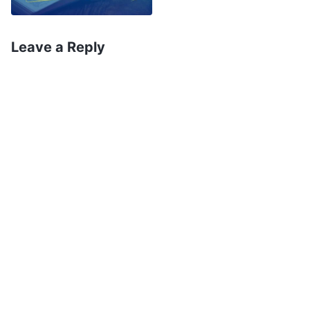
พระวจนะเหล่านั้น หรือปฏิเสธที่จะยอมรับความจริง ก็
คือหญิงพรหมจารีโง่ที่จะถูกองค์พระผู้เป็นเจ้าทอดทิ้ง
Leave a Reply
พวกเขาจะตกอยู่ในมหาวิบัติ ร่ำไห้และขบเขี้ยวเคี้ยว
ฟันของตนอย่างแน่นอน ในเวลานี้โลกศาสนายังไม่
ต้อนรับองค์พระผู้เป็นเจ้า พวกเขากลับประสบความวิบัติ
ตำหนิและปฏิเสธพระเจ้า อยู่ในสภาวะสิ้นไร้หนทาง
ตลอดเวลา ส่วนผู้ที่เป็นแกะของพระเจ้าย่อมใฝ่ใจ
แสวงหาและสืบค้นหนทางที่แท้จริงหลังจากที่ได้ยินพระ
สุรเสียงของพระเจ้า เปิดโอกาสให้พวกเขาต้อนรับองค์
พระผู้เป็นเจ้า ดังนั้นพวกเราจึงต้องชัดเจนว่าเมื่อองค์
พระผู้เป็นเจ้าทรงกลับมาในยุคสุดท้าย พระองค์ทรง
ปรากฏในฐานะบุตรมนุษย์และแสดงความจริงทั้งมวล
และกุญแจสำคัญสำหรับพวกเราในการแสวงหาการ
ทรงปรากฏขององค์พระผู้เป็นเจ้าก็คือการค้นหาว่า