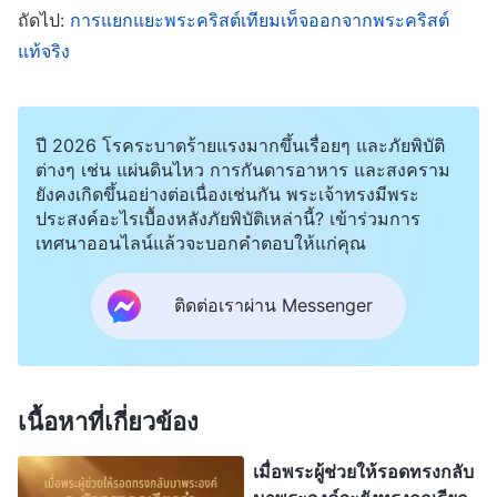
ก็ย่อมจะไม่มีใครสามารถมองเห็นว่านี่คือการทรง
ถัดไป:
การแยกแยะพระคริสต์เทียมเท็จออกจากพระคริสต์
ปรากฏของพระเจ้าโดยดูจากรูปลักษณ์ภายนอกของ
แท้จริง
พระองค์เท่านั้น กุญแจสำคัญคือการฟังพระดำรัสของ
บุตรมนุษย์และดูว่านี่คือพระสุรเสียงของพระเจ้าหรือไม่
ปี 2026 โรคระบาดร้ายแรงมากขึ้นเรื่อยๆ และภัยพิบัติ
การต้อนรับองค์พระผู้เป็นเจ้าจะสำเร็จลุล่วงก็ด้วยการ
ต่างๆ เช่น แผ่นดินไหว การกันดารอาหาร และสงคราม
ตระหนักรู้พระสุรเสียงของพระเจ้าและเปิดประตูให้แก่
ยังคงเกิดขึ้นอย่างต่อเนื่องเช่นกัน พระเจ้าทรงมีพระ
ประสงค์อะไรเบื้องหลังภัยพิบัติเหล่านี้? เข้าร่วมการ
พระองค์ ถ้าพระองค์ดำรัสความจริงและผู้คนได้ยิน แต่
เทศนาออนไลน์แล้วจะบอกคำตอบให้แก่คุณ
ไม่ตระหนักรู้พระสุรเสียงของพระองค์ พวกเขาก็จะไม่มี
หนทางต้อนรับพระองค์ มีการเผยพระวจนะซ้ำๆ ใน
ติดต่อเราผ่าน Messenger
หนังสือวิวรณ์ว่า “
ใครมีหูก็ให้ฟังข้อความที่พระ
วิญญาณตรัสกับคริสตจักรทั้งหลาย
”
(วิวรณ์ บทที่ 2, 3)
มีคำกล่าวเช่นนี้ทั้งสิ้นเจ็ดครั้ง ด้วยเหตุนี้เพื่อที่จะ
เนื้อหาที่เกี่ยวข้อง
ต้อนรับองค์พระผู้เป็นเจ้า การได้ยินพระสุรเสียงของ
พระเจ้าจึงเป็นเรื่องสำคัญอย่างยิ่งยวด นี่เป็นหนทาง
เมื่อพระผู้ช่วยให้รอดทรงกลับ