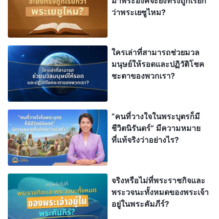
มาพระองค์จะยังทรงถูกเรียก
เดียวที่จะต้อนรับพระองค์ ทั้งนี้พวกคุณรู้ไหมว่ากุญแจ
ว่าพระเยซูไหม?
สำคัญของการต้อนรับองค์พระผู้เป็นเจ้าคืออะไร? ใช่
แล้ว—เพื่อที่จะต้อนรับองค์พระผู้เป็นเจ้า พวกเราต้อง
เงี่ยหูฟังพระสุรเสียงของพระเจ้าอย่างเต็มที่ และ “พระ
ใครเล่าที่สามารถช่วยมวล
มนุษย์ให้รอดและปฏิวัติโชค
สุรเสียง” นี้อ้างถึงความจริงมากมายที่องค์พระผู้เป็นเจ้า
ชะตาของพวกเรา?
ผู้ทรงกลับมาได้ทรงแสดงไว้ ความจริงทั้งมวลที่ผู้คนไม่
เคยได้ยินมาก่อนและสิ่งต่างๆ ที่ไม่เคยมีการบันทึกไว้
ในพระคัมภีร์ เมื่อหญิงพรหมจารีมีปัญญาได้ยินว่าพระ
“คนที่วางใจในพระบุตรก็มี
วจนะที่บุตรมนุษย์แสดงล้วนเป็นความจริง ล้วนเป็นพระ
ชีวิตนิรันดร์” มีความหมาย
ที่แท้จริงว่าอย่างไร?
สุรเสียงของพระเจ้า ก็ยินดีปรีดาอย่างท่วมท้น พวกเธอ
ต้อนรับองค์พระผู้เป็นเจ้า องค์พระผู้เป็นเจ้าเท่านั้นที่
สามารถแสดงความจริงได้ องค์พระผู้เป็นเจ้าเท่านั้นคือ
จริงหรือไม่ที่พระราชกิจและ
หนทาง ความจริง และชีวิต ผู้ใดก็ตามที่ได้ฟังพระ
พระวจนะทั้งหมดของพระเจ้า
อยู่ในพระคัมภีร์?
วจนะที่บุตรมนุษย์แสดง แต่ยังคงเฉยเมยหรือมองข้าม