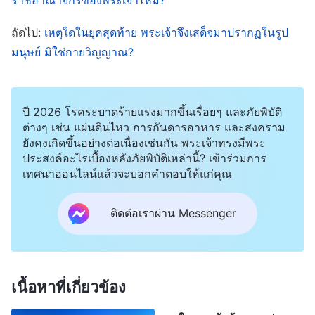
ระนาม หรือลักษณะภายนอกของพระองค์ ก็จะทำ
พลาดได้ง่ายเกินไป เราต่างรู้ว่าพระเจ้าทรงใช้พระนาม
ถัดไป:
เหตุใดในยุคสุดท้าย พระเจ้าจึงเสด็จมาปรากฏในรูป
พระยาห์เวห์ในยุคธรรมบัญญัติ และทรงใช้พระนาม
มนุษย์ มิใช่กายวิญญาณ?
พระเยซูในยุคพระคุณ พระองค์ไม่ได้ทรงถูกเรียกว่า
พระยาห์เวห์ แต่กลับใช้พระนามพระเยซู แต่องค์พระ
ปี 2026 โรคระบาดร้ายแรงมากขึ้นเรื่อยๆ และภัยพิบัติ
เยซูเจ้าคือพระยาห์เวห์พระเจ้าผู้ทรงปรากฏในรูปมนุษย์
ต่างๆ เช่น แผ่นดินไหว การกันดารอาหาร และสงคราม
คือพระยาห์เวห์พระเจ้านุ่งห่มเนื้อหนังเป็นบุตรมนุษย์
ยังคงเกิดขึ้นอย่างต่อเนื่องเช่นกัน พระเจ้าทรงมีพระ
ประสงค์อะไรเบื้องหลังภัยพิบัติเหล่านี้? เข้าร่วมการ
เสด็จมาเพื่อทรงปรากฏและทรงงาน องค์พระเยซูเจ้า
เทศนาออนไลน์แล้วจะบอกคำตอบให้แก่คุณ
และพระยาห์เวห์พระเจ้าร่วมพระวิญญาณเดียว องค์
พระเยซูเจ้าทรงเผยหนทางกลับใจและความล้ำลึกแห่ง
ติดต่อเราผ่าน Messenger
ราชอาณาจักร พร้อมกับงานแห่งการไถ่ของพระองค์
พิสูจน์อย่างครบถ้วนว่าพระองค์คือพระเจ้าในร่างมนุษย์
คือการทรงปรากฏของพระเจ้าเที่ยงแท้หนึ่งเดียว และ
เนื้อหาที่เกี่ยวข้อง
พระผู้ช่วยให้รอด ตอนนั้นผู้ถือศาสนายิวไม่อาจเห็น