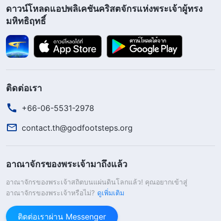
จากสวรรค์จากพระเจ้าของเรา และเราจะจารึกนาม
ดาวน์โหลดแอปพลิเคชันคริสตจักรแห่งพระเจ้าผู้ทรง
ใหม่ของเราด้วย
”
สองข้อนี้กล่าวชัดเจนถึง
(วิวรณ์ 3:12)
มหิทธิฤทธิ์
พระเจ้าทรงมีพระนามใหม่ ในเมื่อเป็นชื่อใหม่ พระนาม
ที่พระองค์ไม่เคยมีมาก่อน จึงแน่ใจได้ว่าเมื่อทรงกลับ
มาจะไม่พระนามพระเยซู แล้วพระนามใหม่คืออะไร?
พระเจ้าผู้ทรงมหิทธิฤทธิ์ครับ เรื่องนี้ตรงกับคำเผยพระ
ติดต่อเรา
วจนะในวิวรณ์ “
เราเป็นอัลฟาและโอเมกา ปฐมและ
+66-06-5531-2978
อวสาน ผู้เป็นอยู่ ผู้เคยเป็นอยู่ และผู้ที่จะมา ผู้ทรงฤทธา
contact.th@godfootsteps.org
นุภาพสูงสุด
”
“
ฮาเลลูยา เพราะองค์พระผู้
(วิวรณ์ 1:8)
เป็นเจ้าทรงครอบครองอยู่ คือพระเจ้าของเราผู้ทรง
ฤทธานุภาพสูงสุด
”
และในอีกหลายข้อ
(วิวรณ์ 19:6)
อาณาจักรของพระเจ้ามาถึงแล้ว
เช่น วิวรณ์บท 4 ข้อ 8 บท 11 ข้อ 17 และบท 16 ข้อ 7
อาณาจักรของพระเจ้าสถิตบนแผ่นดินโลกแล้ว! คุณอยากเข้าสู่
กล่าวถึงพระนาม “องค์ผู้ทรงมหิทธิฤทธิ์” ชัดว่า
อาณาจักรของพระเจ้าหรือไม่?
ดูเพิ่มเติม
พระนามคือพระเจ้าผู้ทรงมหิทธิฤทธิ์ ในยุคสุดท้าย
ติดต่อเราผ่าน Messenger