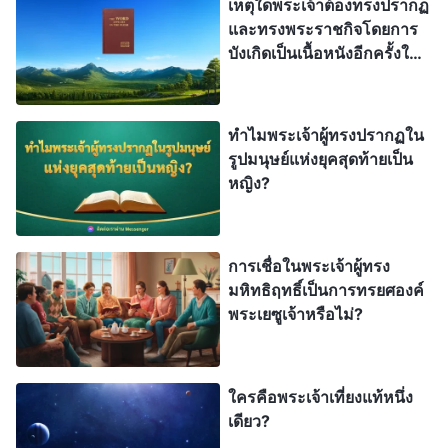
เรื่องนั้นได้ แม้หลายคนรับรู้ว่าหนทางขององค์พระเยซู
เหตุใดพระเจ้าต้องทรงปรากฏ
และทรงพระราชกิจโดยการ
เจ้านั้นเปี่ยมฤทธานุภาพและสิทธิอำนาจ เพราะ
บังเกิดเป็นเนื้อหนังอีกครั้งใน
พระองค์ไม่ได้พระนาม “เมสสิยาห์” และทรงดูเหมือน
ยุคสุดท้าย
คนทั่วไป พวกเขาจึงปฏิเสธและกล่าวโทษพระองค์ ไม่
ว่าหนทางขององค์พระเยซูเจ้าสูงส่งแค่ไหน พวกเขาก็
ทำไมพระเจ้าผู้ทรงปรากฏใน
รูปมนุษย์แห่งยุคสุดท้ายเป็น
ไม่สืบค้น แต่กล่าวหาว่าพระองค์ทรงหมิ่นศาสนา และ
หญิง?
ถึงกับตรึงพระองค์บนกางเขน พวกเขาจึงถูกพระเจ้า
ลงโทษ พวกเขาผิดพลาดไปตรงไหน? พวกเขาไม่รู้
ว่าการทรงปรากฏในรูปมนุษย์คืออะไร และไม่รู้ว่าเทว
การเชื่อในพระเจ้าผู้ทรง
มหิทธิฤทธิ์เป็นการทรยศองค์
สภาพของพระเจ้านั้นเห็นได้ผ่านการแสดงความจริง
พระเยซูเจ้าหรือไม่?
ดังนั้นไม่ว่าบุตรมนุษย์ทรงแสดงความจริงแค่ไหน หรือ
งานยิ่งใหญ่แค่ไหน พวกเขาก็ไม่ยอมรับว่าพระองค์คือ
พระเจ้า พวกเขานิยามพระองค์ว่าเป็นมนุษย์ ปักใจไม่
ใครคือพระเจ้าเที่ยงแท้หนึ่ง
ยอมเชื่อในเรื่องนี้ พวกเขาจึงพลาดความรอดของ
เดียว?