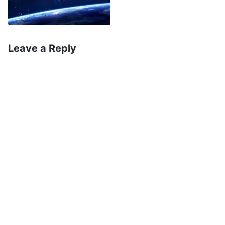
พระเจ้า จนสุดท้ายถูกลงโทษและสาปแช่ง นั่นไม่ใช่
ความเขลาและความไม่รู้ของมนุษย์เหรอ? ตอนนี้
แม้ว่าหลายคนในโลกศาสนารับรู้ว่าพระวจนะของ
Leave a Reply
พระเจ้าผู้ทรงมหิทธิฤทธิ์เป็นความจริง และมาจาก
พระเจ้า ก็ยังยึดกับองค์พระคัมภีร์ตามตัวอักษร ตาม
มโนคติอันหลงผิดของตัวเอง ยืนกรานว่าพระเจ้าทรง
พระนามพระเยซูเท่านั้น และคือพระนามพระองค์เมื่อ
ทรงกลับมา ในเมื่อพระเจ้าผู้ทรงมหิทธิฤทธิ์ไม่ได้
พระนามพระเยซู และไม่ได้เสด็จมาบนเมฆในสัณฐาน
พระเยซู พวกเขาจึงไม่ยอมรับอย่างสิ้นเชิงว่าพระองค์
คือองค์พระเยซูเจ้า พวกเขาไม่ได้กำลังทำผิดพลาดเช่น
เดียวกันกับคนยิวหรอกเหรอครับ? ผลก็คือ พวกเขายัง
ไม่ได้ต้อนรับองค์พระผู้เป็นเจ้า จึงจะตกลงสู่มหาวิบัติ
ตีอก และร่ำไห้ขบเขี้ยวเคี้ยวฟัน ความหวังที่จะต้อนรับ