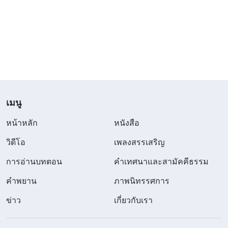
องค์พระผู้เป็นเจ้าและถูกรับขึ้นไปก่อนความวิบัติจะไม่
ลุล่วงเลย แบบนั้นมันไม่น่าเศร้าหรอกเหรอครับ? จริง
ไหม ที่พระนามพระเยซูของพระเจ้าจะไม่มีวัน
เปลี่ยนแปลง? พระคัมภีร์รองรับในเรื่องนี้ไหม? แล้ว
พระวจนะล่ะ? ที่จริง พระคัมภีร์กล่าวว่าองค์พระผู้เป็น
เจ้าจะมาด้วยพระนามใหม่ อิสยาห์กล่าวไว้ชัดเจนว่า
“
บรรดาประชาชาติจะเห็นความชอบธรรมของท่าน
เมนู
และพระราชาทั้งหลายเห็นศักดิ์ศรีของท่าน และเขาจะ
หน้าหลัก
หนังสือ
เรียกท่านด้วยชื่อใหม่ ซึ่งพระโอษฐ์ของพระยาห์เวห์จะ
วิดีโอ
เพลงสรรเสริญ
ประทาน
”
และวิวรณ์กล่าวว่า “
คนที่ชนะ
(อิสยาห์ 62:2)
การอ่านบทตอน
คำเทศนาและสามัคคีธรรม
เราจะตั้งให้เขาเป็นเสาหลักอยู่ในพระวิหารของพระเจ้า
คำพยาน
ภาพนิทรรศการ
ของเรา และเขาจะไม่ออกไปจากพระวิหารอีกเลย และ
บนตัวเขา เราจะจารึกพระนามพระเจ้าของเรา และชื่อ
ข่าว
เกี่ยวกับเรา
เมืองของพระเจ้าของเรา คือนครเยรูซาเล็มใหม่ที่ลงมา