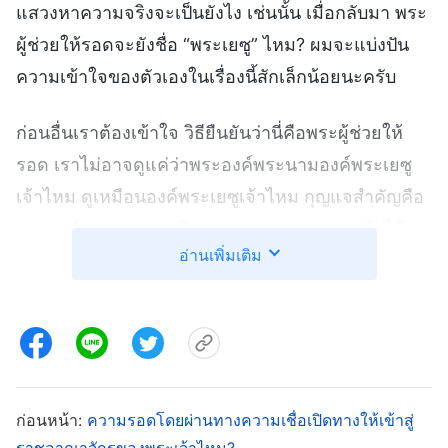
แสวงหาความจริงจะเป็นยังไง เช่นนั้น เมื่อกลับมา พระ
ผู้ช่วยให้รอดจะยังชื่อ “พระเยซู” ไหม? ผมจะแบ่งปัน
ความเข้าใจของตัวเองในเรื่องนี้สักเล็กน้อยนะครับ
ก่อนอื่นเราต้องเข้าใจ วิธียืนยันว่านี่คือพระผู้ช่วยให้
รอด เราไม่อาจดูแค่ว่าพระองค์พระนามองค์พระเยซู
เจ้าไหม ดูเหมือนองค์พระเยซูเจ้าไหม กุญแจสำคัญคือ
พระองค์แสดงความจริงและทรงงานของพระเจ้าได้
อ่านเพิ่มเติม
หรือไม่ ทรงช่วยมนุษย์ ให้รอดได้ไหม ตราบใดที่
พระองค์ทรงแสดงความจริง แสดงเสียงของพระเจ้า
และทรงงานช่วยมนุษย์ให้รอดได้ พระองค์จะถูกเรียก
ยังไง หรือทรงดูธรรมดาแค่ไหนก็ไม่สำคัญ เราแน่ใจ
ได้ว่านี่คือพระเจ้าในร่างมนุษย์ องค์พระเยซูเจ้าผู้ทรง
กลับมา พระองค์คือพระผู้ช่วยให้รอด หากเรายึดตามพ
ก่อนหน้า:
ความรอดโดยผ่านทางความเชื่อเปิดทางให้เข้าสู่
ราชอาณาจักรของพระเจ้าไหม?