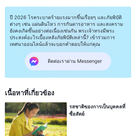
ในเลือดและหลอดเลือดอุดตันมากขึ้น หัวใจของฉันจะ
ทำงานหนักขึ้นเพื่อสูบฉีดเลือดให้เพียงพอ และอาการ
ปี 2026 โรคระบาดร้ายแรงมากขึ้นเรื่อยๆ และภัยพิบัติ
ของฉันก็จะแย่ลงเรื่อยๆ ไม่มียารักษาอาการเจ็บป่วย
ต่างๆ เช่น แผ่นดินไหว การกันดารอาหาร และสงคราม
ของฉัน และสิ่งเดียวที่ฉันทำได้คือทานยาสมุนไพรจีน
ยังคงเกิดขึ้นอย่างต่อเนื่องเช่นกัน พระเจ้าทรงมีพระ
ประสงค์อะไรเบื้องหลังภัยพิบัติเหล่านี้? เข้าร่วมการ
บางตัวและพักผ่อนให้มากขึ้น ถ้าไม่มีอาการอื่นอีก ฉันก็
เทศนาออนไลน์แล้วจะบอกคำตอบให้แก่คุณ
จะไม่เป็นไร แต่ถ้าอาการกำเริบอีก ก็อาจจะแย่มาก ถ้า
อาการกำเริบบ่อยๆ ฉันก็จะอยู่ในสภาพที่แย่มาก และ
ติดต่อเราผ่าน Messenger
เลวร้ายที่สุดก็อาจต้องได้รับการผ่าตัด ฉันอดกังวลไม่
ได้ คิดว่า “ฉันทำหน้าที่ของฉันสม่ำเสมออย่าง
กระตือรือร้น แล้วทำไมพระเจ้าถึงไม่ทรงคุ้มครองฉัน?
เนื้อหาที่เกี่ยวข้อง
ทำไมอาการของฉันถึงแย่ลง?” ฉันอธิษฐานถึงพระเจ้า
รสชาติของการเป็นบุคคลที่
เงียบๆ ว่า “ข้าแต่พระเจ้า พระองค์ทรงเปี่ยมมหิทธิฤทธิ์
ซื่อสัตย์
และสุขภาพของข้าพระองค์อยู่ในพระหัตถ์ของพระองค์
ข้าพระองค์ไม่ขอกลับมาแข็งแรงเหมือนคนสุขภาพดี