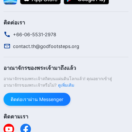
เลี่ยงผลข้างเคียงของยาแผนปัจจุบัน แต่พอทาน
สมุนไพรไปซักพัก ฉันก็ยังไม่ดีขึ้นเลย ฉันมักจะจมอยู่
ติดต่อเรา
กับความคิดลบ พี่น้องชายหญิงบางคนเห็นสิ่งที่ฉันกำลัง
+66-06-5531-2978
เผชิญอยู่ ก็สามัคคีธรรมถึงเจตนารมณ์ของพระเจ้ากับ
ฉัน บอกฉันว่าฉันควรเรียนรู้จากสถานการณ์นี้และ
contact.th@godfootsteps.org
แสวงหาความจริงเพื่อแก้ไขอุปนิสัยอันเสื่อมทรามของ
ฉัน บางคนก็จะหาวีดิทัศน์คำพยานจากประสบการณ์
อาณาจักรของพระเจ้ามาถึงแล้ว
เกี่ยวกับการเผชิญกับความเจ็บป่วยมาให้ฉันดูด้วย สิ่งนี้
อาณาจักรของพระเจ้าสถิตบนแผ่นดินโลกแล้ว! คุณอยากเข้าสู่
มีผลกระทบต่อฉันเล็กน้อย: “ฉันไม่ได้แสวงหา
อาณาจักรของพระเจ้าหรือไม่?
ดูเพิ่มเติม
เจตนารมณ์ของพระเจ้าในความเจ็บป่วยของฉัน และมี
ติดต่อเราผ่าน Messenger
แต่พร่ำบ่นแทนที่จะได้รับความจริง คำพยานของฉันอยู่
ไหน? ฉันต้องเลิกเป็นคนที่เสื่อมทรามมากขนาดนี้ และ
ติดตามเรา
เริ่มแสวงหาความจริงเพื่อแก้ไขปัญหาของฉัน” พอ
ตระหนักเช่นนี้แล้ว ฉันก็อธิษฐานถึงพระเจ้าว่า