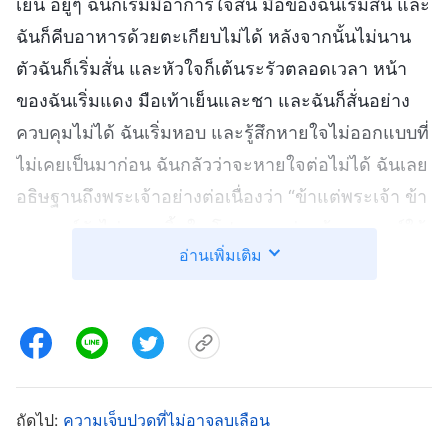
เย็น อยู่ๆ ฉันก็เริ่มมีอาการใจสั่น มือของฉันเริ่มสั่น และ
ฉันก็คีบอาหารด้วยตะเกียบไม่ได้ หลังจากนั้นไม่นาน
ตัวฉันก็เริ่มสั่น และหัวใจก็เต้นระรัวตลอดเวลา หน้า
ของฉันเริ่มแดง มือเท้าเย็นและชา และฉันก็สั่นอย่าง
ควบคุมไม่ได้ ฉันเริ่มหอบ และรู้สึกหายใจไม่ออกแบบที่
ไม่เคยเป็นมาก่อน ฉันกลัวว่าจะหายใจต่อไม่ได้ ฉันเลย
อธิษฐานถึงพระเจ้าอย่างต่อเนื่องว่า “ข้าแต่พระเจ้า ข้า
พระองค์ยังไม่อยากสิ้นใจ โปรดทรงช่วยข้าพระองค์ให้
อ่านเพิ่มเติม
รอดด้วยเถิด” พี่น้องหญิงคนหนึ่งเริ่มกดจุดฝังเข็มใช้ใน
ยามฉุกเฉินและให้ฉันทานยาฉุกเฉิน หลังจากนั้น
ประมาณสิบนาที ตัวฉันก็หายกระตุก แต่ฉันรู้สึกอ่อน
แรงมากและพูดลำบาก พี่น้องหญิงคนนั้นพาฉันไปโรง
พยาบาลเพื่อตรวจเช็ค และคุณหมอบอกว่าฉันเป็นโรค
หัวใจพิการแต่กำเนิด เมื่อฉันอายุมากขึ้น ของเสียสะสม
ถัดไป:
ความเจ็บปวดที่ไม่อาจลบเลือน