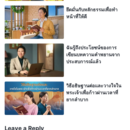
ปกติทั่วไป และไม่เป็นไรหากข้าพระองค์จะอ่อนแอ่ลง
ยึดมั่นกับหลักธรรมเพื่อทำ
เล็กน้อย ขอเพียงข้าพระองค์ไม่มีอาการกำเริบและ
หน้าที่ให้ดี
ค่อยๆ ดีขึ้นได้ ร่างกายของข้าพระองค์ไม่อาจทนต่อ
อาการกำเริบเหล่านี้ได้ทั้งหมด หากสุขภาพของข้า
พระองค์ไม่ดีจริงๆ ข้าพระองค์จะทำเช่นใด?” หลังจาก
นั้น แม้ว่าฉันกำลังทานยาอยู่ก็ตาม ฉันก็กังวลตลอดว่า
ฉันรู้ถึงประโยชน์ของการ
เขียนบทความคำพยานจาก
ฉันจะมีอาการอีก และก็จะอธิษฐานถึงพระเจ้าทุกวัน
ประสบการณ์แล้ว
เกี่ยวกับสุขภาพของฉัน แต่ฉันก็ยังคงมีปัญหาเกี่ยวกับ
หัวใจอยู่อีกบ่อยครั้ง ฉันจะรู้สึกดีอยู่สองสามวัน แล้วอ
ยู่ๆ ก็มีอาการอีก ซึ่งหลังจากนั้นฉันก็จะรู้สึกค่อนข้าง
วิธีอธิษฐานต่อและวางใจใน
พระเจ้าเพื่อก้าวผ่านเวลาที่
อ่อนแรง เมื่อเห็นว่าสุขภาพของฉันย่ำแย่ คริสตจักรจึง
ยากลำบาก
ให้ฉันกลับบ้านเพื่อพักผ่อน และทำหน้าที่อะไรก็ตามที่
ฉันสามารถพอทำได้
Leave a Reply
ขณะอยู่ที่บ้าน สุขภาพของฉันไม่ดีขึ้นแม้ว่าจะทาน