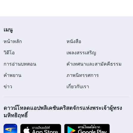
20 ต้นๆ เท่านั้น ฉันจะต้องใช้ชีวิตที่เหลือไปกับอาการ
กำเริบอยู่เรื่อยๆ และแทบจะพิการอย่างนั้นเหรอ? บางที
วันหนึ่งฉันอาจจะล้มลงและตายไปเลยก็ได้ “ข้าแต่
เมนู
พระเจ้า ตลอดหลายปีที่ผ่านมานี้ ข้าพระองค์เลิกไป
หน้าหลัก
หนังสือ
เรียนและพลีอุทิศวัยเยาว์ของข้าพระองค์เพื่อติดตาม
วิดีโอ
เพลงสรรเสริญ
พระองค์ ข้าพระองค์ไม่ได้ขออะไรอื่นอีก ข้าพระองค์
การอ่านบทตอน
คำเทศนาและสามัคคีธรรม
ปรารถนาเพียงแค่ให้พระองค์ทรงคุ้มครองข้าพระองค์
ให้อยู่รอดปลอดภัย แล้วเหตุใดอาการของข้าพระองค์
คำพยาน
ภาพนิทรรศการ
ถึงแย่ลง? แม้ล้มป่วยลงแล้ว ข้าพระองค์ก็ยังทำหน้าที่
ข่าว
เกี่ยวกับเรา
ต่อ เหตุใดพระองค์จึงไม่ทรงคุ้มครองข้าพระองค์เล่า?
แล้วเมื่อไหร่ข้าพระองค์จะดีขึ้น?” ยิ่งคิดมากเท่าไหร่
ดาวน์โหลดแอปพลิเคชันคริสตจักรแห่งพระเจ้าผู้ทรง
ฉันก็ยิ่งรู้สึกไม่ยุติธรรมและเศร้าใจมากขึ้น และฉันมัก
มหิทธิฤทธิ์
จะนอนร้องไห้บนเตียง ฉันมักจะซื้อยาที่ฉันได้ยินมาว่า
มีประโยชน์ต่อโรคหัวใจ ฉันใช้เฉพาะยาจีนเพื่อหลีก