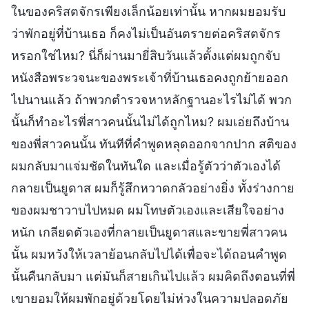
ในของคริสตจักรเพียงเล็กน้อยเท่านั้น หากผมยอมรับ
ว่าพักอยู่ที่บ้านเธอ ก็คงไม่เป็นอันตรายต่อคริสตจักร
หรอกใช่ไหม? นี่ก็ผ่านมายี่สิบวันแล้วตั้งแต่ผมถูกจับ
หนังสือพระวจนะของพระเจ้าที่บ้านเธอคงถูกย้ายออก
ไปนานแล้ว ถ้าพวกตำรวจหาหลักฐานอะไรไม่ได้ พวก
นั้นก็ทำอะไรพี่สาวคนนั้นไม่ได้ถูกไหม? ผมเอ่ยถึงบ้าน
ของพี่สาวคนนั้น ทันทีที่คำพูดหลุดออกจากปาก สติของ
ผมกลับมาแจ่มชัดในทันใด และเมื่อรู้ตัวว่าตัวเองได้
กลายเป็นยูดาส ผมก็รู้สึกหวาดกลัวอย่างยิ่ง ทั้งร่างกาย
ของผมชาวาบไปหมด ผมโทษตัวเองและเสียใจอย่าง
หนัก เกลียดตัวเองที่กลายเป็นยูดาสและขายพี่สาวคน
นั้น ผมหวังให้เวลาย้อนกลับไปได้เพื่อจะได้ถอนคำพูด
นั้นคืนกลับมา แต่มันก็สายเกินไปแล้ว ผมคิดถึงตอนที่พี่
เขายอมให้ผมพักอยู่ด้วยโดยไม่ห่วงในความปลอดภัย