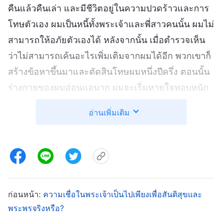
คืนแล้วคืนเล่า และมีชีวิตอยู่ในความปวดร้าวและการ
โทษตัวเอง ผมเป็นหนี้ทั้งพระเจ้าและพี่สาวคนนั้น ผมไม่
สามารถให้อภัยตัวเองได้ หลังจากนั้น เมื่อตำรวจเห็น
ว่าไม่สามารถเค้นอะไรเพิ่มเติมจากผมได้อีก พวกเขาก็
สร้างข้อหาขึ้นมาและตัดสินโทษผมหนึ่งปีครึ่ง ตอนนั้น
ร่างกายของผมอ่อนแอมาก ผมจะเริ่มหายใจหอบหนัก
หลังจากเดินออกกำลังกายนอกห้องขังได้เพียงไม่กี่ก้าว
อ่านเพิ่มเติม
ตำรวจเกรงว่าอาจทำให้ผมเสียชีวิตได้ ก็เลยปล่อยตัว
ผมด้วยเหตุผลทางการแพทย์หลังจากถูกคุมขังได้ห้าสิบ
วัน แต่พวกเขาไม่อนุญาตให้ผมออกนอกพื้นที่ ผมต้อง
รายงานที่อยู่ให้พวกเขารู้ทุกเดือน และไปรายงานเรื่อง
ความนึกคิดของผมที่สถานีตำรวจทุกสามเดือน ใน
ก่อนหน้า:
ความเชื่อในพระเจ้าเป็นไปเพียงเพื่อสันติสุขและ
ขณะเดียวกัน ตำรวจก็ไปเยือนบ้านของพี่สาวคนนั้น
พระพรจริงหรือ?
และเธอก็ไม่สามารถทำหน้าที่ของเธอได้อีกต่อไป