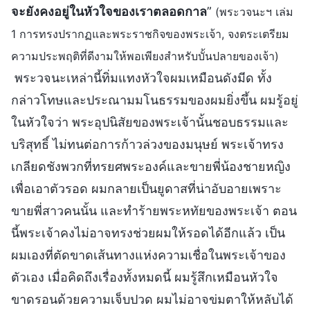
จะยังคงอยู่ในหัวใจของเราตลอดกาล
”
(พระวจนะฯ เล่ม
1 การทรงปรากฏและพระราชกิจของพระเจ้า, จงตระเตรียม
ความประพฤติที่ดีงามให้พอเพียงสำหรับบั้นปลายของเจ้า)
พระวจนะเหล่านี้ทิ่มแทงหัวใจผมเหมือนดังมีด ทั้ง
กล่าวโทษและประณามมโนธรรมของผมยิ่งขึ้น ผมรู้อยู่
ในหัวใจว่า พระอุปนิสัยของพระเจ้านั้นชอบธรรมและ
บริสุทธิ์ ไม่ทนต่อการก้าวล่วงของมนุษย์ พระเจ้าทรง
เกลียดชังพวกที่ทรยศพระองค์และขายพี่น้องชายหญิง
เพื่อเอาตัวรอด ผมกลายเป็นยูดาสที่น่าอับอายเพราะ
ขายพี่สาวคนนั้น และทำร้ายพระหทัยของพระเจ้า ตอน
นี้พระเจ้าคงไม่อาจทรงช่วยผมให้รอดได้อีกแล้ว เป็น
ผมเองที่ตัดขาดเส้นทางแห่งความเชื่อในพระเจ้าของ
ตัวเอง เมื่อคิดถึงเรื่องทั้งหมดนี้ ผมรู้สึกเหมือนหัวใจ
ขาดรอนด้วยความเจ็บปวด ผมไม่อาจข่มตาให้หลับได้