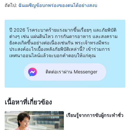
ถัดไป:
ฉันเผชิญข้อบกพร่องของตนได้อย่างสงบ
ผมพักอยู่ที่บ้านนานกว่าหนึ่งเดือน แต่แล้วตำรวจก็กลับ
มาจับผมอีกครั้ง ผมจึงรีบหนีไปทำงานที่อีกเมืองหนึ่ง
ปี 2026 โรคระบาดร้ายแรงมากขึ้นเรื่อยๆ และภัยพิบัติ
ไม่นานหลังจากนั้น ตำรวจก็ตามจับผมจนไปเจอที่ไซต์
ต่างๆ เช่น แผ่นดินไหว การกันดารอาหาร และสงคราม
ก่อสร้าง และผมก็หนีออกจากไซต์งานในคืนนั้น นั่นเป็น
ยังคงเกิดขึ้นอย่างต่อเนื่องเช่นกัน พระเจ้าทรงมีพระ
ช่วงเวลาที่ยากลำบากที่สุดสำหรับผม ผมขาดการติด
ประสงค์อะไรเบื้องหลังภัยพิบัติเหล่านี้? เข้าร่วมการ
เทศนาออนไลน์แล้วจะบอกคำตอบให้แก่คุณ
ต่อกับคริสตจักร ญาติมิตรก็ตัดขาดจากผม ผมไม่มีที่ให้
หลบซ่อนและต้องพเนจรไปทั่ว โดยมักจะไปนอนอยู่ใต้
ติดต่อเราผ่าน Messenger
สะพาน ผมรู้สึกสิ้นหวังอย่างยิ่งในเวลานั้น ราวกับว่า
พระเจ้าไม่ต้องการผมอีกต่อไป ผมรู้ว่าผมได้ล่วงเกิน
พระอุปนิสัยของพระเจ้า และกรรมสนองเช่นนี้ก็สมควร
เนื้อหาที่เกี่ยวข้อง
แล้ว ในความเป็นจริง ผมสามารถสู้ทนต่อความทุกข์
ทางกายได้ แต่การสูญเสียพระเจ้า ชีวิตในคริสตจักร
เรียนรู้จากการขับผู้กระทำชั่ว
และความสามารถที่จะอ่านพระวจนะของพระเจ้า