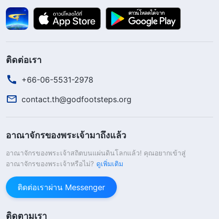
อ่อนแอ ซึ่งไม่ได้ก่อให้เกิดความสูญเสียใหญ่หลวงแก่ค
ริสตจักร พวกเขาบอกว่าผมปฏิบัติหน้าที่อย่างสม่ำเสมอ
ได้ดี และคริสตจักรได้มอบหมายหน้าที่ให้ผมอีกครั้ง
จังหวะนั้น ผมซาบซึ้งใจจนร้องไห้ออกมา ผมเชื่อว่าการ
ติดต่อเรา
ทรยศพระเจ้าและการเป็นเหมือนยูดาส สมควรถูก
ลงโทษ ต่อให้นั่นจะหมายถึงการลงนรกก็ตาม แต่
+66-06-5531-2978
พระเจ้าไม่ได้ทรงปฏิบัติต่อผมตามการกระทำผิดของ
contact.th@godfootsteps.org
ผม พระองค์ประทานโอกาสให้ผมกลับใจ ผมรู้สึกเสียใจ
และเกลียดตัวเองมากยิ่งขึ้น เมื่อตระหนักว่าผมเป็นหนี้
อาณาจักรของพระเจ้ามาถึงแล้ว
พระเจ้ามากขนาดไหน ผมตั้งมั่นในหัวใจว่า ไม่ว่าต่อไป
อาณาจักรของพระเจ้าสถิตบนแผ่นดินโลกแล้ว! คุณอยากเข้าสู่
ภายหน้าคริสตจักรจะมอบหมายหน้าที่อะไรให้ผม ผมก็
อาณาจักรของพระเจ้าหรือไม่?
ดูเพิ่มเติม
จะถนอมรักษาและลุล่วงหน้าที่เหล่านั้นเพื่อตอบแทน
ติดต่อเราผ่าน Messenger
พระเจ้า ต่อมา พรรคคอมมิวนิสต์เริ่มจับกุมผู้เชื่อใน
หลายพื้นที่ และผู้นำสองคนจากคริสตจักรของเราก็ถูก
ติดตามเรา