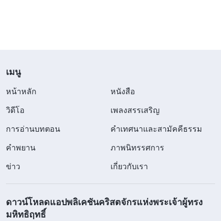
พระเจ้า เป็นกรรมสนองที่สมควรแล้วสำหรับการกระ
ทำเยี่ยงยูดาสของผม อย่างไรก็ตาม พระเจ้าทรงสร้าง
ผมมา ผมจึงไม่ควรเลือกความตายให้ตนเอง ผมควร
ยอมรับการลงโทษของพระเจ้า วันข้างหน้า เมื่อใด
ก็ตามที่ผมมีโอกาส ผมจะติดตามพระเจ้าต่อไป ต่อให้
เมนู
นั่นหมายถึงการรับใช้พระเจ้า ผมก็ยินดีที่จะทำ ดังนั้น
หน้าหลัก
หนังสือ
ผมจึงสลัดความคิดที่จะตายทิ้งไป และคุกเข่าลงร้องไห้
วิดีโอ
เพลงสรรเสริญ
พลางอธิษฐานว่า “พระเจ้า! ข้าพระองค์สมควรตาย ข้า
การอ่านบทตอน
คำเทศนาและสามัคคีธรรม
พระองค์สมควรถูกสาปแช่ง…” เป็นเวลานานแล้ว นี่คือ
สิ่งเดียวที่ผมสามารถพูดในการอธิษฐานถึงพระเจ้า
คำพยาน
ภาพนิทรรศการ
ก่อนที่ผมจะสะอื้นจนพูดต่อไม่ได้
ข่าว
เกี่ยวกับเรา
ในปี 2008 พี่น้องชายหญิงพบตัวผม และบอกว่าการ
ดาวน์โหลดแอปพลิเคชันคริสตจักรแห่งพระเจ้าผู้ทรง
ขายพี่สาวคนนั้นเป็นช่วงจังหวะที่เนื้อหนังของผม
มหิทธิฤทธิ์