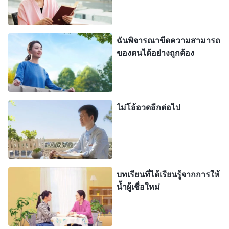
ทำให้ผมปรารถนาความตายมากกว่าการมีชีวิต ผมไม่
กล้าที่จะอธิษฐานถึงพระเจ้า และไม่รู้สึกว่าตัวเองคู่ควร
ที่จะอธิษฐานถึงพระองค์ ผมรู้สึกว่าตัวเองได้กลายเป็นยู
ฉันพิจารณาขีดความสามารถ
ของตนได้อย่างถูกต้อง
ดาส คนที่พระเจ้าทรงรังเกียจ พระเจ้าจะยังทรงฟังคำ
อธิษฐานของผมอยู่ไหม? ผมไม่อาจข่มตาให้หลับได้คืน
แล้วคืนเล่า และเต็มไปด้วยความเสียใจอย่างมาก จน
ผมไม่รู้ว่าตบหน้าตัวเองไปกี่ครั้งแล้ว และหลายครั้งผม
ไม่โอ้อวดอีกต่อไป
ต้องการยุติความเจ็บปวดด้วยการตาย ต่อมา ผมนึกถึง
พระวจนะของพระเจ้าและเริ่มเข้าใจเจตนารมณ์ของ
พระองค์มากขึ้นเล็กน้อย พระวจนะของพระเจ้ากล่าวว่า
“
วันนี้ ผู้คนส่วนใหญ่ไม่มีความรู้นั้น พวกเขาเชื่อว่า
บทเรียนที่ได้เรียนรู้จากการให้
ความทุกข์นั้นปราศจากคุณค่า พวกเขาถูกโลกประกาศ
น้ำผู้เชื่อใหม่
ตัดขาด ชีวิตในบ้านของพวกเขามีปัญหา พวกเขาไม่
เป็นที่รักของพระเจ้า และความสำเร็จที่คาดว่าจะเป็น