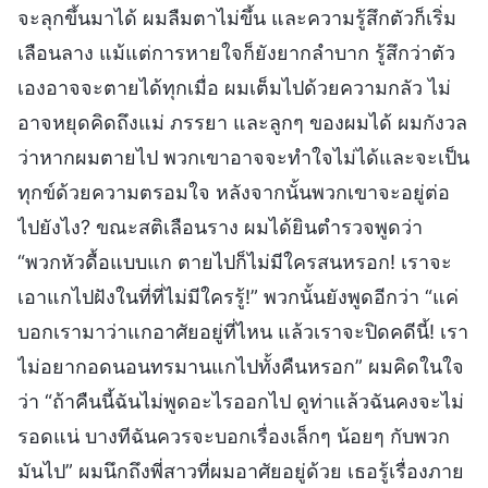
จะลุกขึ้นมาได้ ผมลืมตาไม่ขึ้น และความรู้สึกตัวก็เริ่ม
เลือนลาง แม้แต่การหายใจก็ยังยากลำบาก รู้สึกว่าตัว
เองอาจจะตายได้ทุกเมื่อ ผมเต็มไปด้วยความกลัว ไม่
อาจหยุดคิดถึงแม่ ภรรยา และลูกๆ ของผมได้ ผมกังวล
ว่าหากผมตายไป พวกเขาอาจจะทำใจไม่ได้และจะเป็น
ทุกข์ด้วยความตรอมใจ หลังจากนั้นพวกเขาจะอยู่ต่อ
ไปยังไง? ขณะสติเลือนราง ผมได้ยินตำรวจพูดว่า
“พวกหัวดื้อแบบแก ตายไปก็ไม่มีใครสนหรอก! เราจะ
เอาแกไปฝังในที่ที่ไม่มีใครรู้!” พวกนั้นยังพูดอีกว่า “แค่
บอกเรามาว่าแกอาศัยอยู่ที่ไหน แล้วเราจะปิดคดีนี้! เรา
ไม่อยากอดนอนทรมานแกไปทั้งคืนหรอก” ผมคิดในใจ
ว่า “ถ้าคืนนี้ฉันไม่พูดอะไรออกไป ดูท่าแล้วฉันคงจะไม่
รอดแน่ บางทีฉันควรจะบอกเรื่องเล็กๆ น้อยๆ กับพวก
มันไป” ผมนึกถึงพี่สาวที่ผมอาศัยอยู่ด้วย เธอรู้เรื่องภาย