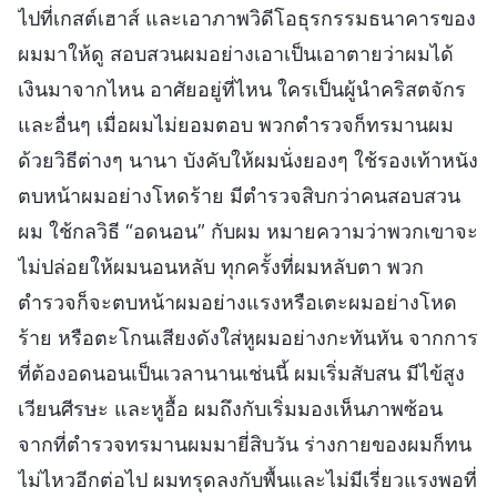
ไปที่เกสต์เฮาส์ และเอาภาพวิดีโอธุรกรรมธนาคารของ
ผมมาให้ดู สอบสวนผมอย่างเอาเป็นเอาตายว่าผมได้
เงินมาจากไหน อาศัยอยู่ที่ไหน ใครเป็นผู้นำคริสตจักร
และอื่นๆ เมื่อผมไม่ยอมตอบ พวกตำรวจก็ทรมานผม
ด้วยวิธีต่างๆ นานา บังคับให้ผมนั่งยองๆ ใช้รองเท้าหนัง
ตบหน้าผมอย่างโหดร้าย มีตำรวจสิบกว่าคนสอบสวน
ผม ใช้กลวิธี “อดนอน” กับผม หมายความว่าพวกเขาจะ
ไม่ปล่อยให้ผมนอนหลับ ทุกครั้งที่ผมหลับตา พวก
ตำรวจก็จะตบหน้าผมอย่างแรงหรือเตะผมอย่างโหด
ร้าย หรือตะโกนเสียงดังใส่หูผมอย่างกะทันหัน จากการ
ที่ต้องอดนอนเป็นเวลานานเช่นนี้ ผมเริ่มสับสน มีไข้สูง
เวียนศีรษะ และหูอื้อ ผมถึงกับเริ่มมองเห็นภาพซ้อน
จากที่ตำรวจทรมานผมมายี่สิบวัน ร่างกายของผมก็ทน
ไม่ไหวอีกต่อไป ผมทรุดลงกับพื้นและไม่มีเรี่ยวแรงพอที่