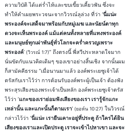
ความวิบัติ ได้แต่ร่ำไห้และขบเขี้ยวเคี้ยวฟัน ซึ่งจะ
ทำให้คำเผยพระวจนะจากวิวรณ์ลุล่วง ที่ว่า ‘
นี่แน่ะ
พระองค์จะเสด็จมาพร้อมกับหมู่เมฆ และนัยน์ตาทุก
ดวงจะเห็นพระองค์ แม้แต่คนทั้งหลายที่แทงพระองค์
และมนุษย์ทุกเผ่าพันธุ์ทั่วโลกจะคร่ำครวญเพราะ
พระองค์
’
” ถึงตรงนี้ พี่สวีประหลาดใจมาก
(วิวรณ์ 1:7)
นั่นขัดกับแนวคิดเดิมๆ ของเขาอย่างสิ้นเชิง จากนั้นผม
ก็สามัคคีธรรม “เมื่อนานมาแล้ว องค์พระเยซูเจ้าได้
ตรัสกับเราไว้ว่า การต้อนรับองค์พระผู้เป็นเจ้า ต้องฟัง
พระสุรเสียงของพระเจ้าเป็นหลัก องค์พระเยซูเจ้าตรัส
ไว้ว่า ‘
แกะของเราย่อมฟังเสียงของเรา เรารู้จักแกะ
เหล่านั้น และแกะนั้นก็ตามเรา
’
ในวิวรณ์
(ยอห์น 10:27)
กล่าวไว้ว่า ‘
นี่แน่ะ เรายืนเคาะอยู่ที่ประตู ถ้าใครได้ยิน
เสียงของเราและเปิดประตู เราจะเข้าไปหาเขา และจะ