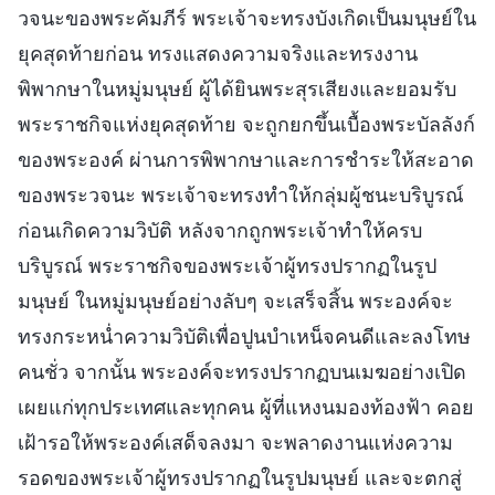
วจนะของพระคัมภีร์ พระเจ้าจะทรงบังเกิดเป็นมนุษย์ใน
ยุคสุดท้ายก่อน ทรงแสดงความจริงและทรงงาน
พิพากษาในหมู่มนุษย์ ผู้ได้ยินพระสุรเสียงและยอมรับ
พระราชกิจแห่งยุคสุดท้าย จะถูกยกขึ้นเบื้องพระบัลลังก์
ของพระองค์ ผ่านการพิพากษาและการชำระให้สะอาด
ของพระวจนะ พระเจ้าจะทรงทำให้กลุ่มผู้ชนะบริบูรณ์
ก่อนเกิดความวิบัติ หลังจากถูกพระเจ้าทำให้ครบ
บริบูรณ์ พระราชกิจของพระเจ้าผู้ทรงปรากฏในรูป
มนุษย์ ในหมู่มนุษย์อย่างลับๆ จะเสร็จสิ้น พระองค์จะ
ทรงกระหน่ำความวิบัติเพื่อปูนบำเหน็จคนดีและลงโทษ
คนชั่ว จากนั้น พระองค์จะทรงปรากฏบนเมฆอย่างเปิด
เผยแก่ทุกประเทศและทุกคน ผู้ที่แหงนมองท้องฟ้า คอย
เฝ้ารอให้พระองค์เสด็จลงมา จะพลาดงานแห่งความ
รอดของพระเจ้าผู้ทรงปรากฏในรูปมนุษย์ และจะตกสู่