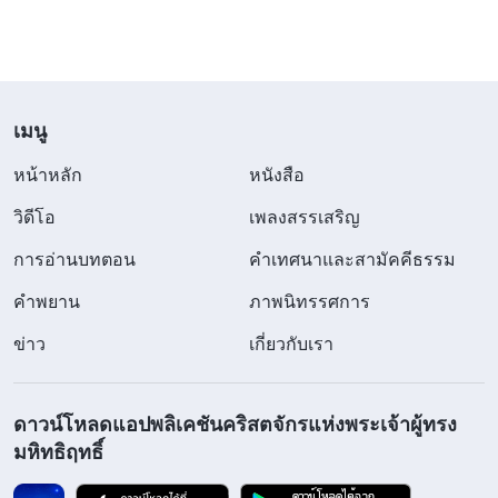
ตื่นเต้นและพูดว่า “โอ้โฮ ช่างมีสิทธิอำนาจเหลือเกิน
ต้องมาจากพระเจ้าแน่ๆ ไม่มีมนุษย์คนใดที่จะพูดอะไร
แบบนั้นได้แน่!” แล้วเขาก็บอกว่า “การรอองค์พระผู้เป็น
เจ้า ที่ผมทำก็คือฟังนักบวชจากโลกศาสนา แต่ละเลยที่
เมนู
จะแสวงหาพระวจนะของพระวิญญาณบริสุทธิ์ ผมนี่
หน้าหลัก
หนังสือ
ช่างโง่เขลาเหลือเกิน!” ผมตื่นเต้นมากที่เห็นว่าเขา
วิดีโอ
เพลงสรรเสริญ
เข้าใจได้ดีแค่ไหน จากนั้น พวกเราก็อ่านพระวจนะของ
พระเจ้าผู้ทรงมหิทธิฤทธิ์อีกมากมาย เช่น “ความล้ำลึก
การอ่านบทตอน
คำเทศนาและสามัคคีธรรม
แห่งการทรงปรากฏในรูปมนุษย์” “พระคริสต์ทรงพระ
คำพยาน
ภาพนิทรรศการ
ราชกิจแห่งการพิพากษาด้วยความจริง” “การรู้จักพระ
ข่าว
เกี่ยวกับเรา
ราชกิจของพระเจ้าทั้งสามช่วงระยะคือเส้นทางสู่การ
รู้จักพระเจ้า” และ “พระคริสต์แห่งยุคสุดท้ายเท่านั้นที่
ดาวน์โหลดแอปพลิเคชันคริสตจักรแห่งพระเจ้าผู้ทรง
สามารถประทานหนทางแห่งชีวิตนิรันดร์แก่มนุษย์ได้”
มหิทธิฤทธิ์
ขณะที่อ่าน พี่สวีพูดอย่างเปี่ยมอารมณ์ว่า “พระเจ้า