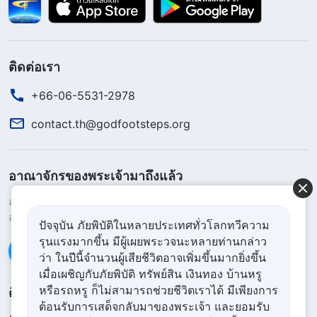
ผู้ทรงมหิทธิฤทธิ์ได้เปิดเผยความจริงและความล้ำลึก
ทั้งหมดนี้ ที่เราไม่เคยรู้หลังจากมีความเชื่อมาหลายปี นี่
คือพระสุรเสียงและพระวจนะของพระเจ้า! องค์พระผู้
ติดต่อเรา
เป็นเจ้าทรงกลับมาแล้ว! ในที่สุด ผมก็ได้ต้อนรับ
+66-06-5531-2978
พระองค์! ผมต้องแบ่งปันข่าวดีนี้กับพี่น้องชายหญิงคน
อื่นๆ ทันที” ดังนั้น พี่สวีและผมจึงเดินทางไปแบ่งปันข่าว
contact.th@godfootsteps.org
ประเสริฐด้วยกัน เราทำให้ผู้คนเปลี่ยนความเชื่อได้กว่า
ยี่สิบคนในเวลาไม่นาน ทุกคนบอกว่า ช่างโชคดีเหลือ
อาณาจักรของพระเจ้ามาถึงแล้ว
เกิน ที่ได้ต้อนรับองค์พระผู้เป็นเจ้าในช่วงชีวิตของพวก
อาณาจักรของพระเจ้าสถิตบนแผ่นดินโลกแล้ว! คุณอยากเข้าสู่
เขา และพวกเขาก็อยากจะเข้าชุมนุมทุกวัน
อาณาจักรของพระเจ้าหรือไม่?
ดูเพิ่มเติม
ปัจจุบัน ภัยพิบัติในหลายประเทศทั่วโลกทวีความ
รุนแรงมากขึ้น มีผู้เผยพระวจนะหลายท่านกล่าว
แต่สองสามวันต่อมา ผมได้ไปร่วมการชุมนุมกับพี่หยาง
ติดต่อเราผ่าน Messenger
ว่า ในปีนี้จำนวนผู้เสียชีวิตอาจเพิ่มขึ้นมากยิ่งขึ้น
ชั่วขณะที่ผมเดินเข้าไป ก็รู้สึกมีอะไรผิดปกติ มีพวกเขา
เมื่อเผชิญกับภัยพิบัติ ทรัพย์สิน เงินทอง บ้านหรู
หรือรถหรู ก็ไม่สามารถช่วยชีวิตเราได้ มีเพียงการ
ติดตามเรา
คนหนึ่งวิ่งมาหาเราแล้วบอกว่า “พวกคุณเป็นมาเฟีย
ต้อนรับการเสด็จกลับมาของพระเจ้า และยอมรับ