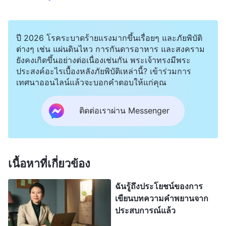
ฤทธิ์บทตอนหนึ่ง พระเจ้าผู้ทรงมหิทธิฤทธิ์ตรัสว่า “
ครั้ง
หนึ่งเราเคยเป็นที่รู้จักในนามพระยาห์เวห์ เรายังเคยถูก
เรียกว่าพระเมสสิยาห์เช่นกัน และครั้งหนึ่งผู้คนเรียกเรา
ปี 2026 โรคระบาดร้ายแรงมากขึ้นเรื่อยๆ และภัยพิบัติ
ต่างๆ เช่น แผ่นดินไหว การกันดารอาหาร และสงคราม
ว่าพระเยซูพระผู้ช่วยให้รอดด้วยความรักและความ
ยังคงเกิดขึ้นอย่างต่อเนื่องเช่นกัน พระเจ้าทรงมีพระ
เคารพยกย่อง อย่างไรก็ดี ณ วันนี้ เราไม่ใช่พระยาห์เวห์
ประสงค์อะไรเบื้องหลังภัยพิบัติเหล่านี้? เข้าร่วมการ
เทศนาออนไลน์แล้วจะบอกคำตอบให้แก่คุณ
หรือพระเยซูซึ่งผู้คนได้รู้จักในช่วงเวลาที่ผ่านมาอีกต่อ
ไป เราคือพระเจ้าผู้ที่ได้กลับมาในยุคสุดท้าย พระเจ้าผู้
ติดต่อเราผ่าน Messenger
ที่จะนำพายุคนี้ไปสู่บทอวสาน เราคือพระเจ้าพระองค์
เองซึ่งลุกขึ้นมาจากที่สุดปลายแผ่นดินโลก สมบูรณ์
พร้อมด้วยอุปนิสัยครบถ้วนทั้งมวลของเรา และเต็ม
เนื้อหาที่เกี่ยวข้อง
เปี่ยมไปด้วยสิทธิอำนาจ เกียรติ และสิริ ผู้คนไม่เคยเข้า
มาร่วมสัมพันธ์กับเรา ไม่เคยได้รู้จักเรา และไม่รู้เท่าทัน
ฉันรู้ถึงประโยชน์ของการ
ในอุปนิสัยของเราตลอดเวลา ตั้งแต่การสร้างโลกจน
เขียนบทความคำพยานจาก
ประสบการณ์แล้ว
กระทั่งวันนี้ ไม่มีบุคคลสักคนเดียวที่เคยเห็นเรา นี่คือ