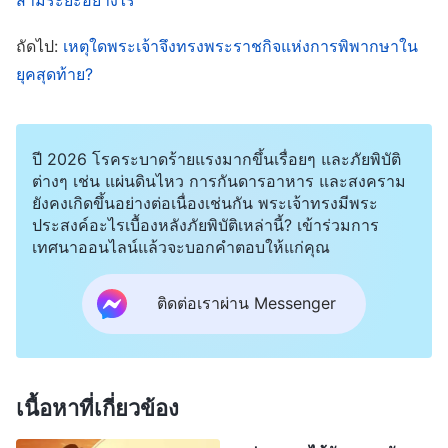
ไม่ใช่การแต่งตั้งโดยตรง พระองค์ก็จะทรงเปิดเผยถึง
การนี้ผ่านผู้เผยพระวจนะ หรือมีงานของพระวิญญาณ
ถัดไป:
เหตุใดพระเจ้าจึงทรงพระราชกิจแห่งการพิพากษาใน
บริสุทธิ์เป็นหลักฐาน นี่คือสิ่งที่ไม่อาจปฏิเสธได้ ในโลก
ยุคสุดท้าย?
ศาสนาทุกวันนี้ ใครให้ตำแหน่งแก่พระสันตปาปา พระ
สังฆราช ปุโรหิต ศิษยาภิบาล และผู้อาวุโส? มีหลักฐาน
ปี 2026 โรคระบาดร้ายแรงมากขึ้นเรื่อยๆ และภัยพิบัติ
เป็นพระวจนะของพระเจ้า หรืองานของพระวิญญาณ
ต่างๆ เช่น แผ่นดินไหว การกันดารอาหาร และสงคราม
บริสุทธิ์ไหม? พระวิญญาณเคยเป็นพยานต่อพวกเขา
ยังคงเกิดขึ้นอย่างต่อเนื่องเช่นกัน พระเจ้าทรงมีพระ
ประสงค์อะไรเบื้องหลังภัยพิบัติเหล่านี้? เข้าร่วมการ
ไหม? แทนจะไม่เลย! ที่จริง เหล่าผู้นำศาสนาในคริสต
เทศนาออนไลน์แล้วจะบอกคำตอบให้แก่คุณ
จักรทั้งหลายส่วนใหญ่แล้ว เรียนจบจากโรงเรียนสอน
ศาสนาและโรงเรียนศาสนศาสตร์ และมีปริญญาด้าน
ติดต่อเราผ่าน Messenger
ศาสนศาสตร์ ด้วยประกาศนียบัตรในมือ พวกเขาจึงถูก
มอบหมายให้นำทางผู้เชื่อในคริสตจักร บางคนมี
พรสวรรค์และมีวาทศิลป์ และเรียนรู้งานของตนได้ดี
เนื้อหาที่เกี่ยวข้อง
ผู้นำระดับสูงจึงแนะนำแต่งตั้งให้ได้ขึ้นตำแหน่ง