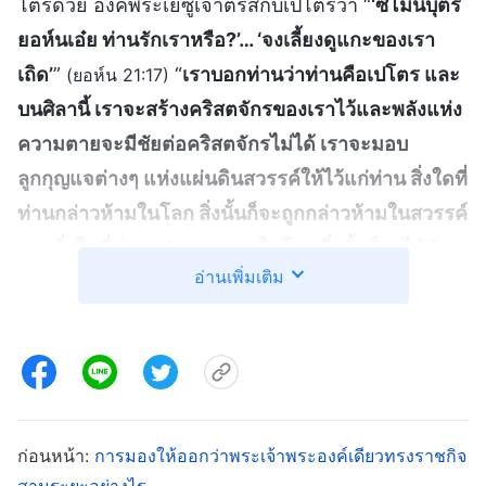
โตรด้วย องค์พระเยซูเจ้าตรัสกับเปโตรว่า “
‘ซีโมนบุตร
ยอห์นเอ๋ย ท่านรักเราหรือ?’… ‘จงเลี้ยงดูแกะของเรา
เถิด’
”
“
เราบอกท่านว่าท่านคือเปโตร และ
(ยอห์น 21:17)
บนศิลานี้ เราจะสร้างคริสตจักรของเราไว้และพลังแห่ง
ความตายจะมีชัยต่อคริสตจักรไม่ได้ เราจะมอบ
ลูกกุญแจต่างๆ แห่งแผ่นดินสวรรค์ให้ไว้แก่ท่าน สิ่งใดที่
ท่านกล่าวห้ามในโลก สิ่งนั้นก็จะถูกกล่าวห้ามในสวรรค์
และสิ่งใดที่ท่านกล่าวอนุญาตในโลก สิ่งนั้นก็จะได้รับ
อ่านเพิ่มเติม
อนุญาตในสวรรค์
”
พระเจ้าทรงแต่งตั้ง
(มัทธิว 16:18-19)
และเป็นพยานต่อผู้คนที่ พระองค์ทรงใช้ในแต่ละยุค
เป็นการส่วนตัว งานของพระวิญญาณบริสุทธิ์ยืนยันสิ่งนี้
ในยุคธรรมบัญญัติและยุคพระคุณ บางครั้งคนที่
พระเจ้าใช้ก็ถูกพระองค์แต่งตั้งและเป็นพยานให้
เป็นการส่วนตัว บาครั้งพระองค์ก็ทรงใช้วิธีการอื่นๆ ถ้า
ก่อนหน้า:
การมองให้ออกว่าพระเจ้าพระองค์เดียวทรงราชกิจ
สามระยะอย่างไร