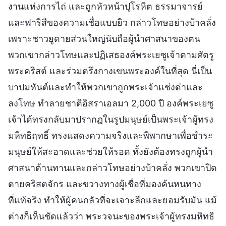
งานแห่งการไถ่ และถูกหัวหน้าปุโรหิต ธรรมาจารย์
และฟาริสีของความเชื่อแบบยิว กล่าวโทษอย่างบ้าคลั่ง
เพราะชาวยูดายส่วนใหญ่นับถือผู้นำศาสนาของตน
พวกเขากล่าวโทษและปฏิเสธองค์พระเยซูเจ้าตามศัตรู
พระคริสต์ และร่วมตรึงกางเขนพระองค์ในที่สุด นี่เป็น
บาปมหันต์และทำให้พวกเขาถูกพระเจ้าแช่งด่าและ
ลงโทษ ทำลายชาติอิสราเอลมา 2,000 ปี องค์พระเยซู
เจ้าได้ทรงกลับมาปรากฎในรูปมนุษย์เป็นพระเจ้าผู้ทรง
มหิทธิฤทธิ์ ทรงแสดงความจริงและพิพากษาเพื่อชำระ
มนุษย์ให้สะอาดและช่วยให้รอด ทั้งยังต้องทรงถูกผู้นำ
ศาสนาต้านทานและกล่าวโทษอย่างบ้าคลั่ง พวกเขาปิด
ตายคริสตจักร และขวางทางผู้เชื่อที่มองค้นหนทาง
ที่แท้จริง ทำให้ผู้คนกลัวที่จะเจาะลึกและยอมรับมัน แม้
ต่างก็เห็นชัดแล้วว่า พระวจนะของพระเจ้าผู้ทรงมหิทธิ