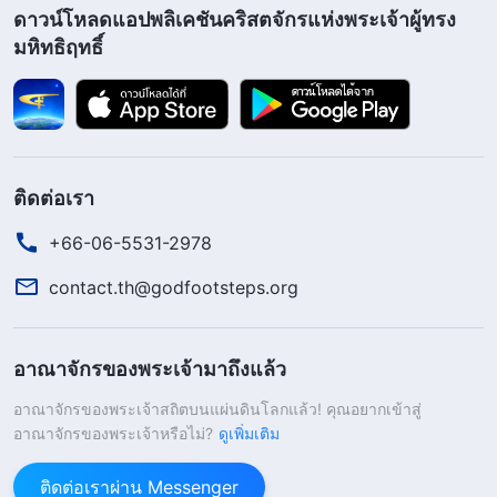
ดาวน์โหลดแอปพลิเคชันคริสตจักรแห่งพระเจ้าผู้ทรง
คนที่พระเจ้าทรงให้ตำแหน่งนั้นจะมี จะมีการทรงนำ
มหิทธิฤทธิ์
และการพิสูจน์ยืนยันของพระวิญญาณบริสุทธิ์ งานของ
พวกเขาบรรลุน้ำพระทัยพระเจ้าได้และจะสัมฤทธิ์
ผลลัพธ์ชัดเจน พวกเขาดำเนินการตามพระบัญชาได้
มาดูกันว่าพระเจ้าผู้ทรงมหิทธิฤทธิ์ตรัสว่าอย่างไร “
ใน
ติดต่อเรา
แง่ของสาระสำคัญของงานของเขาและปูมหลังของการ
+66-06-5531-2978
ใช้เขา มนุษย์ที่พระเจ้าทรงใช้ได้รับการอุ้มชูขึ้นมาโดย
พระองค์ พระเจ้าทรงตระเตรียมเขาไว้สำหรับพระราช
contact.th@godfootsteps.org
กิจของพระเจ้า และเขาก็ร่วมมือในพระราชกิจของ
พระเจ้าพระองค์เอง ไม่มีบุคคลใดสามารถมีวันทำงาน
อาณาจักรของพระเจ้ามาถึงแล้ว
ของเขาแทนเขาได้—นี่เป็นการร่วมมือของมนุษย์อัน
อาณาจักรของพระเจ้าสถิตบนแผ่นดินโลกแล้ว! คุณอยากเข้าสู่
ขาดเสียมิได้เลยไปจนตลอดงานของพระเจ้า ในขณะ
อาณาจักรของพระเจ้าหรือไม่?
ดูเพิ่มเติม
เดียวกัน งานที่ดำเนินการเสร็จสิ้นโดยคนทำงานคน
ติดต่อเราผ่าน Messenger
อื่นๆ หรือเหล่าอัครทูตนั้นเป็นแต่เพียงการลำเลียงและ