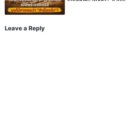
พระเยซูเจ้าได้ ปุโรหิตที่ติดตามก็พลอยมีสิทธิอำนาจไป
แล้ว”?
ด้วย พวกเขาจึงยกโทษให้บาปได้ นั่นมันไม่น่าเย้ยหยัน
เหรอครับ? องค์พระเยซูเจ้าเคยบอกเปโตรหรือครับว่า
Leave a Reply
ให้ส่งต่อสิทธิอำนาจที่ประทานให้เขา ไปยังนักบวช
แต่ละรุ่น? องค์พระเยซูเจ้าไม่เคยตรัสเลย! เปโตรเคย
สื่ออะไรแบบนั้นหรือ? ไม่เคยแน่! ไม่มีเรื่องแบบนี้ขียน
ไว้ในพระคัมภีร์ อีกข้อเท็จจริงก็คือ ในตอนนั้นไม่มีพระ
สันตะปาปา ไม่มีปุโรหิต พวกผู้นำศาสนาที่อ้างว่าได้
สิทธิอำนาจและเป็นตัวแทนองค์พระเยซูเจ้าได้ จึง
ปลอมเป็นพระเจ้าให้ผู้คนหลงผิด ใช่ไหมครับ? พวกที่
เชื่อฟังและกราบไหว้พวกเขา บูชารูปเคารพไม่ใช่เห
รอ? นั่นไม่ใช่การต่อต้านพระเจ้าหรือครับ? หลายคน
ไม่เข้าใจสิ่งนี้ และนมัสการผู้นำของตนต่อไปอย่างมืด
บอด โดยคิดไปว่าพระเจ้าทรงให้ตำแหน่งพวกนั้น นี่มัน