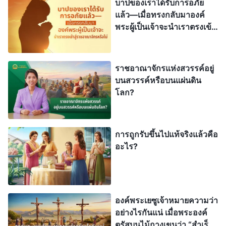
นักบวชในโลกศาสนาเกือบทั้งหมดได้รับตำแหน่งด้วย
บาปของเราได้รับการอภัย
แล้ว—เมื่อทรงกลับมาองค์
วิธีนี้ แต่ส่วนใหญ่ขาดงานของพระวิญญาณบริสุทธิ์ มี
พระผู้เป็นเจ้าจะนำเราตรงเข้า
แค่ไม่กี่คนที่อาจมีงานของพระวิญญาณ แต่ไม่มีคำ
สู่ราชอาณาจักรหรือไม่
พยานของพระองค์ ดังนั้นเราจึงมั่นใจได้ ว่าพวกเขา
ไม่ใช่คนที่พระเจ้าเป็นพยานหรือใช้งาน พวกเขาถูกคน
ราชอาณาจักรแห่งสวรรค์อยู่
บนสวรรค์หรือบนแผ่นดิน
อื่นอุปถัมภ์และเลือกเข้ามาอย่างชัดเจน แล้วทำไมถึง
โลก?
ยืนกรานว่าพระเจ้าทรงให้ตำแหน่งพวกตน? นั่นมันไม่
ขัดกับข้อเท็จจริงเหรอ? นั่นไม่ใช่การโกหกและเป็น
พยานยืนยันให้ตัวเองอย่างโจ่งแจ้งเหรอ? ผลสืบเนื่อง
การถูกรับขึ้นไปแท้จริงแล้วคือ
อะไร?
ของเรื่องนี้คืออะไร? ไม่ใช่การหลอกลวงและทำร้ายผู้
เชื่อหรอกเหรอ? ผู้นำศาสนาบางคนยกพระวจนะที่องค์
พระเยซูเจ้าทรงเรียกใช้เปโตร มาอ้างอย่างไร้ยางอาย
ว่าสิทธิอำนาจขององค์พระเยซูเจ้าตกทอดจากเปโตรสู่
องค์พระเยซูเจ้าหมายความว่า
พระสันตปาปา ทำให้มีสิทธิอำนาจและเป็นตัวแทนองค์
อย่างไรกันแน่ เมื่อพระองค์
ตรัสบนไม้กางเขนว่า “สำเร็จ