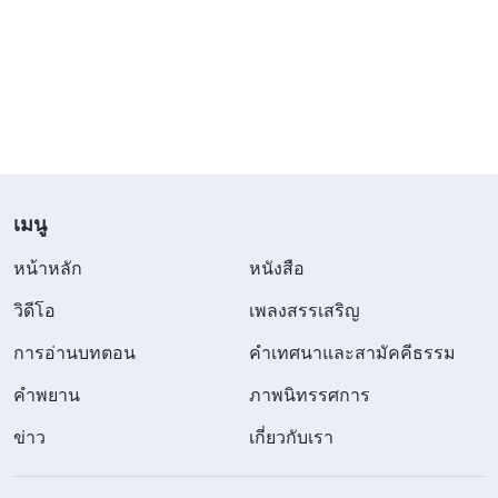
โง่และเบาปัญญาแค่ไหนครับ? นี่ต่างอะไรกับการที่ผู้ไม่
เชื่อบูชารูปเคารพ? ถ้าคุณเป็นผู้เชื่อแต่ไม่ติดตามพระ
วจนะของพระเจ้า ถ้าคุณบูชาและคุกเข่าสารภาพบาป
ต่อหน้ามนุษย์ราวกับเป็นพระเจ้า ไม่ใช่ว่าคุณไม่เคารพ
และหมิ่นประมาทพระเจ้าเหรอ? พระเจ้าจะทรงช่วยคน
ที่ทำโง่เขลาเช่นนี้ให้รอดหรือ? ไม่น่าเป็นไปได้ คนที่ทำ
โง่เขลาไม่อาจได้รับความเห็นชอบจากพระเจ้า
เมนู
หน้าหลัก
หนังสือ
เราต้องเข้าใจชัดเจนว่า พระเจ้าไม่ทรงแต่งตั้งใครสัก
วิดีโอ
เพลงสรรเสริญ
คนตามสบายหรือตามอำเภอใจ มันจะต้องมีข้อพิสูจน์
มีข้อพิสูจน์ว่าพระเจ้าทรงแต่งตั้งโมเสส และอย่างน้อย
การอ่านบทตอน
คำเทศนาและสามัคคีธรรม
ชาวอิสราเอลก็รู้เรื่องนี้ เหล่าอัครทูตก็รู้ว่า องค์พระเยซู
คำพยาน
ภาพนิทรรศการ
เจ้าได้ทรงแต่งตั้งเปโตรจริงๆ ดังนั้น คำอ้างว่าพระเจ้า
ข่าว
เกี่ยวกับเรา
ทรงให้ตำแหน่งใครนั้น ต้องอยู่บนข้อเท็จจริง มนุษย์ไม่
อาจกล่าวอ้างตามอำเภอใจได้ เรายังได้เห็นอีกด้วยว่า