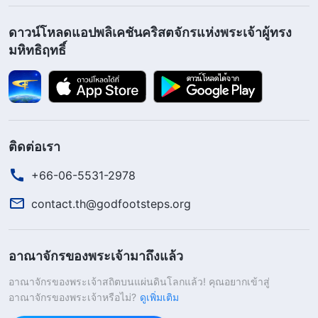
ของพระเจ้าของเรา คือนครเยรูซาเล็มใหม่ที่ลงมาจาก
สวรรค์จากพระเจ้าของเรา และเราจะจารึกนามใหม่
ดาวน์โหลดแอปพลิเคชันคริสตจักรแห่งพระเจ้าผู้ทรง
ของเราด้วย
”
“
เราเป็นอัลฟาและโอเมกา
(วิวรณ์ 3:12)
มหิทธิฤทธิ์
ปฐมและอวสาน ผู้เป็นอยู่ ผู้เคยเป็นอยู่ และผู้ที่จะมา
ผู้ทรงฤทธานุภาพสูงสุด
”
“
ข้าแต่องค์พระผู้
(วิวรณ์ 1:8)
เป็นเจ้า พระเจ้าผู้ทรงฤทธานุภาพสูงสุด ผู้ที่ทรงเป็นอยู่
และผู้ที่ทรงเคยเป็นอยู่ พวกข้าพระองค์ขอบพระคุณ
ติดต่อเรา
พระองค์ เพราะพระองค์ทรงถือครองฤทธานุภาพอันยิ่ง
+66-06-5531-2978
ใหญ่ของพระองค์แล้ว และทรงเริ่มครอบครอง
”
(วิวรณ์
contact.th@godfootsteps.org
“
แล้วข้าพเจ้าได้ยินเสียงเหมือนอย่างเสียงมหาชน
11:17)
เหมือนอย่างเสียงน้ำมากหลาย และเหมือนอย่างเสียง
ฟ้าร้องกึกก้องว่า ‘ฮาเลลูยา เพราะองค์พระผู้เป็นเจ้า
อาณาจักรของพระเจ้ามาถึงแล้ว
ทรงครอบครองอยู่ คือพระเจ้าของเราผู้ทรงฤทธานุภาพ
อาณาจักรของพระเจ้าสถิตบนแผ่นดินโลกแล้ว! คุณอยากเข้าสู่
อาณาจักรของพระเจ้าหรือไม่?
สูงสุด’
”
ดูในวิวรณ์บทที่ 4 ข้อที่ 8 บทที่ 16
ดูเพิ่มเติม
(วิวรณ์ 19:6)