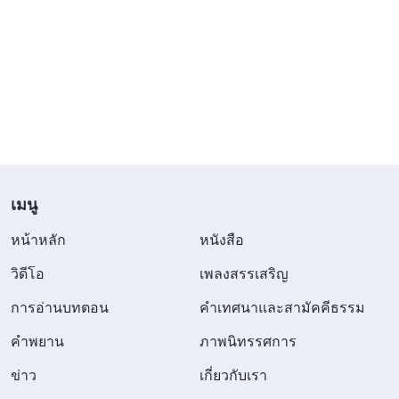
พระนามก็ไม่อยู่ในพันธสัญญาเดิม? แบบนั้นไม่ย้อนแย้ง
หรือ? ชัดเจนว่า หลายคนไม่ได้เข้าใจพระคัมภีร์อย่าง
แท้จริง เอาแต่หลับหูหลับตายึดติดกับตัวอักษร พวกเขา
ไม่อธิษฐาน ไม่แสวงหาความจริงจากพระวจนะ หรือ
การยืนยันจากพระวิญญาณบริสุทธิ์ และนี่ จะทำลาย
พวกเขาในที่สุด อันที่จริง มีคำเผยพระวจนะเรื่อง
พระเจ้าในยุคสุดท้าย ทรงพระนามว่าพระเจ้าผู้ทรง
มหิทธิฤทธิ์ “
บรรดาประชาชาติจะเห็นความชอบธรรม
เมนู
ของท่าน และพระราชาทั้งหลายเห็นศักดิ์ศรีของท่าน
หน้าหลัก
หนังสือ
และเขาจะเรียกท่านด้วยชื่อใหม่ ซึ่งพระโอษฐ์ของพระ
วิดีโอ
เพลงสรรเสริญ
ยาห์เวห์จะประทาน
”
“
คนที่ชนะ เราจะตั้ง
(อิสยาห์ 62:2)
การอ่านบทตอน
คำเทศนาและสามัคคีธรรม
ให้เขาเป็นเสาหลักอยู่ในพระวิหารของพระเจ้าของเรา
คำพยาน
ภาพนิทรรศการ
และเขาจะไม่ออกไปจากพระวิหารอีกเลย และบนตัว
เขา เราจะจารึกพระนามพระเจ้าของเรา และชื่อเมือง
ข่าว
เกี่ยวกับเรา