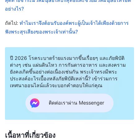
อีกหรือ? คนที่ได้เห็นเราก็ได้เห็นพระบิดา ท่านจะพูดได้
อย่างไร?
อย่างไรอีกว่า ‘ขอสำแดงพระบิดาให้พวกข้าพระองค์
เห็น?’ ท่านไม่เชื่อหรือว่าเราอยู่ในพระบิดาและพระ
ถัดไป:
ทำไมเราจึงต้อนรับองค์พระผู้เป็นเจ้าได้เพียงด้วยการ
บิดาทรงอยู่ในเรา? คำซึ่งเรากล่าวกับพวกท่านนั้น เรา
ฟังพระสุรเสียงของพระเจ้าเท่านั้น?
ไม่ได้กล่าวตามใจชอบ แต่พระบิดาผู้สถิตอยู่ในเราทรง
ทำพระราชกิจของพระองค์
”
พระวจนะ
(ยอห์น 14:9-10)
ปี 2026 โรคระบาดร้ายแรงมากขึ้นเรื่อยๆ และภัยพิบัติ
ของพระองค์ชัดเจนมาก พระองค์และพระยาห์เวห์ คือ
ต่างๆ เช่น แผ่นดินไหว การกันดารอาหาร และสงคราม
พระเจ้าองค์เดียวกัน พระวิญญาณของพระองค์ คือของ
ยังคงเกิดขึ้นอย่างต่อเนื่องเช่นกัน พระเจ้าทรงมีพระ
ประสงค์อะไรเบื้องหลังภัยพิบัติเหล่านี้? เข้าร่วมการ
พระยาห์เวห์ พระองค์คือการทรงปรากฏของพระ
เทศนาออนไลน์แล้วจะบอกคำตอบให้แก่คุณ
ยาห์เวห์พระเจ้า พระเจ้าเที่ยงแท้หนึ่งเดียว ดังนั้น การ
เชื่อในองค์พระเยซูเจ้า จึงเป็นการนบนอบ ไม่ใช่ทรยศ
ติดต่อเราผ่าน Messenger
ต่อพระยาห์เวห์ เรื่องนี้สอดคล้องกับน้ำพระทัย หากคุณ
ยึดติดกับพระนาม และถ้อยคำตามตัวอักษรในพระ
คัมภีร์ โดยไม่เข้าใจพระวิญญาณและงานของพระองค์
เนื้อหาที่เกี่ยวข้อง