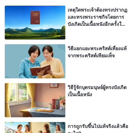
คุณก็อาจหลงผิด และต้านทานพระเจ้าได้ คุณอาจ
เหตุใดพระเจ้าต้องทรงปรากฏ
ทรยศพระเจ้า ซึ่งผลของมันคงคิดไม่ถึงเลยทีเดียว ชาว
และทรงพระราชกิจโดยการ
ศาสนายิว บอกปัดองค์พระผู้เป็นเจ้าตอนที่ทรงปรากฏ
บังเกิดเป็นเนื้อหนังอีกครั้งใน
นั่นไม่ใช่การทรยศพระยาห์เวห์พระเจ้าหรือ? แก่นแท้
ยุคสุดท้าย
แห่งการกระทำของพวกเขาคือการทรยศ เหตุนี้ ชาว
วิธีแยกแยะพระคริสต์เที่ยงแท้
อิสราเอลจึงถูกพระเจ้าสาปแช่ง อีกอย่าง เนิ่นนานก่อน
จากพระคริสต์เทียมเท็จ
ที่องค์พระเยซูเจ้าจะทรงปรากฏ ก็มีคำเผยพระวจนะที่
ว่า “
นี่แน่ะ หญิงพรหมจารีคนหนึ่งจะตั้งครรภ์ และ
คลอดบุตรชายคนหนึ่ง และเขาจะเรียกนามของท่า
นว่าอิมมานูเอล
”
แต่เมื่อเสด็จมา กลับทรง
(มัทธิว 1:23)
วิธีรู้จักบุตรมนุษย์ผู้ทรงบังเกิด
เป็นเนื้อหนัง
ถูกเรียกว่าเยซู ไม่ใช่อิมมานูเอล พวกฟาริสีแห่งศาสนา
ยิวยึดถือตัวอักษรในองค์พระคัมภีร์อย่างเคร่งครัด
เพราะพระนามใหม่ไม่ตรงตามนั้น พวกเขาจึงทำทุกวิถี
ทางเพื่อกล่าวโทษองค์พระผู้เป็นเจ้า ไม่ว่าสิ่งที่องค์พระ
การถูกรับขึ้นไปแท้จริงแล้วคือ