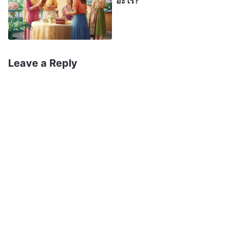
อะไร?
เยซูเจ้าทรงสอน เปี่ยมฤทธานุภาพและสิทธิอำนาจแค่
ไหน พวกเขาก็ไม่ยอมรับ ในที่สุดก็ตรึงกางเขนพระองค์
กระทำบาปอันชั่วร้าย จนถูกพระเจ้าลงโทษและสาป
แช่ง นี่เป็นบทเรียนที่ชวนฉุกคิดจริงๆ! สำหรับการ
Leave a Reply
ต้อนรับองค์พระผู้เป็นเจ้า เราควรยึดถือเพียงตัวอักษร
และพระนามพระเยซูอย่างเคร่งครัดเท่านั้นไหม? การ
ทำแบบนั้น ลงเอยด้วยการกล่าวโทษพระเจ้าได้ง่ายเกิน
ไป นี่คือ เรื่องที่ผู้เชื่อหลายคนไม่มีความรู้เชิงลึก พวก
เขาจึงยึดตัวอักษรในพระคัมภีร์ไว้มั่น พอสืบค้นหนทาง
ที่แท้จริง ก็เอาแต่พูดว่า “พระนามพระเจ้าผู้ทรงมหิทธิ
ฤทธิ์ มีรากฐานในพระคัมภีร์ไหม? ถ้าพระนามนั้นไม่อยู่
ในพระคัมภีร์ ฉันก็ยอมรับพระองค์ไม่ได้” ถ้าบอกว่าจะ
ไม่ยอมรับพระองค์ เว้นแต่จะมีพระนามอยู่ในพระ
คัมภีร์ แล้วทำไมถึงเชื่อในองค์พระเยซูเจ้า ในเมื่อ