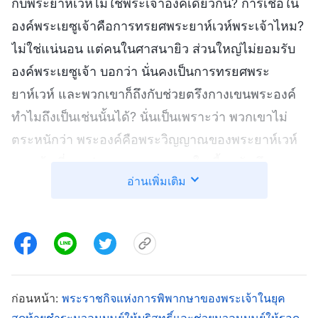
กับพระยาห์เวห์ไม่ใช่พระเจ้าองค์เดียวกัน? การเชื่อใน
องค์พระเยซูเจ้าคือการทรยศพระยาห์เวห์พระเจ้าไหม?
ไม่ใช่แน่นอน แต่คนในศาสนายิว ส่วนใหญ่ไม่ยอมรับ
องค์พระเยซูเจ้า บอกว่า นั่นคงเป็นการทรยศพระ
ยาห์เวห์ และพวกเขาก็ถึงกับช่วยตรึงกางเขนพระองค์
ทำไมถึงเป็นเช่นนั้นได้? นั่นเป็นเพราะว่า พวกเขาไม่
ตระหนักว่า พระองค์คือพระวิญญาณของพระยาห์เวห์
พระเจ้า ที่ทรงปรากฏและทรงงานในเนื้อหนัง ถึง
อ่านเพิ่มเติม
พระนามจะต่างกัน แต่ทั้งสองคือพระวิญญาณ และคือ
พระเจ้าองค์เดียวกัน ในพระคัมภีร์ มีเรื่องอัศจรรย์ถูก
บันทึกไว้ ที่ฟีลิปกล่าวกับองค์พระเยซูเจ้าว่า “องค์พระผู้
เป็นเจ้า ขอสำแดงพระบิดาให้พวกข้าพระองค์เห็น ก็
พอใจข้าพระองค์แล้ว”
พระเยซูตอบว่า “
ฟี
(ยอห์น 14:8)
ลิป เราอยู่กับท่านนานถึงขนาดนี้แล้วท่านยังไม่รู้จักเรา
ก่อนหน้า:
พระราชกิจแห่งการพิพากษาของพระเจ้าในยุค
สุดท้ายชำระมวลมนุษย์ให้บริสุทธิ์และช่วยมวลมนุษย์ให้รอด