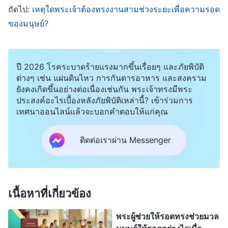
ครับ หากไตร่ตรองคำเผยพระวจนะขององค์พระเยซู
ถัดไป:
เหตุใดพระเจ้าต้องทรงงานสามช่วงระยะเพื่อความรอด
เจ้าอย่างจริงจัง เราก็จะพบหนทาง องค์พระเยซูเจ้า
ของมนุษย์?
ตรัสไว้ว่า “
เรายังมีอีกหลายสิ่งที่จะบอกกับพวกท่าน แต่
ตอนนี้ท่านยังรับไม่ไหว เมื่อพระวิญญาณแห่งความจริง
ปี 2026 โรคระบาดร้ายแรงมากขึ้นเรื่อยๆ และภัยพิบัติ
เสด็จมาแล้ว พระองค์จะนำพวกท่านไปสู่ความจริงทั้ง
ต่างๆ เช่น แผ่นดินไหว การกันดารอาหาร และสงคราม
มวล
”
“
เมื่อถึงเวลาเที่ยงคืนก็มีเสียงร้อง
(ยอห์น 16:12-13)
ยังคงเกิดขึ้นอย่างต่อเนื่องเช่นกัน พระเจ้าทรงมีพระ
ว่า ‘เจ้าบ่าวมาแล้ว จงออกมารับท่านเถิด’
”
ประสงค์อะไรเบื้องหลังภัยพิบัติเหล่านี้? เข้าร่วมการ
(มัทธิว 25:6)
เทศนาออนไลน์แล้วจะบอกคำตอบให้แก่คุณ
“
แกะของเราย่อมฟังเสียงของเรา เรารู้จักแกะเหล่านั้น
และแกะนั้นก็ตามเรา
”
“
นี่แน่ะ เรายืน
(ยอห์น 10:27)
ติดต่อเราผ่าน Messenger
เคาะอยู่ที่ประตู ถ้าใครได้ยินเสียงของเราและเปิดประตู
เราจะเข้าไปหาเขาและจะรับประทานอาหารร่วมกับ
เขา และเขาจะรับประทานอาหารร่วมกับเรา
”
(วิวรณ์
เนื้อหาที่เกี่ยวข้อง
“
ในเวลานั้นถ้าใครจะบอกท่านทั้งหลายว่า ‘นี่แน่ะ
3:20)
พระคริสต์อยู่ที่นี่’ หรือ ‘อยู่ที่โน่น’ อย่าเชื่อเลย เพราะว่า
พระผู้ช่วยให้รอดทรงช่วยมวล