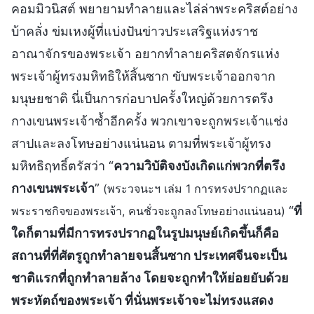
คอมมิวนิสต์ พยายามทำลายและไล่ล่าพระคริสต์อย่าง
บ้าคลั่ง ข่มเหงผู้ที่แบ่งปันข่าวประเสริฐแห่งราช
อาณาจักรของพระเจ้า อยากทำลายคริสตจักรแห่ง
พระเจ้าผู้ทรงมหิทธิให้สิ้นซาก ขับพระเจ้าออกจาก
มนุษยชาติ นี่เป็นการก่อบาปครั้งใหญ่ด้วยการตรึง
กางเขนพระเจ้าซ้ำอีกครั้ง พวกเขาจะถูกพระเจ้าแช่ง
สาปและลงโทษอย่างแน่นอน ตามที่พระเจ้าผู้ทรง
มหิทธิฤทธิ์ตรัสว่า “
ความวิบัติจงบังเกิดแก่พวกที่ตรึง
กางเขนพระเจ้า
”
(พระวจนะฯ เล่ม 1 การทรงปรากฏและ
“
ที่
พระราชกิจของพระเจ้า, คนชั่วจะถูกลงโทษอย่างแน่นอน)
ใดก็ตามที่มีการทรงปรากฏในรูปมนุษย์เกิดขึ้นก็คือ
สถานที่ที่ศัตรูถูกทำลายจนสิ้นซาก ประเทศจีนจะเป็น
ชาติแรกที่ถูกทำลายล้าง โดยจะถูกทำให้ย่อยยับด้วย
พระหัตถ์ของพระเจ้า ที่นั่นพระเจ้าจะไม่ทรงแสดง