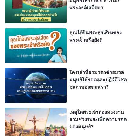
มนุษย์ให้รอดอย่างไรเมื่อ
จะมีพระคริสต์เทียมเท็จและผู้เผยพระวจนะเทียมเท็จ
พระองค์เสด็จมา
หลายคนปรากฏขึ้น แสดงหมายสำคัญและการอัศจรรย์
ที่ยิ่งใหญ่ เพื่อล่อลวงแม้พวกที่พระเจ้าทรงเลือกถ้าเป็น
ได้
”
องค์พระผู้เป็นเจ้าตรัสไว้ชัดมาก
(มัทธิว 24:23-24)
คุณได้ยินพระสุรเสียงของ
พระเจ้าหรือยัง?
เมื่อองค์พระเยซูเจ้ากลับมาในยุคสุดท้าย จะทรงดำรัส
วจนะอีกมากมาย นำมนุษย์ให้เข้าใจและเข้าสู่ความ
จริงทั้งมวล จึงทรงย้ำเตือนครั้งแล้วครั้งเล่าว่า กุญแจ
ของการต้อนรับคือการฟังเสียงพระเจ้า ถ้าได้ยินใคร
ใครเล่าที่สามารถช่วยมวล
เป็นพยานว่า “
เจ้าบ่าวมาแล้ว
” เราต้องเป็นหญิง
มนุษย์ให้รอดและปฏิวัติโชค
ชะตาของพวกเรา?
พรหมจารีมีปัญญา แสวงหาและฟังสุรเสียงพระเจ้า นั่น
เป็นทางเดียวที่จะรับเสด็จองค์พระผู้เป็นเจ้า เป็นเส้น
ทางเดียวที่จะต้อนรับการทรงกลับมา พระคริสต์มาใน
เหตุใดพระเจ้าต้องทรงงาน
ยุคสุดท้ายแล้ว จึงแน่นอนว่าพระองค์กำลังแสดงความ
สามช่วงระยะเพื่อความรอด
ของมนุษย์?
จริงเพิ่มอีกเพื่อความรอดของมวลมนุษย์ แต่พระคริสต์