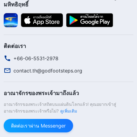
มหิทธิฤทธิ์
มหิทธิฤทธิ์กันครับ พระเจ้าผู้ทรงมหิทธิฤทธิ์ตรัสว่า
“
พระเจ้าผู้ทรงจุติเป็นมนุษย์เรียกว่าพระคริสต์ และพระ
คริสต์คือเนื้อหนังมนุษย์ที่พระวิญญาณของพระเจ้าทรง
จุติมา เนื้อหนังมนุษย์นี้ไม่เหมือนกับมนุษย์คนใดที่มีเนื้อ
ติดต่อเรา
หนัง ความแตกต่างนี้เป็นเพราะว่า พระคริสต์ไม่ได้ทรง
เป็นเลือดเนื้อ พระองค์ทรงเป็นการจุติเป็นมนุษย์ของ
+66-06-5531-2978
พระวิญญาณ พระองค์ทรงมีทั้งสภาวะความเป็นมนุษย์
contact.th@godfootsteps.org
ปกติ และเทวสภาพที่ครบบริบูรณ์ ไม่มีมนุษย์คนใด
ครอบครองเทวสภาพของพระองค์ สภาวะความเป็น
อาณาจักรของพระเจ้ามาถึงแล้ว
มนุษย์ปกติของพระองค์ช่วยในการทำกิจกรรมตาม
อาณาจักรของพระเจ้าสถิตบนแผ่นดินโลกแล้ว! คุณอยากเข้าสู่
ปกติทั้งหมดของพระองค์ในเนื้อหนัง ในขณะที่เทว
อาณาจักรของพระเจ้าหรือไม่?
ดูเพิ่มเติม
สภาพของพระองค์ปฏิบัติพระราชกิจของพระเจ้า
ติดต่อเราผ่าน Messenger
พระองค์เอง
”
(พระวจนะฯ เล่ม 1 การทรงปรากฏและพระ
ราชกิจของพระเจ้า, แก่นแท้ของพระคริสต์คือการเชื่อฟังน้ำ