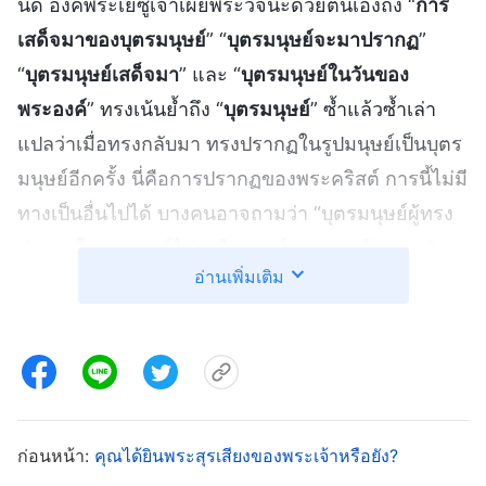
นิด องค์พระเยซูเจ้าเผยพระวจนะด้วยตนเองถึง “
การ
เสด็จมาของบุตรมนุษย์
” “
บุตรมนุษย์จะมาปรากฏ
”
“
บุตรมนุษย์เสด็จมา
” และ “
บุตรมนุษย์ในวันของ
พระองค์
” ทรงเน้นย้ำถึง “
บุตรมนุษย์
” ซ้ำแล้วซ้ำเล่า
แปลว่าเมื่อทรงกลับมา ทรงปรากฏในรูปมนุษย์เป็นบุตร
มนุษย์อีกครั้ง นี่คือการปรากฏของพระคริสต์ การนี้ไม่มี
ทางเป็นอื่นไปได้ บางคนอาจถามว่า “บุตรมนุษย์ผู้ทรง
ปรากฏในรูปมนุษย์ไม่เหมือนองค์พระเยซูเจ้าเหรอ?
อ่านเพิ่มเติม
พระองค์ต้องดูเหมือนคนปกติ มีผู้คนจากทั่วโลกที่อ้าง
ว่าตนเป็นพระคริสต์ที่ทรงกลับมา บ้างว่าคนนี้คือพระ
คริสต์ บ้างว่าคนนั้นคือพระคริสต์ แล้วคนไหนจริงแท้
และคนไหนเทียมเท็จล่ะครับ? เราจะต้อนรับพระผู้ช่วย
ให้รอดได้ยังไง?” คนส่วนใหญ่ติดขัดจุดนี้เมื่อมองค้น
เข้าไปในหนทางแท้จริง อันที่จริง นี่ไม่ใช่คำถามยาก
ก่อนหน้า:
คุณได้ยินพระสุรเสียงของพระเจ้าหรือยัง?