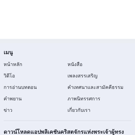
พระเจ้า ตามพระวจนะขององค์พระผู้เป็นเจ้า กลัวถูก
พระคริสต์เทียมนำให้หลง จึงไม่แสวงหาการปรากฏ
และราชกิจของพระเจ้าด้วยซ้ำ นั่นไม่ใช่การตาย
ประชดป่าช้าเหรอครับ? เสียน้อยยาก เสียมากง่าย
ยึดถือตามพระคัมภีร์อย่างมืดบอดถึงการมาบนเมฆ
กล่าวโทษและปฏิเสธงานของพระคริสต์แห่งยุคสุดท้าย
เมนู
ผลก็คือพวกเขาเสียโอกาสต้อนรับพระผู้ช่วยให้รอด
หน้าหลัก
หนังสือ
และตกสู่ความวิบัติ เป็นผลมาจากความโง่เขลาและรู้
วิดีโอ
เพลงสรรเสริญ
ไม่เท่าทันไม่ใช่หรือ? ทำให้ข้อพระคัมภีร์เหล่านี้ลุล่วง:
การอ่านบทตอน
คำเทศนาและสามัคคีธรรม
“คนโง่ตายเพราะขาดสามัญสำนึก”
(สุภาษิต 10:21)
“
ประชากรของเราถูกทำลายเพราะขาดความรู้
”
(โฮเชย
คำพยาน
ภาพนิทรรศการ
า 4:6)
ข่าว
เกี่ยวกับเรา
ส่วนเรื่องการแยกแยะพระคริสต์แท้และเทียม เรามาดู
ดาวน์โหลดแอปพลิเคชันคริสตจักรแห่งพระเจ้าผู้ทรง
รายละเอียดของเรื่องนี้จากพระวจนะของพระเจ้าผู้ทรง