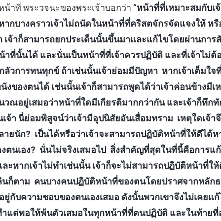
หน้าที่ พระวจนะของพระเจ้าบอกว่า “
หน้าที่ที่เหมาะสมกับเจ้
ากบางคราวเจ้าไม่ถนัดในหน้าที่ที่คริสตจักรจัดแจงให้ หรือหน้า
ำ เจ้าก็สามารถยกประเด็นนั้นขึ้นมาและแก้ไขโดยผ่านการส
าที่นั้นได้ และนั่นเป็นหน้าที่ที่เจ้าควรปฏิบัติ และที่เจ้าไม่ต
ลัวการทนทุกข์ ถ้าเช่นนั้นเจ้าย่อมมีปัญหา หากเจ้าเต็มใจที
นังของตนได้ เช่นนั้นเจ้าก็สามารถพูดได้ว่าเจ้าค่อนข้างมี
อยู่เสมอว่าหน้าที่ใดมีเกียรติมากกว่ากัน และเจ้าก็ทึกทักว
เจ้า นี่ย่อมพิสูจน์ว่าเจ้ามีอุปนิสัยอันเสื่อมทราม เหตุใดเจ้
ลายนัก? เป็นได้หรือว่าเจ้าจะสามารถปฏิบัติหน้าที่ให้ดีได้หาก
นเอง? นั่นไม่จริงเสมอไป สิ่งสำคัญที่สุดในที่นี้คือการแก้
หากเจ้าไม่ทำเช่นนั้น เจ้าก็จะไม่สามารถปฏิบัติหน้าที่ให้ดี
ิดเพลินก็ตาม คนบางคนปฏิบัติหน้าที่ของตนโดยปราศจากหลั
ขึ้นอยู่กับความชอบของตนเองเสมอ ดังนั้นพวกเขาจึงไม่เค
ำแต่พอให้พ้นตัวเสมอในทุกหน้าที่ที่ตนปฏิบัติ และในท้ายที่