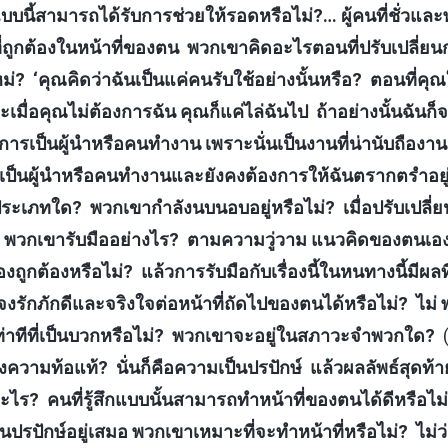
บบนี้สามารถได้รับการช่วยให้รอดหรือไม่?… ผู้คนที่ชั่วแล
ีที่ถูกต้องในหน้าที่ของตน พวกเขาคิดอะไรตอนที่ปรับเปลี่
่? ‘คุณคิดว่าฉันเป็นแค่คนรับใช้อย่างนั้นหรือ? ตอนที่คุณใ
เมื่อคุณไม่ต้องการฉัน คุณก็แค่ไล่ฉันไป ถ้าอย่างนั้นฉันก็
การเป็นผู้นำหรือคนทำงาน เพราะนั่นเป็นงานที่น่านับถืองานเด
ป็นผู้นำหรือคนทำงานและยังคงต้องการให้ฉันตรากตรำอยู่ คุ
าทีประเภทใด? พวกเขากำลังนบนอบอยู่หรือไม่? เมื่อปรับเป
ขา พวกเขารับมืออย่างไร? ตามความวู่วาม แนวคิดของตนเอง 
ถูกต้องหรือไม่? แล้วการรับมือกับเรื่องนี้ในหนทางนี้มีผล
จงรักภักดีและจริงใจต่อหน้าที่ถัดไปของตนได้หรือไม่? ไม
ท่าทีที่เป็นบวกหรือไม่? พวกเขาจะอยู่ในสภาวะจำพวกใด?
(
ความท้อแท้? นั่นก็คือความเป็นปรปักษ์ แล้วผลลัพธ์สุดท
ะไร? คนที่รู้สึกแบบนั้นสามารถทำหน้าที่ของตนได้ดีหรือไ
รปักษ์อยู่เสมอ พวกเขาเหมาะที่จะทำหน้าที่หรือไม่? ไม่ว