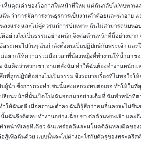
ห็นคุณค่าของโอกาสในหน้าที่ใหม่ แต่ฉันกลับไม่ทบทวนเลย ฉ
้งฉัน ว่าการจัดการงานธุรการเป็นงานต่ำต้อยและน่าอาย และ
นลงแรง และไม่คู่ควรแก่การบ่มเพาะ ฉันไม่สามารถนบนอบไ
ฏิบัติอย่างไม่เป็นธรรมอย่างหนัก จึงต่อต้านหน้าที่นี้อย่างมาก
เอ้อระเหยไปวันๆ ฉันกำลังตั้งตนเป็นปฏิปักษ์กับพระเจ้า และ
ไม่อยากให้ความร่วมมือเวลาพี่น้องหญิงที่ทำงานให้น้ำมาขอใ
อง ฉันคิดว่าพวกเขาเอาแต่สั่งฉัน ทำให้ฉันต้องทำงานหนักแ
ที่ถูกปฏิบัติอย่างไม่เป็นธรรม จึงระบายเรื่องที่ไม่พอใจให้
วกับผู้นำ ซึ่งการกระทำเช่นนั้นส่งผลกระทบต่อเธอ ทำให้ในที
เปลี่ยนหน้าที่นั้นเปิดโปงฉันออกมาอย่างเต็มที่ ฉันทำหน้าท
ทำให้ฉันดูดี เมื่อสถานะต่ำลง ฉันก็รู้สึกว่าคนอื่นคงจะไม่ชื่
ดังนั้นฉันจึงคิดลบ ทำงานอย่างเฉื่อยชา ต่อต้านพระเจ้า แล
น้าที่เลยทีเดียว ฉันแพร่อคติและมโนคติอันหลงผิดของตั
อสู้เพื่อฉันด้วย แบบนั้นจะไปต่างอะไรกับศัตรูของพระคริสต์