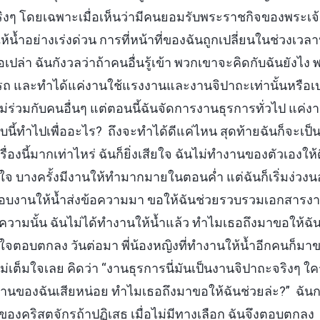
ได้จริงๆ โดยเฉพาะเมื่อเห็นว่ามีคนยอมรับพระราชกิจของพระเ
ห้น้ำอย่างเร่งด่วน การที่หน้าที่ของฉันถูกเปลี่ยนในช่วงเวลา
อเปล่า ฉันกังวลว่าถ้าคนอื่นรู้เข้า พวกเขาจะคิดกับฉันยังไง
 และทำได้แค่งานใช้แรงงานและงานจิปาถะเท่านั้นหรือเ
่อใหม่ร่วมกับคนอื่นๆ แต่ตอนนี้ฉันจัดการงานธุรการทั่วไป แค่ง
แบบนี้ทำไปเพื่ออะไร? ถึงจะทำได้ดีแค่ไหน สุดท้ายฉันก็จะเป
รื่องนี้มากเท่าไหร่ ฉันก็ยิ่งเสียใจ ฉันไม่ทำงานของตัวเองให
่ใจ บางครั้งมีงานให้ทำมากมายในตอนค่ำ แต่ฉันก็เริ่มง่วงนอ
ิดชอบงานให้น้ำส่งข้อความมา ขอให้ฉันช่วยรวบรวมเอกสารงานเ
อความนั้น ฉันไม่ได้ทำงานให้น้ำแล้ว ทำไมเธอถึงมาขอให้ฉั
จำใจตอบตกลง วันต่อมา พี่น้องหญิงที่ทำงานให้น้ำอีกคนก็มา
กไม่เต็มใจเลย คิดว่า “งานธุรการนี่มันเป็นงานจิปาถะจริงๆ ใค
่งานของฉันเสียหน่อย ทำไมเธอถึงมาขอให้ฉันช่วยล่ะ?” ฉันก
ของคริสตจักรถ้าปฏิเสธ เมื่อไม่มีทางเลือก ฉันจึงตอบตกลง