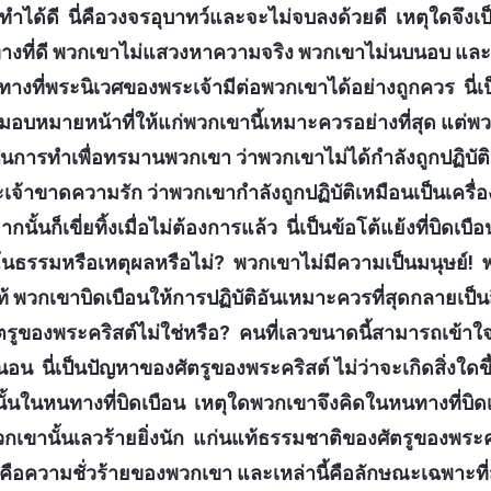
ำได้ดี นี่คือวงจรอุบาทว์และจะไม่จบลงด้วยดี เหตุใดจึงเป็น
ส้นทางที่ดี พวกเขาไม่แสวงหาความจริง พวกเขาไม่นบนอบ แ
างที่พระนิเวศของพระเจ้ามีต่อพวกเขาได้อย่างถูกควร นี่เป
มอบหมายหน้าที่ให้แก่พวกเขานี้เหมาะควรอย่างที่สุด แต่พ
่เป็นการทำเพื่อทรมานพวกเขา ว่าพวกเขาไม่ได้กำลังถูกปฏิบัต
จ้าขาดความรัก ว่าพวกเขากำลังถูกปฏิบัติเหมือนเป็นเครื่อ
กนั้นก็เขี่ยทิ้งเมื่อไม่ต้องการแล้ว นี่เป็นข้อโต้แย้งที่บิดเบื
ีมโนธรรมหรือเหตุผลหรือไม่? พวกเขาไม่มีความเป็นมนุษย์! 
ท้ พวกเขาบิดเบือนให้การปฏิบัติอันเหมาะควรที่สุดกลายเป็นสิ่
รูของพระคริสต์ไม่ใช่หรือ? คนที่เลวขนาดนี้สามารถเข้าใ
่นอน นี่เป็นปัญหาของศัตรูของพระคริสต์ ไม่ว่าจะเกิดสิ่งใด
นั้นในหนทางที่บิดเบือน เหตุใดพวกเขาจึงคิดในหนทางที่บิ
เขานั้นเลวร้ายยิ่งนัก แก่นแท้ธรรมชาติของศัตรูของพระคร
าคือความชั่วร้ายของพวกเขา และเหล่านี้คือลักษณะเฉพาะ