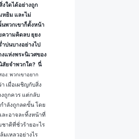
่งใดได้อย่างถูก
ุมหยิม และไม่
้นพวกเขาก็ตั้งหน้า
ยความคิดลบ ยุยง
่ำบ่นบางอย่างไป
ย่างแห่งพระนิเวศของ
ปนิสัยจำพวกใด? นี่
ิบสอง: พวกเขาอยาก
เมื่อเผชิญกับสิ่ง
งถูกควร แต่กลับ
กำลังถูกลดขั้น โดย
ละอาจละทิ้งหน้าที่
าติที่ชั่วร้ายอะไร
าล้มเหลวอย่างไร