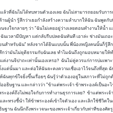
แล้วที่ฉันไม่ได้ทบทวนตัวเองเลย ฉันไม่สามารถยอมรับการเ
นผู้นำ รู้สึกว่าเธอกำลังสร้างความลำบากให้ฉัน ฉันพูดกับพี
อนจงใจกลายๆ ว่า “ฉันไม่เคยอยู่ว่างเลยตอนทำงานให้น้ำ แ
ยฉันเวลามีปัญหา แต่กลับรีบปลดฉันทันที เอาล่ะ ช่างมันเถอะ!
นสำหรับฉัน” หลังจากได้ยินแบบนั้น พี่น้องหญิงคนนั้นก็รู้สึก
รู้สึกว่ามันไม่ยุติธรรมกับฉันเลย ทำไมฉันถึงถูกมอบหมายให
งานจิปาถะเท่านั้นเองเหรอ? ฉันไม่คู่ควรแก่การบ่มเพาะหร
้งแต่นั้นมา และต่อให้ฉันจะคงความเชื่อเอาไว้จนถึงที่สุด ฉัน
ฉันทุกข์ใจยิ่งขึ้นเรื่อยๆ ฉันรู้ว่าตัวเองอยู่ในสภาวะที่ไม่ถู
่ออธิษฐาน และกล่าวว่า “ข้าแต่พระเจ้า ข้าพระองค์เป็นอะไรไป
พระองค์ถึงไม่พอใจกับการทำงานธุรการเลย? ข้าแต่พระเจ
และทรงชี้นำ ให้ข้าพระองค์เข้าใจตัวเอง และเลิกใช้ชีวิต
ธิษฐาน ฉันนึกถึงพระวจนะของพระเจ้าเกี่ยวกับท่าทีของศัตรู