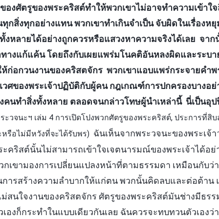
ยของศัตรูของพระคริสต์ทำให้พวกเขาไม่อาจทำความเข้าใจสิ
อนทุกสิ่งทุกอย่างแทน พวกเขาทำเกินจำเป็น จับผิดในเรื่องหย
งทั้งหลายได้อย่างถูกควรหรือแสวงหาความจริงได้เลย จากนั
หาทางแก้แค้น โดยถึงกับเผยแพร่มโนคติอันหลงผิดและระบา
ื่นให้ก่อกวนงานของคริสตจักร พวกเขาแอบแพร่กระจายคำพร
พระนิเวศของพระเจ้าปฏิบัติกับผู้คน กฎเกณฑ์การปกครองบางอ
ำบางคนทำสิ่งทั้งหลาย ตลอดจนกล่าวโทษผู้นำเหล่านี้ นี่เป็นอุ
พระวจนะฯ เล่ม 4 การเปิดโปงพวกศัตรูของพระคริสต์, ประการที่ส
ฉันเห็นจากพระวจนะของพระเจ้าว่า 
หรือไม่มีหวังที่จะได้รับพร)
ระคริสต์นั้นไม่สามารถเข้าใจเจตนารมณ์ของพระเจ้าได้อย่า
 พวกเขามองการเปลี่ยนแปลงหน้าที่ตามธรรมดา เหมือนกับว่า
นเป็นการสร้างความลำบากให้แก่ตน พวกนั้นคิดลบและต่อต้าน แ
ยไม่สนใจงานของคริสตจักร ศัตรูของพระคริสต์มันช่างมีธรรมช
่าตัวเองก็กระทำในแบบเดียวกันเลย ฉันควรจะทบทวนตัวเองว่