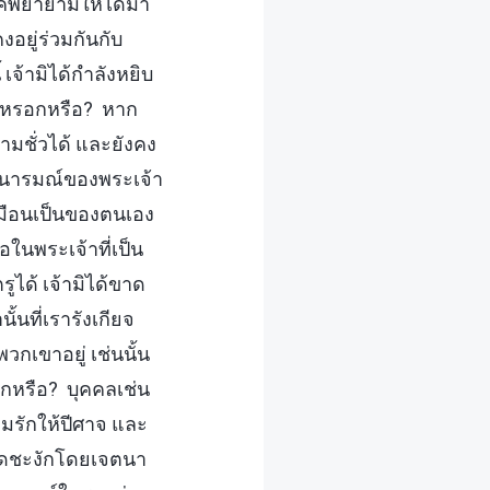
แค่พยายามให้ได้มา
อยู่ร่วมกันกับ
เจ้ามิได้กำลังหยิบ
าจหรอกหรือ? หาก
มชั่วได้ และยังคง
ตนารมณ์ของพระเจ้า
สมือนเป็นของตนเอง
่อในพระเจ้าที่เป็น
ได้ เจ้ามิได้ขาด
้นที่เรารังเกียจ
กเขาอยู่ เช่นนั้น
อกหรือ? บุคคลเช่น
ามรักให้ปีศาจ และ
ยุดชะงักโดยเจตนา