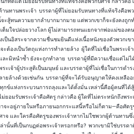
ตสำนึกที่ดีแต่ไม่ยอมรับหนทางที่แท้จริงคือพวกปีศาจ กล่าวค
้านทานพระเจ้า บรรดาผู้ที่ไม่ยอมรับหนทางที่แท้จริงคือพ
นนี้จะสู้ทนความยากลำบากมากมาย แต่พวกเขาก็จะยังคงถู
้ไม่เต็มใจปล่อยวางโลก ผู้ไม่สามารถทนแยกจากพ่อแม่ของตนได้
ป็นอิสระจากความชื่นชมยินดีแห่งเนื้อหนังของตัวพวกเขาเ
ะต้องเป็นวัตถุแห่งการทำลายล้าง ผู้ใดที่ไม่เชื่อในพระเจ้าผู
าจ และมิหนำซ้ำ ยังจะถูกทำลาย บรรดาผู้ที่มีความเชื่อแต่ไม่ไ
ในพระเจ้าผู้ประสูติเป็นมนุษย์ และบรรดาผู้ที่ไม่เชื่อในการดำ
ายล้างด้วยเช่นกัน บรรดาผู้ที่จะได้รับอนุญาตให้คงเหลืออยู่
ทุกข์แห่งกระบวนการถลุงและได้ตั้งมั่น เหล่านี้คือผู้คนที่ไ
่ไม่ยอมรับพระเจ้าคือศัตรู กล่าวคือ ผู้ใดที่ไม่ตระหนักถึงพระเจ
ขาจะอยู่ภายในหรือภายนอกกระแสนี้หรือไม่ก็ตาม—คือศัตร
ศาจ และใครคือศัตรูของพระเจ้าหากไม่ใชพวกผู้ต้านทานซึ่งไ
ล่านั้นที่เป็นกบฏต่อพระเจ้าหรอกหรือ? พวกเขามิใช่บรรดาผู้