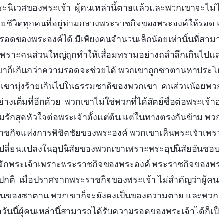
นิเวศของพระเจ้า ผู้คนเหล่านี้ตายแล้วและพวกเขาจะไม่ได
ชีวิตทุกคนที่อยู่ท่ามกลางพระราชกิจของพระองค์ให้รอด แต่
อดของพระองค์ได้ มีเพียงคนจำนวนเล็กน้อยเท่านั้นที่สา
นเพราะคนส่วนใหญ่ถูกทำให้เสื่อมทรามอย่างถลำลึกเกินไป
ขาก็เกินกว่าความรอดจะช่วยได้ พวกเขาถูกซาตานหาประ
วกเขามุ่งร้ายเกินไปในธรรมชาติของพวกเขา คนส่วนน้อยพว
งเต็มที่อีกด้วย พวกเขาไม่ใช่พวกที่ได้สัตย์ซื่อต่อพระเจ้าอย
ีความรักสุดหัวใจต่อพระเจ้าตั้งแต่ต้น แต่ในทางตรงกันข้าม
ชกิจแห่งการพิชิตชัยของพระองค์ พวกเขาเห็นพระเจ้าเพรา
เปลี่ยนแปลงในอุปนิสัยของพวกเขาเพราะพระอุปนิสัยอันช
จักพระเจ้าเพราะพระราชกิจของพระองค์ พระราชกิจของพระองค
นปกติ เมื่อปราศจากพระราชกิจของพระเจ้า ไม่สำคัญว่าผู้คนเ
ป็นของซาตาน พวกเขาก็จะยังคงเป็นของความตาย และพวก
ว่าวันนี้ผู้คนเหล่านี้สามารถได้รับความรอดของพระเจ้าได้ก็