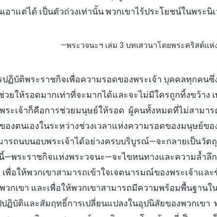
เอาแต่ได้ เป็นตัวถ่วงเท่านั้น พวกเขาไร้ประโยชน์ในพระน
—พระวจนะฯ เล่ม 3 บทเสวนาโดยพระคริสต์แห่งย
รปฏิบัติพระราชกิจเพื่อความรอดของพระเจ้า บุคคลทุกคนซึ
ช่วยให้รอดมากเท่าที่จะมากได้และจะไม่มีใครถูกทิ้งขว้าง 
ะเจ้าก็คือการช่วยมนุษย์ให้รอด ผู้คนทั้งหมดที่ไม่สามาร
สัยของตนเองในระหว่างช่วงเวลาแห่งความรอดของมนุษย์ของ
่สามารถนบนอบพระเจ้าได้อย่างครบบริบูรณ์—จะกลายเป็นวั
ี้—พระราชกิจแห่งพระวจนะ—จะไขหนทางและความล้ำลึกทั้ง
า เพื่อให้พวกเขาสามารถเข้าใจเจตนารมณ์ของพระเจ้าและข้
่อพวกเขา และเพื่อให้พวกเขาสามารถมีความพร้อมพื้นฐานใ
ฏิบัติและสัมฤทธิ์การเปลี่ยนแปลงในอุปนิสัยของพวกเขา พ