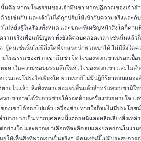
่านั้นคือ หากมโนธรรมของเจ้ามึนชา หากปฏิภาณของเจ้าส
าด้วยเช่นกัน และเจ้าไม่ได้ถูกปรับให้เข้ากับความจริงและกั
้าไม่หยั่งรู้ในเรื่องทั้งหมด และขณะที่เผชิญหน้าสิ่งใดก็ตามที่
มจริงเพื่อแก้ปัญหา ทั้งยังคิดลบตลอดเวลา เช่นนั้นแล้วก็
 ผู้คนเช่นนั้นไม่มีสิ่งใดที่จะแนะนำพวกเขาได้ ไม่มีสิ่งใดค
 มโนธรรมของพวกเขามึนชา จิตใจของพวกเขาเปรอะเปื้อน
ไม่โหยหาในความชอบธรรมลึกในหัวใจของพวกเขา และไม่สำค
ดเจนและโปร่งใสเพียงใด พวกเขาก็ไม่มีปฏิกิริยาตอบสนองสั
ายไปแล้ว สิ่งทั้งหลายย่อมจบสิ้นแล้วสำหรับพวกเขามิใช่ห
ในพวกเขาอาจได้รับการช่วยให้รอดด้วยเครื่องช่วยหายใจ แ
งเขาได้ออกไปแล้ว เครื่องช่วยหายใจก็จะไม่มีประโยชน์
บากยากเย็น หากบุคคลหนึ่งถอยหนีและหลีกเลี่ยงสิ่งเหล่าน
่อย่างใด และพวกเขาเลือกที่จะคิดลบและย่อหย่อนในงานขอ
ผยให้เห็นสิ่งที่พวกเขาเป็นจริงๆ ผู้คนเช่นนี้ไม่มีประสบก