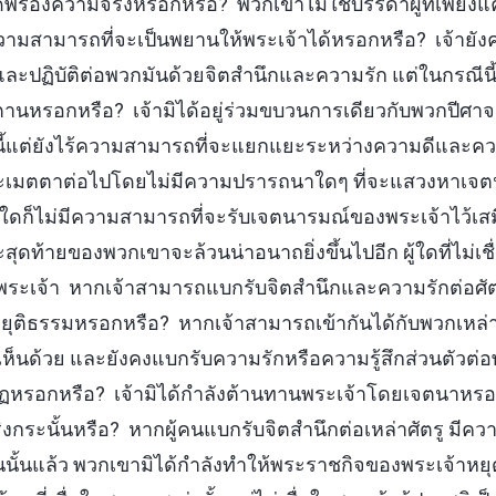
้ขาดพร่องความจริงหรอกหรือ? พวกเขาไม่ใช่บรรดาผู้ที่เพียง
วามสามารถที่จะเป็นพยานให้พระเจ้าได้หรอกหรือ? เจ้ายังคง
้ และปฏิบัติต่อพวกมันด้วยจิตสำนึกและความรัก แต่ในกรณีนี้ 
ซาตานหรอกหรือ? เจ้ามิได้อยู่ร่วมขบวนการเดียวกับพวกปีศ
ดนี้แต่ยังไร้ความสามารถที่จะแยกแยะระหว่างความดีและควา
ละเมตตาต่อไปโดยไม่มีความปรารถนาใดๆ ที่จะแสวงหาเจ
ใดก็ไม่มีความสามารถที่จะรับเจตนารมณ์ของพระเจ้าไว้เ
ระสุดท้ายของพวกเขาจะล้วนน่าอนาถยิ่งขึ้นไปอีก ผู้ใดที่ไม่เชื
งพระเจ้า หากเจ้าสามารถแบกรับจิตสำนึกและความรักต่อศัตรู
มยุติธรรมหรอกหรือ? หากเจ้าสามารถเข้ากันได้กับพวกเหล่านั
เห็นด้วย และยังคงแบกรับความรักหรือความรู้สึกส่วนตัวต่อพว
นกบฏหรอกหรือ? เจ้ามิได้กำลังต้านทานพระเจ้าโดยเจตนาหร
งกระนั้นหรือ? หากผู้คนแบกรับจิตสำนึกต่อเหล่าศัตรู มีคว
นนั้นแล้ว พวกเขามิได้กำลังทำให้พระราชกิจของพระเจ้าห