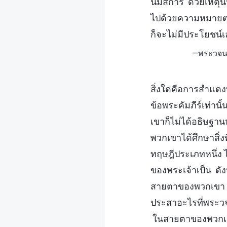
นมัสการ ด้วยเหตุนั
ไปด้วยความหมายตาม
ก็จะไม่มีประโยชน์
—พระวจนะ
สิ่งใดคือการสำแดง
ข้อพระคัมภีร์เท่า
เขาก็ไม่ได้อธิษฐา
พวกเขาได้ศึกษาสิ
ทฤษฎีประเภทหนึ่ง ไป
ของพระเจ้าเป็น ดังน
สายตาของพวกเขา เห
ประสาอะไรที่พระวจน
ในสายตาของพวกเขา 