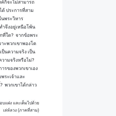
งค์ก็จะไม่สามารถ
ด้ ประการที่สาม
ในพระวิหาร
จึงอยู่เหนือโพ้น
ที่ใด? จากข้อพระ
เพราะพวกเขาพองโต
 เป็นความจริง เป็น
าความจริงหรือไม่?
นาการของพวกเขาเอง
ามพระเจ้าและ
้? พวกเขาได้กล่าว
ือบแฝง และเต็มไปด้วย
เล่ห์ลวง (ภาคที่สาม)