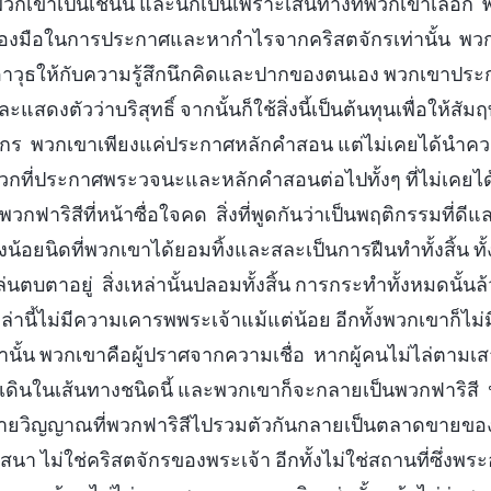
เขาเป็นเช่นนี้ และนี่ก็เป็นเพราะเส้นทางที่พวกเขาเลือ
รื่องมือในการประกาศและหากำไรจากคริสตจักรเท่านั้น พ
อาวุธให้กับความรู้สึกนึกคิดและปากของตนเอง พวกเขาปร
แสดงตัวว่าบริสุทธิ์ จากนั้นก็ใช้สิ่งนี้เป็นต้นทุนเพื่อให้สัมฤ
กร พวกเขาเพียงแค่ประกาศหลักคำสอน แต่ไม่เคยได้นำควา
นพวกที่ประกาศพระวจนะและหลักคำสอนต่อไปทั้งๆ ที่ไม่เค
อพวกฟาริสีที่หน้าซื่อใจคด สิ่งที่พูดกันว่าเป็นพฤติกรรมที่
สิ่งน้อยนิดที่พวกเขาได้ยอมทิ้งและสละเป็นการฝืนทำทั้งสิ้น ทั
่นตบตาอยู่ สิ่งเหล่านั้นปลอมทั้งสิ้น การกระทำทั้งหมดนั้น
านี้ไม่มีความเคารพพระเจ้าแม้แต่น้อย อีกทั้งพวกเขาก็ไม่มี
่านั้น พวกเขาคือผู้ปราศจากความเชื่อ หากผู้คนไม่ไล่ตามเ
ะเดินในเส้นทางชนิดนี้ และพวกเขาก็จะกลายเป็นพวกฟาริสี น
ฝ่ายวิญญาณที่พวกฟาริสีไปรวมตัวกันกลายเป็นตลาดขายข
าสนา ไม่ใช่คริสตจักรของพระเจ้า อีกทั้งไม่ใช่สถานที่ซึ่งพร