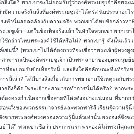
คือสิ่งใด? พวกเขาจะไม่ยอมรับรู้ว่าองค์พระเยซูเจ้าคือพระเม
่ามีความจริงในสิ่งที่องค์พระเยซูเจ้าได้ตรัส นับประสาอะไรที่จ
้ทรงทำนั้นสอดคล้องกับความจริง พวกเขาได้พบข้อกล่าวหาที่
ระเยซูเจ้า—แต่ในข้อเท็จจริงแล้ว ในหัวใจพวกเขา พวกเขาได
ขาใช้กล่าวโทษพระองค์ใช้ได้หรือไม่? พวกเขารู้ ดังนั้นแล้ว
ช่นนี้? (พวกเขาไม่ได้ต้องการที่จะเชื่อว่าพระเจ้าผู้ทรงสู
ามารถเป็นองค์พระเยซูเจ้า เป็นพระฉายาของบุตรมนุษย์ธรรม
รที่จะยอมรับข้อเท็จจริงนี้ และสิ่งใดคือลักษณะที่แท้จริ
ารนี้เล่า? ได้มีบางสิ่งเกี่ยวกับการพยายามใช้เหตุผลกับพระ
หมายถึงก็คือ “พระเจ้าจะสามารถทำการนั้นได้หรือ? หากพระเ
ก็ต้องทรงกำเนิดจากเชื้อสายที่โด่งดังอย่างแน่นอน ที่มากกว่
อนสั่งของพวกธรรมาจารย์และพวกฟาริสี เรียนรู้ความรู้นี้
หลังจากพระองค์ทรงครองความรู้นี้แล้วเท่านั้น พระองค์จึง
ษย์’ ได้” พวกเขาเชื่อว่า ประการแรก พระองค์ไม่ทรงมีคุณสมบัต