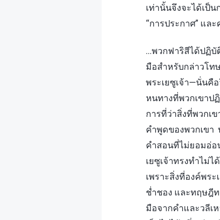
เท่านั้นจึงจะได้เป
“การประกาศ” และค
…พวกฟาริสีได้ปฏิบั
มือสำหรับกล่าวโทษผู
พระเยซูเจ้า—นั่นคื
หนทางที่พวกเขาปฏิบ
การที่ว่าสิ่งที่พว
คำพูดของพวกเขา พ
คำสอนที่ไม่ยอมอ่อนข
เยซูเจ้าทรงทำไม่ไ
เพราะสิ่งที่องค์พร
ช่ำชอง และทฤษฎีท
มือจากคำและวลีเหล่