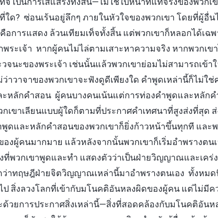
็จ เป็นการเสแสร้งทั้งสิ้น—ไม่ใช่ใบหน้าที่แท้จริงของพวกเข
ี่ใด? ซ่อนเร้นอยู่ลึกๆ ภายในหัวใจของพวกเขา โดยที่ผู้อื่นไ
คือการแสดง ล้วนเทียมเท็จทั้งสิ้น แต่พวกเขาก็หลอกได้เฉพา
พระเจ้า หากผู้คนไม่ไล่ตามเสาะหาความจริง หากพวกเขาไม
จนะของพระเจ้า เช่นนั้นแล้วพวกเขาย่อมไม่สามารถเข้าใ
ไม่ว่าวาจาของพวกเขาจะฟังดูดีเพียงใด คำพูดเหล่านี้ก็ไม่ใ
ดและหลักคำสอน ผู้คนบางคนเน้นแต่การท่องคำพูดและหลัก
วกเขาเลียนแบบผู้ใดก็ตามที่ประกาศคำเทศนาที่สูงส่งที่สุด 
นคำพูดและหลักคำสอนของพวกเขาก็ยิ่งก้าวหน้าขึ้นทุกที และพว
นของผู้คนมากมาย แล้วหลังจากนั้นพวกเขาก็เริ่มอำพรางตน
่งที่พวกเขาพูดและทำ แสดงตัวว่าเป็นฝ่ายวิญญาณและเคร่
ียกว่าทฤษฎีฝ่ายจิตวิญญาณเหล่านี้มาอำพรางตนเอง ทั้งหมดนี้
ขาไป สิ่งลวงโลกที่เข้ากับมโนคติอันหลงผิดของผู้คน แต่ไม่ม
ะด้วยการประกาศสิ่งเหล่านี้—สิ่งที่สอดคล้องกับมโนคติอั