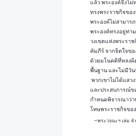
แล้ว พระองค์จึงไม
ทรงพระราชกิจของพร
พระองค์ไม่สามารถ
พระองค์ทรงอยู่ท่า
วงเขตแห่งพระราชก
คัมภีร์ จากจิตใจข
ด้วยมโนคติที่หลงผิด
พื้นฐาน และไม่มีวั
พวกเขาไม่ได้แสวง
และประสบการณ์ของพ
กำหนดพิจารณาว่าพร
โทษพระราชกิจของ
—พระวจนะฯ เล่ม 4 ก