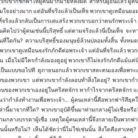
ขาก็ชักพาให้ผู้คนมากมายหลงผิด สำหรับผู้อื่นแล้ว ผู้คนเ
มใจอย่างมาก แต่อันที่จริงแล้วเป็นเท็จ พวกเขาดูเหมือนยอ
ที่จริงแล้วกลับเป็นการเสแสร้ง พวกเขาบอกว่าตนรักพระเจ้า แต
ิดไปว่าผู้คนเช่นนี้บริสุทธิ์ แต่ตามจริงแล้วนี่เป็นเท็จ จะหาบ
นที่ใดกัน? ความบริสุทธิ์ของมนุษย์ล้วนปลอมทั้งสิ้น ทั้ง
กเขาดูเหมือนจงรักภักดีต่อพระเจ้า แต่อันที่จริงแล้ว พวก
็น เมื่อไม่มีใครกำลังมองดูอยู่ พวกเขาก็ไม่จงรักภักดีแม้แต่น
็เป็นแบบขอไปที ดูภายนอกแล้ว พวกเขาสละตนเองเพื่อพระเ
ของพวกเขา แต่พวกเขากำลังลอบทำสิ่งใดอยู่? พวกเขาก
นของพวกเขาเองอยู่ในคริสตจักร หากำไรจากคริสตจักร แล
ว่ากำลังทำงานเพื่อพระเจ้า… ผู้คนเหล่านี้คือพวกฟาริสียุคใ
่านี้มาจากที่ใด? พวกเขาอุบัติขึ้นมาท่ามกลางผู้ไม่เชื่อหร
าท่ามกลางบรรดาผู้เชื่อ เหตุใดผู้คนเหล่านี้จึงกลายเป็นพวกฟ
นั้นหรือไม่? เห็นได้ชัดว่านี่ไม่ใช่เช่นนั้น สิ่งใดคือสาเหตุ