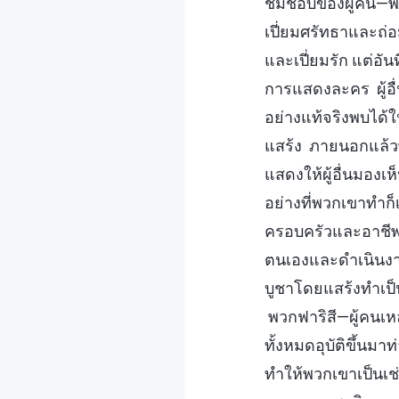
ชมชอบของผู้คน—พวกเ
เปี่ยมศรัทธาและถ่อ
และเปี่ยมรัก แต่อัน
การแสดงละคร ผู้อื่นค
อย่างแท้จริงพบได้ใ
แสร้ง ภายนอกแล้วพว
แสดงให้ผู้อื่นมองเห
อย่างที่พวกเขาทำก
ครอบครัวและอาชีพ
ตนเองและดำเนินงา
บูชาโดยแสร้งทำเป็น
พวกฟาริสี—ผู้คนเหล
ทั้งหมดอุบัติขึ้นม
ทำให้พวกเขาเป็นเช่น