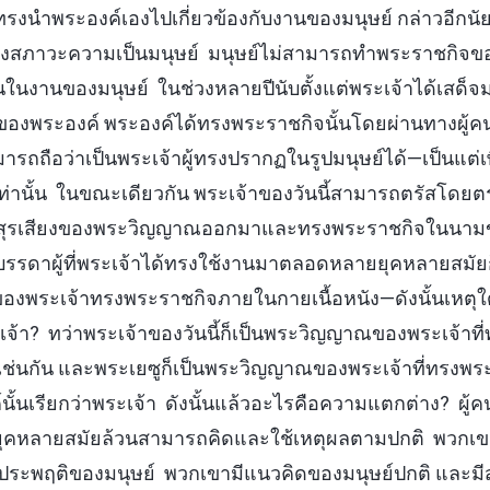
่ทรงนำพระองค์เองไปเกี่ยวข้องกับงานของมนุษย์ กล่าวอีกนัย
งสภาวะความเป็นมนุษย์ มนุษย์ไม่สามารถทำพระราชกิจขอ
นในงานของมนุษย์ ในช่วงหลายปีนับตั้งแต่พระเจ้าได้เสด็จม
ของพระองค์ พระองค์ได้ทรงพระราชกิจนั้นโดยผ่านทางผู้ค
สามารถถือว่าเป็นพระเจ้าผู้ทรงปรากฏในรูปมนุษย์ได้—เป็นแต่เพ
ท่านั้น ในขณะเดียวกัน พระเจ้าของวันนี้สามารถตรัสโด
ะสุรเสียงของพระวิญญาณออกมาและทรงพระราชกิจในนา
รรดาผู้ที่พระเจ้าได้ทรงใช้งานมาตลอดหลายยุคหลายสมัยก
องพระเจ้าทรงพระราชกิจภายในกายเนื้อหนัง—ดังนั้นเหตุใ
เจ้า? ทว่าพระเจ้าของวันนี้ก็เป็นพระวิญญาณของพระเจ้าท
เช่นกัน และพระเยซูก็เป็นพระวิญญาณของพระเจ้าที่ทรงพระ
์นั้นเรียกว่าพระเจ้า ดังนั้นแล้วอะไรคือความแตกต่าง? ผู้ค
หลายสมัยล้วนสามารถคิดและใช้เหตุผลตามปกติ พวกเขาท
ระพฤติของมนุษย์ พวกเขามีแนวคิดของมนุษย์ปกติ และมีสรร