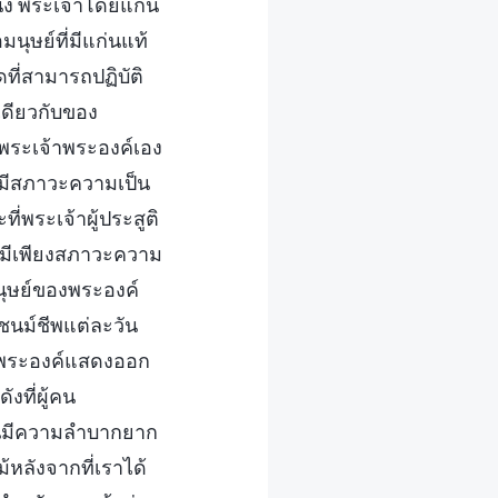
ัง พระเจ้าโดยแก่น
นุษย์ที่มีแก่นแท้
ดที่สามารถปฏิบัติ
เดียวกับของ
นพระเจ้าพระองค์เอง
ดจะมีสภาวะความเป็น
่พระเจ้าผู้ประสูติ
รงมีเพียงสภาวะความ
มนุษย์ของพระองค์
นม์ชีพแต่ละวัน
องพระองค์แสดงออก
งที่ผู้คน
ู้คนมีความลำบากยาก
ม้หลังจากที่เราได้