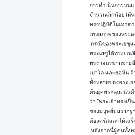
การดำเนินการบนแผ่น
จำนวนเล็กน้อยให้พ
ทรงปฏิบัติในเทวสภ
เทวสภาพของพระองค
กรณีของพระเยซูแล
พระเยซูได้ทรงยกเล
พระวจนะมากมายอีกด
เปาโล และยอห์น 
ทั้งหลายของพระเยซู
ต้นยุคพระคุณ นั่นค
ว่า “พระเจ้าทรงเป็น
ของมนุษย์บนรากฐานท
ต้องตรัสและได้เสร
หลังจากนี้ผู้คนทั