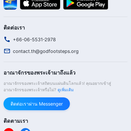
บ่อยครั้ง ในหมู่พวกเขา เหล่านี้คือเหตุผลทั้งหมดที่ถูก
ต้องและคล้อยตามมโนคติที่หลงผิดของมนุษย์อย่าง
ครบบริบูรณ์ แต่ทว่าบรรดาผู้ที่เชื่อในพระเจ้าและไล่
ติดต่อเรา
ตามเสาะหาความจริงควรมีทรรศนะเช่นไรต่อคำพูด
+66-06-5531-2978
เหล่านี้? แนวคิดเหล่านี้ถูกต้องหรือไม่?
(ไม่)
เหตุใดจึง
contact.th@godfootsteps.org
ไม่ถูกต้อง? แนวคิดเหล่านี้ควรถูกจัดว่ามีลักษณะเช่น
ไร? สิ่งเหล่านี้มีต้นกำเนิดมาจากที่ใด?
(จากซาตาน)
อาณาจักรของพระเจ้ามาถึงแล้ว
สิ่งเหล่านี้มีต้นกำเนิดมาจากซาตาน ข้อนี้ไม่ต้องสงสัย
เลย สิ่งเหล่านี้มาจากส่วนใดของซาตาน? สิ่งเหล่านี้มา
อาณาจักรของพระเจ้าสถิตบนแผ่นดินโลกแล้ว! คุณอยากเข้าสู่
อาณาจักรของพระเจ้าหรือไม่?
ดูเพิ่มเติม
จากธรรมชาติอันมุ่งร้ายของซาตาน สิ่งเหล่านี้บรรจุน้ำ
พิษ และบรรจุใบหน้าที่แท้จริงของซาตานในความมุ่ง
ติดต่อเราผ่าน Messenger
ร้ายและความอัปลักษณ์ของมันทั้งหมด สิ่งเหล่านี้บรรจุ
แก่นสารแท้จริงของธรรมชาตินั้น สิ่งใดคือธรรมชาติ
ติดตามเรา
ของมุมมอง ความคิด การแสดงออก วาทะ และแม้