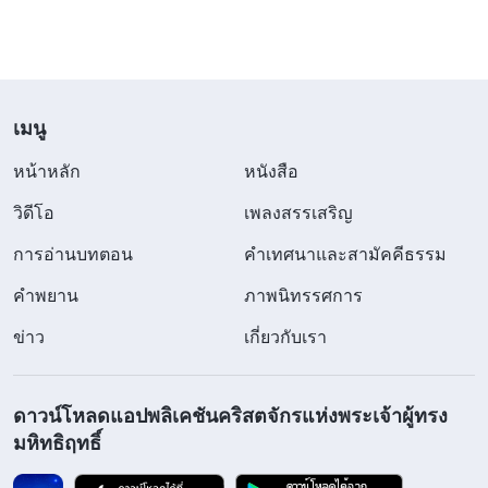
นำความอลหม่านมาสู่คริสตจักร
”
(“การระบุแยกแยะผู้นำ
“
การโจมตีและการแก้แค้นเป็นการ
เทียมเท็จ (15)”)
กระทำและการเผยให้เห็นจำพวกหนึ่งที่เกิดจาก
เมนู
ธรรมชาติอันมุ่งร้ายเยี่ยงซาตาน นี่ยังเป็นอุปนิสัยอัน
เสื่อมทรามประเภทหนึ่งอีกด้วย ผู้คนคิดเช่นนี้ว่า ‘หาก
หน้าหลัก
หนังสือ
เธอร้ายกับฉัน เช่นนั้นแล้ว ฉันก็จะไม่ยุติธรรมกับเธอ!
วิดีโอ
เพลงสรรเสริญ
หากเธอไม่ปฏิบัติต่อฉันอย่างมีศักดิ์ศรี เหตุใดฉันจึงจะ
การอ่านบทตอน
คำเทศนาและสามัคคีธรรม
ปฏิบัติต่อเธออย่างมีศักดิ์ศรี?’ นี่คือการคิดแบบไหนกัน?
คำพยาน
ภาพนิทรรศการ
มันไม่ใช่วิธีการคิดที่ผูกพยาบาทหรอกหรือ! ในทรรศนะ
ข่าว
เกี่ยวกับเรา
ของบุคคลธรรมดาคนหนึ่ง มุมมองชนิดนี้ใช้การไม่ได้
หรอกหรือ? มุมมองนี้ฟังไม่ขึ้นกระนั้นหรือ?
(ใช่)
‘ฉันจะ
ไม่เล่นงาน หากฉันไม่ถูกเล่นงาน หากฉันถูกเล่นงาน
ดาวน์โหลดแอปพลิเคชันคริสตจักรแห่งพระเจ้าผู้ทรง
มหิทธิฤทธิ์
แน่นอนว่าฉันจะเล่นงานกลับ’ และ ‘นี่ละคือรสชาติยา
ขมของเจ้าเอง’—ผู้ไม่เชื่อทั้งหลายมักจะพูดสิ่งเหล่านี้