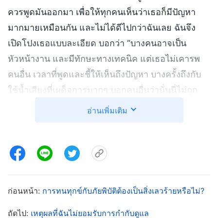
ควรพูดมันออกมา เพื่อให้ทุกคนเห็นว่าเธอก็มีปัญหา
มากมายเหมือนกัน และไม่ได้ดีไปกว่าฉันเลย ฉันจึง
เปิดโปงเธอแบบละเอียด บอกว่า “บางคนอาจเป็น
หัวหน้างาน และมีทักษะทางเทคนิค แต่เธอไม่เคารพ
คนอื่น เวลาที่พูดและชี้ให้เห็นถึงปัญหา บางครั้งถึงกับ
ใช้น้ำเสียงที่เผด็จการมากๆ บอกคนอื่นว่านั่นนี่ไม่ถูก
ต้อง ซึ่งมันทำให้พวกเขารู้สึกอึดอัดในหน้าที่ สิ่งนั้นฉุด
อ่านเพิ่มเติม
รั้งผู้คน และทำให้ชีวิตคริสตจักรหยุดชะงักทางอ้อม
เราต้องมีปัญญาแยกแยะเกี่ยวกับคนประเภทนี้” ฉันรู้สึก
เหมือนได้ระบายแล้ว แต่ก็เกิดความเงียบอยู่หลายนาที
ไม่มีใครสามัคคีธรรมเพิ่มเติม ตอนนั้น ฉันรู้สึกค่อนข้าง
ไม่สบายใจ ไม่แน่ใจว่าสามัคคีธรรมของฉันเหมาะสม
ก่อนหน้า:
การทนทุกข์กับภัยพิบัติต้องเป็นสิ่งเลวร้ายหรือไม่?
ไหม แต่แล้วก็คิดว่า ทุกอย่างที่ฉันพูดเป็นเรื่องจริง ก็ไม่
ถัดไป:
เหตุผลที่ฉันไม่ยอมรับการกำกับดูแล
ควรมีสิ่งที่ไม่เหมาะสม แล้วฉัน ก็เอามันออกไปจาก