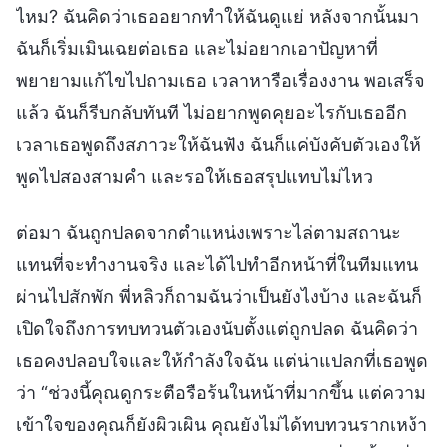
ไหม? ฉันคิดว่าเธออยากทำให้ฉันดูแย่ หลังจากนั้นมา
ฉันก็เริ่มเมินเฉยต่อเธอ และไม่อยากเอาปัญหาที่
พยายามแก้ไขไปถามเธอ เวลาหารือเรื่องงาน พอเสร็จ
แล้ว ฉันก็รีบกลับทันที ไม่อยากพูดคุยอะไรกับเธออีก
เวลาเธอพูดถึงสภาวะให้ฉันฟัง ฉันก็แค่บังคับตัวเองให้
พูดไปสองสามคำ และรอให้เธอสรุปแทบไม่ไหว
ต่อมา ฉันถูกปลดจากตำแหน่งเพราะไล่ตามสถานะ
แทนที่จะทำงานจริง และได้ไปทำอีกหน้าที่ในทีมแทน
ผ่านไปสักพัก พี่หลิวก็ถามฉันว่าเป็นยังไงบ้าง และฉันก็
เปิดใจถึงการทบทวนตัวเองนับตั้งแต่ถูกปลด ฉันคิดว่า
เธอคงปลอบใจและให้กำลังใจฉัน แต่น่าแปลกที่เธอพูด
ว่า “ช่วงนี้คุณดูกระตือรือร้นในหน้าที่มากขึ้น แต่ความ
เข้าใจของคุณก็ยังผิวเผิน คุณยังไม่ได้ทบทวนรากเหง้า