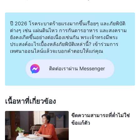
ความคิด น่าประหลาดใจที่ไม่กี่วันต่อมา ผู้นำบอกฉัน
ว่า ฉันตัดสินพี่หลิวทางอ้อม ในการชุมนุมวันนั้น นั่น
ปี 2026 โรคระบาดร้ายแรงมากขึ้นเรื่อยๆ และภัยพิบัติ
เป็นการโจมตี และกล่าวโทษเธอ มันอาจทำให้เธอเจ็บ
ต่างๆ เช่น แผ่นดินไหว การกันดารอาหาร และสงคราม
ยังคงเกิดขึ้นอย่างต่อเนื่องเช่นกัน พระเจ้าทรงมีพระ
ปวด และทำให้พี่น้องชายหญิงบางคนเข้าข้างฉัน เกิด
ประสงค์อะไรเบื้องหลังภัยพิบัติเหล่านี้? เข้าร่วมการ
อคติต่อพี่หลิว และไม่สนับสนุนงานของเธอได้ มันบ่อน
เทศนาออนไลน์แล้วจะบอกคำตอบให้แก่คุณ
ทำลาย ก่อการหยุดชะงัก ตอนที่ได้ยินการวิเคราะห์
ของผู้นำ ฉันกังวลและกลัวจริงๆ ฉันรู้ว่าพระวจนะบอก
ติดต่อเราผ่าน Messenger
ว่า การกล่าวโทษบางคนในการชุมนุมโดยไม่ตั้งใจ
เป็นการทำให้ชีวิตคริสตจักรหยุดชะงัก และนั่นคือการ
ทำชั่ว ฉันรู้ว่าธรรมชาติของการทำแบบนั้นมันร้ายแรง
เนื้อหาที่เกี่ยวข้อง
พอเราพูดคุยกันจบ ฉันก็ไปหาพระวจนะที่เกี่ยวข้องทันที
ขีดความสามารถที่ต่ำไม่ใช่
พระเจ้าผู้ทรงมหิทธิฤทธิ์ตรัสว่า “
ในคริสตจักรทุกหน
ข้อแก้ตัว
แห่ง มีปรากฏการณ์ของการกล่าวโทษ ตีตรา และ
ลงโทษผู้คนตามอำเภอใจเกิดขึ้นบ่อยครั้ง ผู้คนบางคน