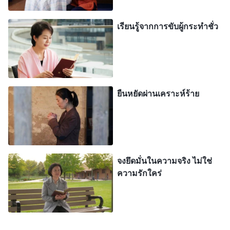
เก็บงำอคติต่อผู้อื่นไว้ และดังนั้นพวกเขาจึงเปิดโปงและ
เรียนรู้จากการขับผู้กระทำชั่ว
วิเคราะห์ผู้อื่นภายใต้ธงแห่งการสามัคคีธรรมถึงความ
จริง เจตนาและเป้าหมายของพวกเขาในการทำเช่นนี้
ย่อมผิด หากจุดประสงค์ของการสามัคคีธรรมถึงความ
จริงแท้จริงแล้วคือการเป็นพยานยืนยันให้พระเจ้า และ
ยืนหยัดผ่านเคราะห์ร้าย
ทำประโยชน์แก่ผู้อื่นอีกด้วย เจ้าก็ควรสามัคคีธรรม
เกี่ยวกับประสบการณ์ของเจ้าเอง คิดทบทวนและรู้จัก
ตนเอง และทำประโยชน์แก่ผู้อื่นด้วยการวิเคราะห์ตัว
เจ้าเอง นี่ย่อมจะมีประสิทธิผลมากกว่า และประชากรที่
พระเจ้าทรงเลือกสรรก็จะเห็นชอบ หากทำไปเพื่อจุด
จงยึดมั่นในความจริง ไม่ใช่
ความรักใคร่
ประสงค์แห่งการเปิดโปง โจมตี และดูเบาผู้อื่นเพื่อยก
ตัวเจ้าเองให้สูงขึ้น เช่นนั้นแล้ว พระเจ้าย่อมจะไม่ทรง
เห็นชอบ และพี่น้องชายหญิงของเจ้าจะไม่ได้ประโยชน์
แต่อย่างใด หากใครบางคนมีเจตนาที่จะกล่าวโทษและ