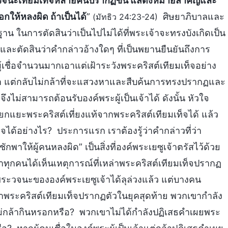
ยพระวจนะเทียมเท็จหลายคนปรากฏขึ้น แสดงหมายสำคัญและ
ือกให้หลงผิด ถ้าเป็นได้
”
ศิษยาภิบาลและ
(มัทธิว 24:23-24)
ฐาน ในการตัดสินว่าเป็นไปไม่ได้ที่พระเจ้าจะทรงบังเกิดเป็น
ะตัดสินว่าคำกล่าวอ้างใดๆ ที่เป็นพยานยืนยันถึงการ
้ผู้เชื่อจำนวนมากเอาแต่เฝ้าระวังพระคริสต์เทียมเท็จอย่าง
ป็นเจ้า แต่กลับไม่กล้าที่จะแสวงหาและสืบค้นการทรงปรากฏและ
งไม่สามารถต้อนรับองค์พระผู้เป็นเจ้าได้ ดังนั้น หัวใจ
กแยะพระคริสต์เที่ยงแท้จากพระคริสต์เทียมเท็จได้ แล้ว
ได้อย่างไร? ประการแรก เราต้องรู้ว่าคำกล่าวที่ว่า
กพาให้ผู้คนหลงผิด” เป็นสิ่งที่องค์พระเยซูเจ้าตรัสไว้ด้วย
เราทุกคนได้เห็นเหตุการณ์ที่เหล่าพระคริสต์เทียมเท็จปรากฏ
่าพระวจนะขององค์พระเยซูเจ้าได้ลุล่วงแล้ว แต่บางคน
่าพระคริสต์เทียมเท็จปรากฏตัวในยุคสุดท้าย พวกเขากำลัง
ม่กล้ากินหรอกหรือ? พวกเขาไม่ได้กำลังปฏิเสธคำเผยพระ