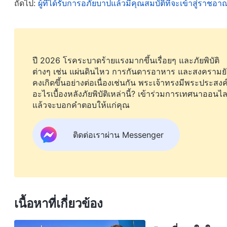
หรือแสดงหมายสำคัญและการอัศจรรย์บางอย่างเพื่อชักพาใ
ถัดไป:
ผู้ที่ได้รับการอภัยบาปแล้วมีคุณสมบัติที่จะเข้าสู่ราชอ
วิญญาณและเป็นพวกมารจะเชื่อในหมายสำคัญและการอัศจร
ให้หลงผิดไปติดตามเหล่าพระคริสต์เทียมเท็จ แต่บรรดา
ความจริงเท่านั้น และในท้ายที่สุดพวกเขาก็จะได้รับชี
ปี 2026 โรคระบาดร้ายแรงมากขึ้นเรื่อยๆ และภัยพิบัติ
ต่างๆ เช่น แผ่นดินไหว การกันดารอาหาร และสงครามยั
แล้วอะไรคือพระราชกิจที่พระคริสต์แห่งยุคสุดท้ายเสด็จ
คงเกิดขึ้นอย่างต่อเนื่องเช่นกัน พระเจ้าทรงมีพระประสงค
วิญญาณแห่งความจริงเสด็จมาแล้ว พระองค์จะนำพวกท่า
อะไรเบื้องหลังภัยพิบัติเหล่านี้? เข้าร่วมการเทศนาออนไล
แล้วจะบอกคำตอบให้แก่คุณ
เป็นมนุษย์ในยุคสุดท้ายก็เพื่อทรงพระราชกิจนี้โดยเฉพา
พระองค์ทรงพระราชกิจอะไรโดยเฉพาะ? คือพระราชกิจแ
ติดต่อเราผ่าน Messenger
ถึงเวลาแล้ว ที่การพิพากษาจะเริ่มต้นที่ครอบครัวของพร
และเห็นพระองค์ผู้ประทับบนพระที่นั่งนั้น แผ่นดินโล
ใครพบเห็นที่อยู่ของพวกมันอีกเลย ข้าพเจ้ายังเห็นบรรด
นั้น แล้วหนังสือต่างๆ ก็ถูกเปิดออก และหนังสืออีกเล่มหน
เนื้อหาที่เกี่ยวข้อง
พิพากษาตามการกระทำของเขาทั้งหลายที่เขียนไว้ในหนัง
ใหญ่สีขาวที่เผยพระวจนะไว้ในหนังสือวิวรณ์หมายถึงอะไ