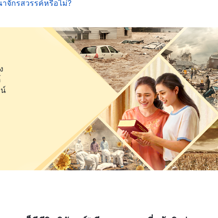
ห้ผู้คนหลงผิดเท่านั้น บรรดาผู้ที่ไม่มีความเข้าใจฝ่าย
าณาจักรสวรรค์หรือไม่?
รย์เท่านั้น ไม่ใช่ความจริง ดังนั้นพวกเขาจึงถูกชักพา
ผู้ที่เชื่อและรักความจริงจะติดตามพระคริสต์และยอมรับ
วิตและได้รับการทำให้เพียบพร้อมโดยพระเจ้า
ง
มาทำเป็นหลัก? องค์พระเยซูเจ้าตรัสไว้ว่า “
เมื่อพระ
์
นไปสู่ความจริงทั้งมวล
”
พระเจ้าทรงบังเกิด
น์
(ยอห์น 16:13)
ะ พระองค์จะทรงชี้แนะผู้คนเข้าสู่ความจริงทั้งมวล แล้ว
ห่งการพิพากษาในยุคสุดท้าย พระคัมภีร์บอกว่า “
เพราะ
ะเจ้า
”
“
แล้วข้าพเจ้าเห็นพระที่นั่งใหญ่สีขาว
(1 เปโตร 4:17)
กและฟ้าสวรรค์ก็หายไปจากพระพักตร์ของพระองค์ และไม่มี
าคนตาย ทั้งคนใหญ่โตและคนเล็กน้อยยืนอยู่หน้าพระที่นั่ง
ึ่งก็ถูกเปิดออกด้วย คือหนังสือแห่งชีวิต คนตายก็ถูก
สือเหล่านั้น
”
การพิพากษาของพระที่นั่ง
(วิวรณ์ 20:11-12)
ร? หมายถึงการที่พระเจ้าทรงบังเกิดเป็นมนุษย์เพื่อทรง