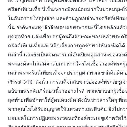
ยิ่งใหญ่เพื่อชักพาให้ผู้คนหลงผิดจริงๆ แล้วละก็ ร้อย
คริสต์เทียมเท็จ นี่เป็นเพราะมีคนน้อยมากในมวลมนุษย์ที่
ในอันตรายใหญ่หลวง และล้วนถูกเหล่าพระคริสต์เทียมเท
นั้น องค์พระเยซูเจ้าจึงทรงเผยพระวจนะนี้โดยหลักแล้วเพ
ยุคสุดท้าย และเพื่อบอกผู้คนถึงลักษณะของเหล่าพระคริ
คริสต์เทียมเท็จและหลีกเลี่ยงการถูกชักพาให้หลงผิดไ
เหล่านี้ และยังเป็นเจตนารมณ์อันเปี่ยมอุตสาหะขององค์พ
พระองค์จะไม่เสด็จกลับมา หากใครไม่เชื่อว่าองค์พระผู้
เหล่าพระคริสต์เทียมเท็จจะปรากฏตัว พวกเขาก็คิดผิด อง
ดังนั้น การเสด็จกลับมาขององค์พระเยซูเจ้าจึ
(วิวรณ์ 3:11)
อธิบายพระคัมภีร์ตอนนี้ว่าอย่างไร? พวกเขาบอกผู้เชื่
สุดท้ายเพื่อชักพาให้ผู้คนหลงผิด ดังนั้นข่าวสารใดๆ ที่ก
พวกคุณไม่ได้รับอนุญาตให้แสวงหาและสืบค้น ยิ่งไปกว่านั
แยบยลในการปฏิเสธพระวจนะที่องค์พระเยซูเจ้าตรัสไว้ว