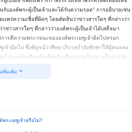
ผู้เป็นเจ้าเพียงเพราะกำลังระวังเหล่าพระคริสต์เทียมเท็จ
นรับองค์พระผู้เป็นเจ้าและได้รับความรอด” การอธิบายเช่น
ยแพร่ความเชื่อที่ผิดๆ โดยตัดสินว่าข่าวสารใดๆ ที่กล่าวว่า
ว่าข่าวสารใดๆ ที่กล่าวว่าองค์พระผู้เป็นเจ้าได้เสด็จมา
ไม่ใช่การตีความพระวจนะขององค์พระเยซูเจ้าผิดไปหรอก
้าผิดไป ซึ่งพิสูจน์ว่าศิษยาภิบาลกำลังชักพาให้ผู้คนหลง
ดไปและบิดเบือนข้อเท็จจริงเพื่อบรรลุเป้าหมายในการชัก
าลในวิธีการอธิบายบทตอนนี้ แล้วเราควรจะแยกแยะพระ
นเพิ่มเติม
่องของการต้อนรับองค์พระผู้เป็นเจ้า? มีสามสิ่งที่ผู้คนต้อง
ซูเจ้าที่ว่า “เหล่าพระคริสต์เทียมเท็จจะปรากฏตัวในยุค
ารแยกแยะพระคริสต์เที่ยงแท้จากพระคริสต์เทียมเท็จ และ
ศิษยาภิบาลอธิบายบทตอนนี้ เมื่อสามสิ่งนี้ชัดเจนสำหรับคุณ
ิสต์เทียมเท็จได้ มีเพียงพระคริสต์เท่านั้นที่ทรงสามารถ
์พระเยซูเจ้าหรือไม่?
มจริง พวกเขาสามารถบอกได้เพียงคำเผยพระวจนะเทียมเท็จ