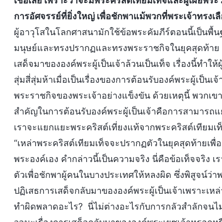
เชื่อเลย เพราะว่าจะมีพระคริสต์เทียมเท็จและผู้เผ
การอัศจรรย์ที่ยิ่งใหญ่ เพื่อชักพาแม้พวกที่พระเจ้าทรงเล
ผู้อาวุโสในโลกศาสนามักใช้ข้อพระคัมภีร์ตอนนี้เป็นพื้น
มนุษย์และทรงปรากฏและทรงพระราชกิจในยุคสุดท้าย แล
เสด็จมาขององค์พระผู้เป็นเจ้าล้วนเป็นเท็จ เรื่องนี้ทำให
สุ่มสี่สุ่มห้าเมื่อเป็นเรื่องของการต้อนรับองค์พระผู้เ
พระราชกิจของพระเจ้าอย่างแข็งขัน ด้วยเหตุนี้ พวกเขาจึ
สำคัญในการต้อนรับองค์พระผู้เป็นเจ้าคือการสามารถแย
เราจะแยกแยะพระคริสต์เที่ยงแท้จากพระคริสต์เทียมเท็จ
“เหล่าพระคริสต์เทียมเท็จจะปรากฏตัวในยุคสุดท้ายเพื่อชั
พระองค์เอง คำกล่าวนี้เป็นความจริง นี่คือข้อเท็จจริง 
ตัวเพื่อชักพาผู้คนในบางประเทศให้หลงผิด ซึ่งพิสูจน์ว
ปฏิเสธการเสด็จกลับมาขององค์พระผู้เป็นเจ้าเพราะเหล
ทำผิดพลาดอะไร? นี่ไม่ต่างอะไรกับการกลัวสำลักจนไ