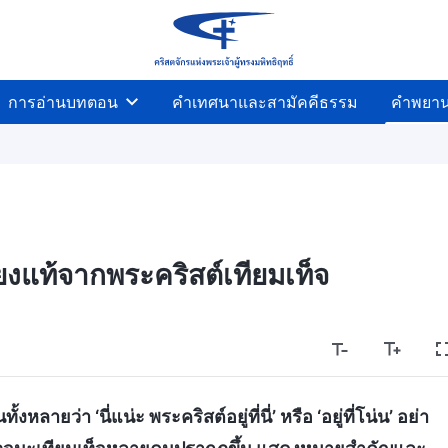
การอ่านบทตอน
คำเทศนาและสามัคคีธรรม
คำพยา
่ยงแท้จากพระคริสต์เทียมเท็จ
ลายว่า ‘นี่แน่ะ พระคริสต์อยู่ที่นี่’ หรือ ‘อยู่ที่โน่น’ อย่า