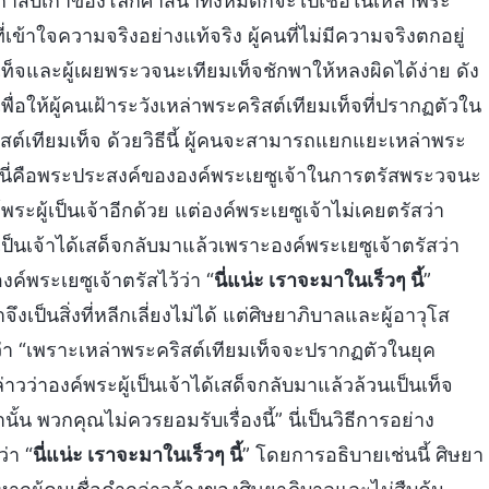
ละเก้าสิบเก้าของโลกศาสนาทั้งหมดก็จะไปเชื่อในเหล่าพระ
เข้าใจความจริงอย่างแท้จริง ผู้คนที่ไม่มีความจริงตกอยู่
็จและผู้เผยพระวจนะเทียมเท็จชักพาให้หลงผิดได้ง่าย ดัง
ื่อให้ผู้คนเฝ้าระวังเหล่าพระคริสต์เทียมเท็จที่ปรากฏตัวใน
สต์เทียมเท็จ ด้วยวิธีนี้ ผู้คนจะสามารถแยกแยะเหล่าพระ
ด้ นี่คือพระประสงค์ขององค์พระเยซูเจ้าในการตรัสพระวจนะ
ระผู้เป็นเจ้าอีกด้วย แต่องค์พระเยซูเจ้าไม่เคยตรัสว่า
เป็นเจ้าได้เสด็จกลับมาแล้วเพราะองค์พระเยซูเจ้าตรัสว่า
ค์พระเยซูเจ้าตรัสไว้ว่า “
นี่แน่ะ เราจะมาในเร็วๆ นี้
”
งเป็นสิ่งที่หลีกเลี่ยงไม่ได้ แต่ศิษยาภิบาลและผู้อาวุโส
อว่า “เพราะเหล่าพระคริสต์เทียมเท็จจะปรากฏตัวในยุค
ล่าวว่าองค์พระผู้เป็นเจ้าได้เสด็จกลับมาแล้วล้วนเป็นเท็จ
้น พวกคุณไม่ควรยอมรับเรื่องนี้” นี่เป็นวิธีการอย่าง
่า “
นี่แน่ะ เราจะมาในเร็วๆ นี้
” โดยการอธิบายเช่นนี้ ศิษยา