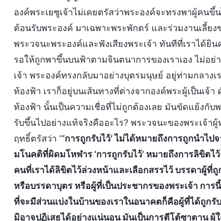
องค์พระเยซูเจ้าไม่เคยตรัสว่าพระองค์จะทรงพาผู้คนขึ้น
ต้อนรับพระองค์ มาเฉพาะพระพักตร์ และร่วมงานเลี้ยงขอ
พระวจนะพระองค์และฟังเสียงพระเจ้า ทันทีที่เราได้ยิน
รอให้ถูกพาขึ้นบนฟ้าตามจินตนาการของเราเอง ไม่อย่างน
เจ้า พระองค์ทรงกลับมาอย่างบุตรมนุษย์ อยู่ท่ามกลางเรา
ท้องฟ้า เราก็อยู่บนเส้นทางที่ต่างจากองค์พระผู้เป็นเจ้
ท้องฟ้า นั้นเป็นความเชื่อที่ไม่ถูกต้องเลย มันขัดแย้
รับขึ้นไปอย่างแท้จริงคืออะไร? พระวจนะของพระเจ้าผู้ท
ฤทธิ์ตรัสว่า “
‘การถูกรับไว้’ ไม่ได้หมายถึงการถูกนำไปจากท
มโนคติที่ผิดมโหฬาร ‘การถูกรับไว้’ หมายถึงการลิขิตไว
คนที่เราได้ลิขิตไว้ล่วงหน้าและเลือกสรรไว้ บรรดาผู้ที่ถ
หรือบรรดาบุตร หรือผู้ที่เป็นประชากรของพระเจ้า การนี้เ
ที่จะมีส่วนแบ่งในบ้านของเราในอนาคตก็คือผู้ที่ได้ถูกรับไ
มิอาจปฏิเสธได้อย่างแน่นอน มันเป็นการตีโต้ซาตาน ผู้ใดก