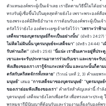
ตัวแทนองค์พระผู้เป็นเจ้าเลย เรายึดตามวิธีนี้ไม่ได้อ
ทรงรับผู้เชื่อขึ้นไปในยุคสุดท้ายยังไง เพราะพระองค์ค
ของพระองค์มีสิทธิอำนาจ การต้อนรับองค์พระผู้เป็นเจ้
ตรัสไว้ว่ายังไง องค์พระเยซูเจ้าตรัสไว้ว่า “
เพราะว่าฟ้า
เสด็จมาของบุตรมนุษย์ก็จะเป็นอย่างนั้น
”
(มัทธิว 24:27)
ไม่คิดไม่ฝันนั้น บุตรมนุษย์จะเสด็จมา
”
“
เ
(มัทธิว 24:44)
รับท่านเถิด’
”
“
นี่แน่ะ เรายืนเคาะอยู่ที่ปร
(มัทธิว 25:6)
เขาและจะรับประทานอาหารร่วมกับเขา และเขาจะรับ
ฟังเสียงของเรา เรารู้จักแกะเหล่านั้น และแกะนั้นก็ตาม
ตรัสกับคริสตจักรทั้งหลาย
”
คำเผยพระว
(วิวรณ์ บทที่ 2, 3)
มนุษย์
” เสมอ “
การเสด็จมาของบุตรมนุษย์
” “
บุตรมนุษย
ของเราย่อมฟังเสียงของเรา
” คำตรัสสำคัญเหล่านี้ กำลั
บุตรมนุษย์ เสด็จมายังโลกเพื่อตรัส เพื่อทรงเคาะประตู ใ
พรหมจารีมีปัญญาที่ต้อนรับและร่วมงานเลี้ยงกับองค์พระ