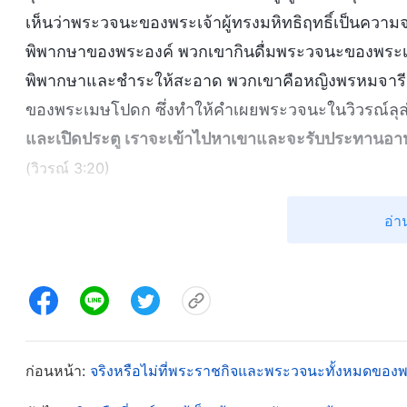
เห็นว่าพระวจนะของพระเจ้าผู้ทรงมหิทธิฤทธิ์เป็นความ
พิพากษาของพระองค์ พวกเขากินดื่มพระวจนะของพระเจ้
พิพากษาและชำระให้สะอาด พวกเขาคือหญิงพรหมจารีมี
ของพระเมษโปดก ซึ่งทำให้คำเผยพระวจนะในวิวรณ์ลุล่
และเปิดประตู เราจะเข้าไปหาเขาและจะรับประทานอา
(วิวรณ์ 3:20)
ตอนนี้ เราทุกคนชัดเจนถึงความหมายของการถูกรับขึ้นไ
อ่า
เป็นเจ้าในท้องฟ้า มันโง่เขลาและไม่เป็นความจริง ใช่ไ
ของบุตรมนุษย์
” พร่ำเตือนมนุษย์ให้ฟังพระสุรเสียงขอ
คำของมนุษย์ แทนพระวจนะของพระองค์เอง? ทำไมพวกเขาถ
ขึ้นไปในเมฆพร้อมกับคนเหล่านั้น และจะได้พบองค์พระผู
ชี้ไปที่การกระหายพระพรมากเกินไปหรอกเหรอ? ไม่ใช
ก่อนหน้า:
จริงหรือไม่ที่พระราชกิจและพระวจนะทั้งหมดของพระ
พระเจ้า ห่างไกลจากความวิบัติ ที่พวกเขาจะอาบอยู่ใ