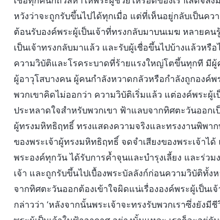
เชื่อทุกคนก็ถวิลหาให้พระผู้ช่วยให้รอดของเราเสด็จลงมา
หวังว่าจะถูกรับขึ้นไปได้ทุกเมื่อ แต่ที่เห็นอยู่กลับเป็น
ต้อนรับองค์พระผู้เป็นเจ้าที่ทรงกลับมาบนเมฆ หลายคนรู้
เป็นเจ้าทรงกลับมาแล้ว และรับผู้เชื่อขึ้นไปบ้างแล้วหรือ
ความวิบัติและโรคระบาดที่ร้ายแรงใหญ่โตขึ้นทุกที มีผ
ผู้อาวุโสบางคน ผู้คนกำลังหวาดกลัวหรือกำลังถูกองค์พระผู
พวกเขาคิดไม่ออกว่า ความวิบัติเริ่มแล้ว แต่องค์พระผู้เป
ประหลาดใจสำหรับพวกเขา ฟ้าแลบจากทิศตะวันออกเป็
ผู้ทรงมหิทธิฤทธิ์ ทรงแสดงความจริงและทรงงานพิพา
ของพระเจ้าผู้ทรงมหิทธิฤทธิ์ จดจำเสียงของพระเจ้าไ
พระองค์ทุกวัน ได้รับการค้ำจุนและบำรุงเลี้ยง และร่ว
เจ้า และถูกรับขึ้นไปเบื้องพระบัลลังก์ก่อนความวิบัติทั
จากทิศตะวันออกต้องเข้าใจผิดแน่เรื่ององค์พระผู้เป็นเ
กล่าวว่า ‘หลังจากนั้นพระเจ้าจะทรงรับพวกเราซึ่งยังมีช