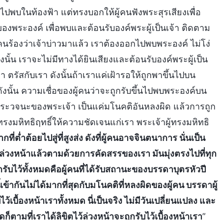
ไปพบในท้องฟ้า แต่ทรงบอกให้ผู้คนฟังพระสุรเสียงเพื่อ
งพระองค์ เพื่อพบและต้อนรับองค์พระผู้เป็นเจ้า ติดตาม
คนร้องว่าเจ้าบ่าวมาแล้ว เราต้องออกไปพบพระองค์ ไม่โง่
ั้น เราจะไม่มีทางได้ยินเสียงและต้อนรับองค์พระผู้เป็น
 ตรัสกับเรา ดังนั้นถ้าเราแค่เฝ้ารอให้ถูกพาขึ้นไปบน
า ดังนั้น ความเชื่อของผู้คนว่าจะถูกรับขึ้นไปพบพระองค์บน
งกับพระวจนะของพระเจ้า เป็นแค่มโนคติอันหลงผิด แล้วการถูก
รงมหิทธิฤทธิ์ให้ความชัดเจนแก่เรา พระเจ้าผู้ทรงมหิทธิ
ี่ต่ำต้อยไปสู่ที่สูงส่ง ดังที่ผู้คนอาจจินตนาการ นั่นเป็น
้ล่วงหน้าแล้วตามด้วยการคัดสรรของเรา มันมุ่งตรงไปที่ทุก
ูกรับไว้ทั้งหมดคือผู้คนที่ได้รับสถานะของบรรดาบุตรหัวปี
ข้ากันไม่ได้มากที่สุดกับมโนคติที่หลงผิดของผู้คน บรรดาผู้
ว้เบื้องหน้าเราทั้งหมด นี่เป็นจริง ไม่มีวันเปลี่ยนแปลง และ
็ตามที่เราได้ลิขิตไว้ล่วงหน้าจะถูกรับไว้เบื้องหน้าเรา
”