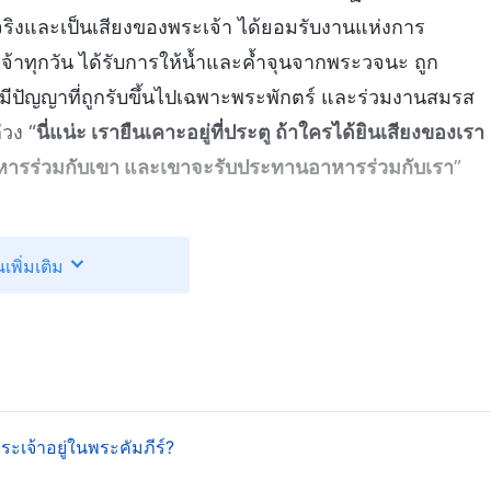
จริงและเป็นเสียงของพระเจ้า ได้ยอมรับงานแห่งการ
าทุกวัน ได้รับการให้น้ำและค้ำจุนจากพระวจนะ ถูก
ปัญญาที่ถูกรับขึ้นไปเฉพาะพระพักตร์ และร่วมงานสมรส
วง “
นี่แน่ะ เรายืนเคาะอยู่ที่ประตู ถ้าใครได้ยินเสียงของเรา
หารร่วมกับเขา และเขาจะรับประทานอาหารร่วมกับเรา
”
ปแล้วนะคะ ตอนนี้พอนึกถึงแนวคิดเรื่องการพบองค์พระผู้
นเพิ่มเติม
หมคะ? องค์พระเยซูเจ้าทรงตรัสหลายครั้งถึง “
การเสด็จมา
งพระองค์ แล้วทำไมผู้คนถึงดึงดันจะต้อนรับพระองค์ตาม
ึงยึดติดอยู่กับ คำกล่าวไร้สาระที่ว่า “ทรงรับพวกเรา
้เป็นเจ้าในฟ้าอากาศ” นี่เป็นปัญหาประเภทไหน? มันไม่ได้
่เพราะพวกเขาอยากถูกพาตรงขึ้นไปสู่ราชอาณาจักรของ
เจ้าอยู่ในพระคัมภีร์?
นพระพรหรอกเหรอ? ลองคิดดูนะคะ บรรดาคนที่ได้รับการ