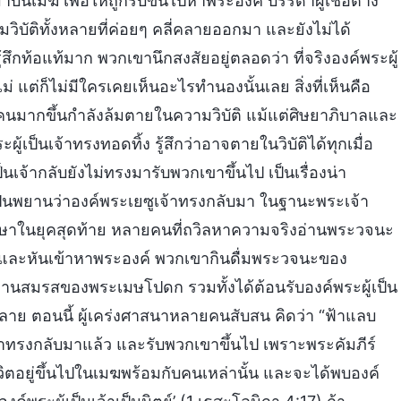
บนเมฆ เพื่อให้ถูกรับขึ้นไปหาพระองค์ บรรดาผู้เชื่อต่าง
ความวิบัติทั้งหลายที่ค่อยๆ คลี่คลายออกมา และยังไม่ได้
สึกท้อแท้มาก พวกเขานึกสงสัยอยู่ตลอดว่า ที่จริงองค์พระผู้
ไม่ แต่ก็ไม่มีใครเคยเห็นอะไรทำนองนั้นเลย สิ่งที่เห็นคือ
ู้คนมากขึ้นกำลังล้มตายในความวิบัติ แม้แต่ศิษยาภิบาลและ
้เป็นเจ้าทรงทอดทิ้ง รู้สึกว่าอาจตายในวิบัติได้ทุกเมื่อ
็นเจ้ากลับยังไม่ทรงมารับพวกเขาขึ้นไป เป็นเรื่องน่า
นพยานว่าองค์พระเยซูเจ้าทรงกลับมา ในฐานะพระเจ้า
กษาในยุคสุดท้าย หลายคนที่ถวิลหาความจริงอ่านพระวจนะ
ด้ และหันเข้าหาพระองค์ พวกเขากินดื่มพระวจนะของ
มงานสมรสของพระเมษโปดก รวมทั้งได้ต้อนรับองค์พระผู้เป็น
้งหลาย ตอนนี้ ผู้เคร่งศาสนาหลายคนสับสน คิดว่า “ฟ้าแลบ
จ้าทรงกลับมาแล้ว และรับพวกเขาขึ้นไป เพราะพระคัมภีร์
ีวิตอยู่ขึ้นไปในเมฆพร้อมกับคนเหล่านั้น และจะได้พบองค์