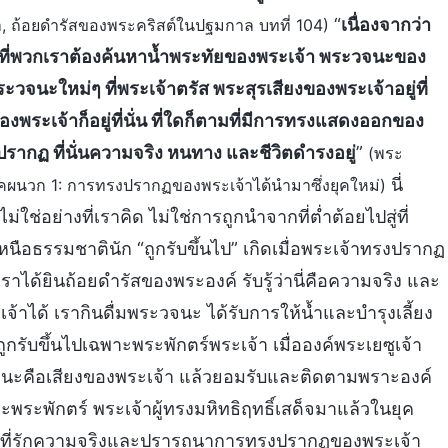
“
เนื่องจากว่า
 ถ้อยดำรัสของพระคริสต์ในปฐมกาล บทที่ 104)
ี่พวกเราต้องค้นหาน้ำพระทัยของพระเจ้า พระวจนะของ
วจนะใหม่ๆ ที่พระเจ้าตรัส พระสุรเสียงของพระเจ้าอยู่ที่
องพระเจ้าก็อยู่ที่นั่น ที่ใดก็ตามที่มีการทรงแสดงออกของ
งปรากฏ ที่นั่นความจริง หนทาง และชีวิตดำรงอยู่
”
(พระ
นี่
ผนวก 1: การทรงปรากฏของพระเจ้าได้นำมาซึ่งยุคใหม่)
ม่ใช่อย่างที่เราคิด ไม่ใช่การถูกนำจากที่ต่ำต้อยไปสู่ที่
เหนือธรรมชาตินัก “ถูกรับขึ้นไป” เกิดเมื่อพระเจ้าทรงปรากฏ
าได้ยินถ้อยดำรัสของพระองค์ รับรู้ว่านี่คือความจริง และ
าได้ เรากินดื่มพระวจนะ ได้รับการให้น้ำและบำรุงเลี้ยง
รับขึ้นไปเฉพาะพระพักตร์พระเจ้า เมื่อองค์พระเยซูเจ้า
วจนะคือเสียงของพระเจ้า แล้วยอมรับและติดตามพราะองค์
ะพระพักตร์ พระเจ้าผู้ทรงมหิทธิฤทธิ์เสด็จมาแล้วในยุค
กายที่รักความจริงและปรารถนาการทรงปรากฏของพระเจ้า