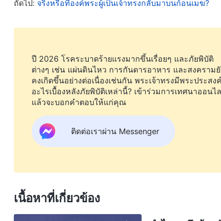
ถัดไป:
จริงหรือที่องค์พระผู้เป็นเจ้าทรงกลับมาบนก้อนเมฆ?
อภัยบาปแล้ว แต่ยังทำบาปอยู่เนืองนิตย์ จะถูกรับขึ้นไ
ไหม? เป็นความจริงที่องค์พระผู้เป็นเจ้าทรงไถ่เราจากบ
ธรรมชาติเปี่ยมบาปของตัวเอง และอดไม่ได้ที่จะทำบา
สะอาดบริสุทธิ์ พระเจ้าทรงบริสุทธิ์และชอบธรรม “
ถ้าป
ปี 2026 โรคระบาดร้ายแรงมากขึ้นเรื่อยๆ และภัยพิบัติ
ต่างๆ เช่น แผ่นดินไหว การกันดารอาหาร และสงครามยั
เจ้าเลย
”
แล้วคนที่ชุ่มด้วยความเสื่อมทรามเ
(ฮีบรู 12:14)
คงเกิดขึ้นอย่างต่อเนื่องเช่นกัน พระเจ้าทรงมีพระประสงค
หวังลมๆ แล้งๆ ไม่ใช่เหรอ? พระเจ้าผู้ทรงมหิทธิฤทธิ์ตรัส
อะไรเบื้องหลังภัยพิบัติเหล่านี้? เข้าร่วมการเทศนาออนไล
แล้วจะบอกคำตอบให้แก่คุณ
สุดท้าย แต่พระองค์จะเสด็จลงมาอย่างไรกันแน่เล่า? คนบา
เปลี่ยนแปลง หรือได้รับการทำให้มีความเพียบพร้อมโดยพ
ติดต่อเราผ่าน Messenger
สำหรับเจ้า เจ้าผู้ซึ่งยังคงเป็นตัวตนเก่าของเจ้า เป็นควา
ไม่ได้ถูกนับว่าเป็นคนบาปเพราะความรอดของพระเจ้า แต่นี่ไ
สามารถเป็นผู้เปี่ยมบริสุทธิ์ได้อย่างไรหากเจ้ายังไม่ได้ถ
เห็นแก่ตัวและใจร้าย กระนั้นเจ้าก็ยังคงปรารถนาที่จะ
เนื้อหาที่เกี่ยวข้อง
พลาดไปขั้นตอนหนึ่งในการเชื่อในพระเจ้าของเจ้าแล้ว นั่นค
เปลี่ยนแปลง เพื่อที่เจ้าจะได้เป็นที่ถูกพระทัยของพร