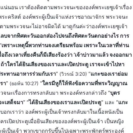
ย่างแน่นอน เราต้องติดตามพระวจนะขององค์พระเยซูเจ้าเรื่อง
ือพระคริสต์ องค์พระผู้เป็นเจ้าแห่งราชอาณาจักร พระวจนะ
าตามพระวจนะไม่อาจผิดได้ มาดูกันค่ะว่าองค์พระเยซูเจ้า
แลบจากทิศตะวันออกส่องไปจนถึงทิศตะวันตกอย่างไร การ
“
เพราะเหตุนี้พวกท่านจงเตรียมพร้อม เพราะในเวลาที่ท่าน
มื่อถึงเวลาเที่ยงคืนก็มีเสียงร้องว่า ‘เจ้าบ่าวมาแล้ว จงออกมา
ะตู ถ้าใครได้ยินเสียงของเราและเปิดประตู เราจะเข้าไปหา
ประทานอาหารร่วมกับเรา
”
“
แกะของเราย่อม
(วิวรณ์ 3:20)
เรา
”
“
ใครมีหูก็ให้ฟังข้อความที่พระวิญญาณ
(ยอห์น 10:27)
จนะเรื่องการทรงกลับมา พระองค์ทรงกล่าวถึง “
บุตร
์จะเสด็จมา
” “
ได้ยินเสียงของเราและเปิดประตู
” และ “
แกะ
งบอกเราว่า องค์พระผู้เป็นเจ้าทรงกลับมาในเนื้อหนังเป็น
ครเปิดประตูเมื่อยินเสียงขององค์พระผู้เป็นเจ้า เป็นหญิง
ผู้เป็นเจ้า พวกเขาถูกรับขึ้นไปเฉพาะพระพักตร์พระองค์