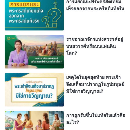
การแยกแยะพระคริสต์เทียม
นี่จะทำให้ทุกสิ่งที่องค์พระเยซูเจ้าตรัสไว้ถึงราช
เท็จออกจากพระคริสต์แท้จริง
อาณาจักรเป็นจริง คิดถึงข้าวสาลีและข้าวละมาน อวน
จับปลา หญิงพรหมจารีที่โง่และที่มีปัญญา แกะกับแพะ
ผู้รับใช้ที่ดีและที่ชั่ว พระราชกิจการพิพากษาซึ่งเริ่มที่
ราชอาณาจักรแห่งสวรรค์อยู่
พระนิเวศพระเจ้า จะแยกข้าวสาลีออกจากข้าวละมาน
บนสวรรค์หรือบนแผ่นดิน
โลก?
ผู้รับใช้ที่ดีออกจากที่ชั่ว คนที่รักในความจริงออกจาก
คนที่แค่อยากได้สิ่งชูใจ หญิงพรหมจารีมีปัญญาจะร่วม
งานสมรสของพระเมษโปดก และพระเจ้าจะทรงทำให้
เหตุใดในยุคสุดท้าย พระเจ้า
เพียบพร้อม หญิงพรหมจารีโง่ล่ะ? พวกเขาจะตกลงสู่
จึงเสด็จมาปรากฏในรูปมนุษย์
ความวิบัติ ร่ำไห้และขบเขี้ยวเคี้ยวฟัน เพราะไม่ได้ฟัง
มิใช่กายวิญญาณ?
พระสุรเสียงพระเจ้า นี่คือพระราชกิจแห่งการพิพากษา
คือจัดประเภทให้ทุกคน ให้รางวัลความดี พิพากษา
การถูกรับขึ้นไปแท้จริงแล้วคือ
ความชั่ว ทำให้คำเผยพระวจนะในวิวรณ์ลุล่วงโดย
อะไร?
สมบูรณ์ “
จงให้คนอธรรมประพฤติการอธรรมต่อไป จง