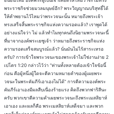
ยืนยันไหม องค์พระผู้เป็นเจ้าเคยตรัสไหมว่าจะไม่ทรง
พระราชกิจช่วยมวลมนุษย์อีก? พระวิญญาณบริสุทธิ์ได้
ให้คำพยานไว้ไหมว่าพระวจนะนั้น หมายถึงพระเจ้า
ทรงเสร็จสิ้นพระราชกิจแห่งความรอดแล้ว? เราพูดได้
อย่างแน่ใจว่า ไม่ แล้วทำไมทุกคนถึงนิยามพระวจนะนี้
ที่มาจากองค์พระเยซูเจ้า ว่าหมายถึงพระราชกิจแห่ง
ความรอดเสร็จสมบูรณ์แล้ว? นั่นมันไม่ไร้สาระเหรอ
ครับ? การเข้าใจพระวจนะของพระเจ้าไม่ใช่งานง่าย 2
เปโตร 1:20 กล่าวไว้ว่า “ท่านทั้งหลายต้องเข้าใจข้อนี้
ก่อน คือผู้หนึ่งผู้ใดจะตีความหมายคำของผู้เผยพระ
วจนะในพระคัมภีร์เอาเองไม่ได้” การตีความองค์พระ
คัมภีร์เอาเองมีผลสืบเนื่องร้ายแรง คิดถึงพวกฟาริสีนะ
ครับ พวกเขาตีความคำเผยพระวจนะถึงพระเมสสิยาห์
เอาเอง และผลก็คือ พระเมสสิยาห์เสด็จมา และพวก