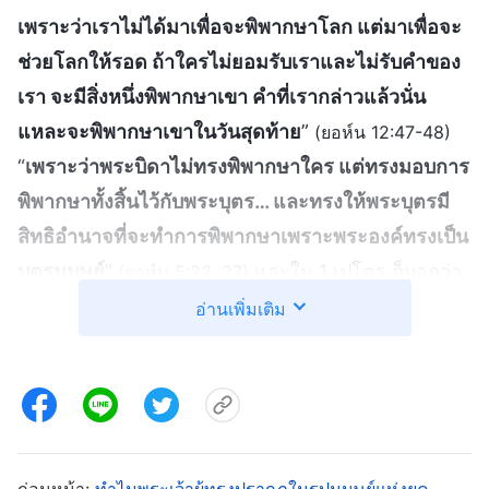
เพราะว่าเราไม่ได้มาเพื่อจะพิพากษาโลก แต่มาเพื่อจะ
ช่วยโลกให้รอด ถ้าใครไม่ยอมรับเราและไม่รับคำของ
เรา จะมีสิ่งหนึ่งพิพากษาเขา คำที่เรากล่าวแล้วนั่น
แหละจะพิพากษาเขาในวันสุดท้าย
”
(ยอห์น 12:47-48)
“
เพราะว่าพระบิดาไม่ทรงพิพากษาใคร แต่ทรงมอบการ
พิพากษาทั้งสิ้นไว้กับพระบุตร… และทรงให้พระบุตรมี
สิทธิอำนาจที่จะทำการพิพากษาเพราะพระองค์ทรงเป็น
บุตรมนุษย์
”
และใน 1 เปโตร ก็บอกว่า
(ยอห์น 5:22, 27)
“
เพราะถึงเวลาแล้ว ที่การพิพากษาจะเริ่มต้นที่
อ่านเพิ่มเติม
ครอบครัวของพระเจ้า
”
ในวิวรณ์ เราเห็น
(1 เปโตร 4:17)
ว่า “
นี่แน่ะ สิงโตแห่งเผ่ายูดาห์ ซึ่งเป็นรากเหง้าของดา
วิด ทรงมีชัยชนะแล้ว พระองค์จึงทรงสามารถเปิด
หนังสือและแกะตราทั้งเจ็ดดวงได้
”
“
ใครมี
(วิวรณ์ 5:5)
หูก็ให้ฟังข้อความที่พระวิญญาณตรัสกับคริสตจักรทั้ง
ก่อนหน้า:
ทำไมพระเจ้าผู้ทรงปรากฏในรูปมนุษย์แห่งยุค