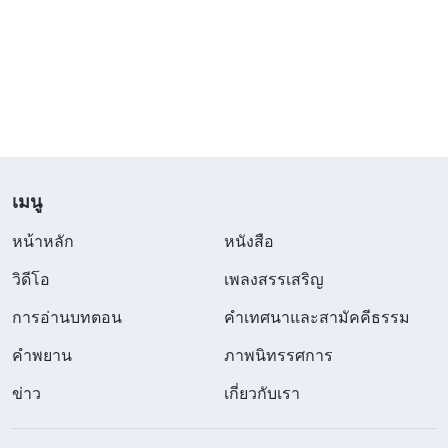
ความจริงทั้งปวงที่พระเจ้าทรงแสดงเมื่อทรงงานในยุค
สุดท้ายไหม? เราจะยังปฏิเสธว่าองค์พระผู้เป็นเจ้าได้
เสด็จกลับมาในฐานะบุตรมนุษย์ เพื่อทรงพระราช
กิจการพิพากษาของยุคสุดท้ายไหม? มหาวิบัติได้มาถึง
แล้ว และผู้นับถือศาสนาหลายคน ยังคงหลงอยู่ในความ
ฝันว่าองค์พระผู้เป็นเจ้าจะเสด็จกลับมา คิดว่าจะไม่ทรง
เมนู
ขับออก ได้เวลาตื่นกันแล้วครับ ถ้าไม่ตื่น เมื่อความวิบัติ
หน้าหลัก
หนังสือ
สิ้นสุดลงและพระเจ้าผู้ทรงมหิทธิฤทธิ์ทรงปรากฏแก่ทุก
วิดีโอ
เพลงสรรเสริญ
คน พระเจ้าจะทรงสร้างฟ้าและแผ่นดินใหม่ และทุก
คนในโลกศาสนาจะร่ำไห้และขบเขี้ยวเคี้ยวฟัน นั่นจะ
การอ่านบทตอน
คำเทศนาและสามัคคีธรรม
ทำให้คำเผยพระวจนะในวิวรณ์ลุล่วง “
นี่แน่ะ พระองค์
คำพยาน
ภาพนิทรรศการ
จะเสด็จมาพร้อมกับหมู่เมฆ และนัยน์ตาทุกดวงจะเห็น
ข่าว
เกี่ยวกับเรา
พระองค์ แม้แต่คนทั้งหลายที่แทงพระองค์ และมนุษย์
ทุกเผ่าพันธุ์ทั่วโลกจะคร่ำครวญเพราะพระองค์
”
(วิวรณ์