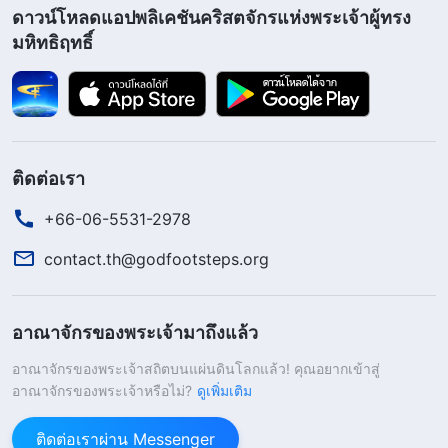
ดาวน์โหลดแอปพลิเคชันคริสตจักรแห่งพระเจ้าผู้ทรง
1:7)
มหิทธิฤทธิ์
หลายคนคงมีคำถาม ว่าองค์พระเยซูเจ้าหมายถึงอะไร
กันแน่ตอนที่ตรัสบนไม้กางเขนว่า “
สำเร็จแล้ว
” ที่จริง
แล้วมันเรียบง่ายมากครับ พระวจนะขององค์พระเยซู
เจ้าเน้นการปฏิบัติเสมอ ดังนั้นเมื่อพระองค์ตรัสเช่นนี้
ติดต่อเรา
คือกำลังตรัสถึงพระราชกิจแห่งการไถ่แน่นอน แต่ผู้คน
+66-06-5531-2978
ยืนกรานจะทำความเข้าใจ พระวจนะจากองค์พระผู้
contact.th@godfootsteps.org
เป็นเจ้าว่าเกี่ยวกับกิจแห่งการช่วยมนุษย์ให้รอด แต่นั่น
เป็นไปตามอำเภอใจครับ เพราะพระเจ้าทรงเสร็จสิ้น
อาณาจักรของพระเจ้ามาถึงแล้ว
พระราชกิจช่วยมวลมนุษย์เพียงส่วนเดียว ยังมีขั้นตอน
สำคัญที่สุดอยู่ คือพระราชกิจการพิพากษาในยุค
อาณาจักรของพระเจ้าสถิตบนแผ่นดินโลกแล้ว! คุณอยากเข้าสู่
อาณาจักรของพระเจ้าหรือไม่?
ดูเพิ่มเติม
สุดท้าย ทำไมคุณถึงยึดมั่นว่า “
สำเร็จแล้ว
” หมายถึง
พระราชกิจความรอดของพระเจ้าเสร็จสิ้นหมดแล้วล่ะ?
ติดต่อเราผ่าน Messenger