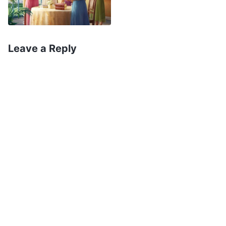
ให้คนโสมมประพฤติการโสมมต่อไป จงให้คนชอบ
ธรรมทำการชอบธรรมต่อไปและจงให้คนบริสุทธิ์เป็น
คนบริสุทธิ์ต่อไป
”
“
นี่แน่ะ เราจะมาใน
(วิวรณ์ 22:11)
Leave a Reply
เร็วๆ นี้ และจะนำบำเหน็จของเรามาด้วย เพื่อตอบแทน
ตามการกระทำของแต่ละคน
”
เมื่อเข้าใจ
(วิวรณ์ 22:12)
คำเผยพระวจนะขององค์พระเยซูเจ้าจริงๆ ก็เห็นได้ว่า
องค์พระผู้เป็นเจ้าเสด็จมาในยุคสุดท้ายเพื่อแสดงความ
จริงและทรงพระราชกิจแห่งการพิพากษา จัดประเภท
ให้ทุกคนและกำหนดบทอวสานให้ เราอ้างได้จริงเหรอ
ว่าเมื่อองค์พระเยซูเจ้าตรัสบนไม้กางเขนว่า “
สำเร็จ
แล้ว
” ทรงพูดว่าพระราชกิจช่วยมวลมนุษย์ให้รอด
สำเร็จแล้ว? เราจะมองฟ้าอย่างโง่เขลารอให้องค์พระ
เยซูเจ้าเสด็จลงมาบนเมฆ และพาเราขึ้นสู่ฟ้าเพื่อ
พบพระองค์ไหม? เราจะยังทำตัวสบายๆ กล่าวโทษ