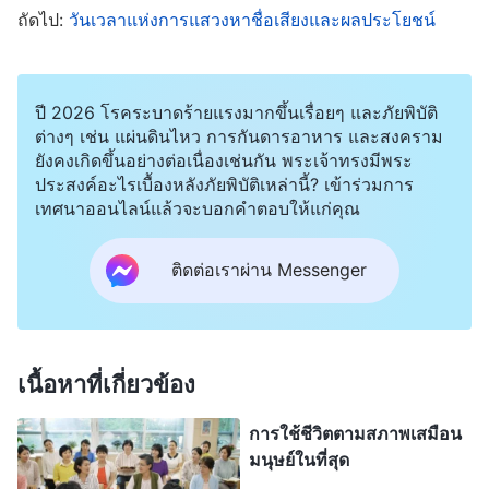
แล้วจริงๆ ฉันรู้สึกอึดอัดอย่างไม่น่าเชื่อ จนอยากหา
ถัดไป:
วันเวลาแห่งการแสวงหาชื่อเสียงและผลประโยชน์
โพรงแล้วมุดหนีเข้าไปอยู่ในนั้น ฉันทำให้ตัวเองดูโง่
ฉันแค่อยากทำให้ตัวเองดูดี แต่สุดท้ายฉันกลับดูน่า
ปี 2026 โรคระบาดร้ายแรงมากขึ้นเรื่อยๆ และภัยพิบัติ
หัวเราะ ฉันพาตัวเองขึ้นไปอยู่บนเวที และทุกคนเห็นว่า
ต่างๆ เช่น แผ่นดินไหว การกันดารอาหาร และสงคราม
ฉันล้มเหลว ในหัวใจของฉัน ฉันเริ่มตำหนิพระเจ้าที่
ยังคงเกิดขึ้นอย่างต่อเนื่องเช่นกัน พระเจ้าทรงมีพระ
ประสงค์อะไรเบื้องหลังภัยพิบัติเหล่านี้? เข้าร่วมการ
ทรงให้ความรู้แจ้งแก่น้องสาว ไม่ใช่ฉัน และฉันก็กังวล
เทศนาออนไลน์แล้วจะบอกคำตอบให้แก่คุณ
ว่าต่อจากนั้นเหล่าพี่น้องชายหญิงของเราจะมองฉัน
อย่างไร ยิ่งจิตใจของฉันเป็นแบบนี้มากเท่าไหร่ ฉันก็ยิ่ง
ติดต่อเราผ่าน Messenger
อารมณ์เสียมากเท่านั้น ฉันอยากหนีไปให้พ้นจาก
สถานการณ์นี้และไม่อยากร่วมงานกับเธออีกแล้ว ฉัน
จำได้ว่าครั้งหนึ่งในการชุมนุม พี่สาวคู่หนึ่งมีสภาพ
เนื้อหาที่เกี่ยวข้อง
จิตใจที่ไม่ค่อยดีเท่าไหร่ และหลังจากการสามัคคีธรรม
ของน้องสาวเซี่ย ก็ไม่ได้มีการพัฒนาใดๆ เกิดขึ้น ไม่
การใช้ชีวิตตามสภาพเสมือน
มนุษย์ในที่สุด
เพียงแต่ฉันไม่ช่วยเธอสามัคคีธรรมเท่านั้น แต่ฉันถึง