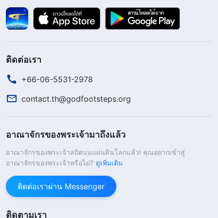
ฉันคิดย้อนกลับไปถึงตอนที่ฉันเพิ่งเริ่มทำหน้าที่นี้ ตอน
ที่ฉันประสบความสำเร็จบ้างแล้วในงานของฉัน และ
เหล่าพี่น้องชายหญิงให้ความเคารพฉัน ฉันก็รู้สึกชื่นชม
ตัวเองมากๆ และคิดว่าตัวเองมีความสามารถ พอ
ติดต่อเรา
ทำงานกับน้องสาวเซี่ย และได้เห็นว่าเธอทำได้ดีกว่าฉัน
+66-06-5531-2978
ฉันก็กลายเป็นคนขี้อิจฉา ไม่พอใจ และแข่งขันกับเธอ
อยู่ตลอดเวลา พอฉันไม่สามารถอยู่เหนือเธอได้ ฉันก็
contact.th@godfootsteps.org
กลายเป็นคนคิดลบและพร่ำบ่นคร่ำครวญ ถึงขนาด
ระบายความรู้สึกของตัวเองลงไปในหน้าที่ พอฉันเห็น
อาณาจักรของพระเจ้ามาถึงแล้ว
ว่าเธอไม่สามารถแก้ไขสภาวะของพี่สาวเหล่านั้นได้ ไม่
อาณาจักรของพระเจ้าสถิตบนแผ่นดินโลกแล้ว! คุณอยากเข้าสู่
เพียงแต่ฉันไม่ช่วยเธอสามัคคีธรรมเท่านั้น ฉันยัง
อาณาจักรของพระเจ้าหรือไม่?
ดูเพิ่มเติม
ปฏิเสธที่จะช่วยเหลือ และรู้สึกบันเทิงกับความผิดพลาด
ติดต่อเราผ่าน Messenger
ของเธออีกด้วย ฉันตั้งใจที่จะเห็นเธออับอายขายหน้า
แบบนั้นจะเรียกว่าการทำหน้าที่ของฉันได้อย่างไรกัน?
ติดตามเรา