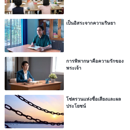
ขนาดคิดว่า “คราวนี้ทุกคนจะได้เห็นสักทีว่าเธอแก้ไข
ปัญหาไม่ได้ พวกเขาจะได้เลิกเคารพเธอในขณะที่ดูถูก
ฉันด้วย” ตลอดช่วงเวลานั้น ฉันพยายามแข่งกับน้อง
เป็นอิสระจากความริษยา
สาวเซี่ยอยู่ตลอด และสภาวะทางจิตวิญญาณของฉันก็
ดำมืดลงเรื่อยๆ ฉันไม่มีความสว่างใดเลยตอนที่
สามัคคีธรรมพระวจนะของพระเจ้าระหว่างการชุมนุม
และเมื่อฉันเห็นว่าเหล่าพี่น้องชายหญิงเผชิญความยาก
การพิพากษาคือความรักของ
พระเจ้า
ลำบากหรือมีปัญหา ฉันก็ไม่รู้ว่าจะแก้ไขอย่างไร ฉัน
เริ่มผล็อยหลับตั้งแต่หัวค่ำทุกคืน และฉันก็ต้องบังคับตัว
เองให้ทำหน้าที่ของตัวเอง ความทุกข์ของฉันเพิ่มมาก
ขึ้นเรื่อยๆ ฉันไม่สามารถทำอะไรได้นอกจากอธิษฐาน
โซ่ตรวนแห่งชื่อเสียงและผล
ต่อพระเจ้า และขอพระองค์ให้ทรงช่วยฉันให้รอด
ประโยชน์
ฉันได้อ่านพระวจนะของพระเจ้าบทตอนนี้ในการเฝ้า