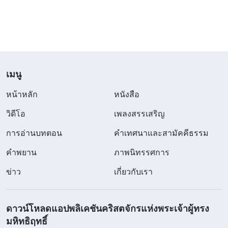
และรู้สึกดีขึ้นชั่วครู่หนึ่ง แต่จากนั้น ทันทีที่เจ้าเผชิญ
หน้ากับสถานการณ์จำพวกนี้อีกครั้ง เจ้าก็ไม่สามารถ
เอาชนะมันได้ นี่ไม่ได้เป็นการแสดงตัวของวุฒิภาวะที่
ยังเติบโตไม่เต็มวัยหรอกหรือ? การที่บุคคลหนึ่งตก
เข้าไปอยู่ในสภาวะเช่นนั้นไม่ใช่กับดักหรอกหรือ?
เมนู
เหล่านี้คือโซ่ตรวนแห่งธรรมชาติอันเสื่อมทรามของ
หน้าหลัก
หนังสือ
ซาตานที่ผูกมัดพวกมนุษย
”
(“จงมอบหัวใจอันแท้จริงของ
วิดีโอ
เพลงสรรเสริญ
เจ้าแด่พระเจ้า และเจ้าจึงจะสามารถได้มาซึ่งความจริง” ใน
พระวจนะของพระเจ้าเปิด
การอ่านบทตอน
บันทึกปาฐกถาของพระคริสต์)
คำเทศนาและสามัคคีธรรม
เผยสภาวะของฉันอย่างหมดเปลือก และตรงเข้าสู่หัวใจ
คำพยาน
ภาพนิทรรศการ
ของฉัน ฉันได้ทบทวนว่าทำไมฉันจึงใช้ชีวิตอยู่ใน
ข่าว
เกี่ยวกับเรา
หนทางที่ยากลำบากและเหน็ดเหนื่อยเช่นนี้ รากเหง้า
ของมันก็คือความปรารถนาของฉันต่อชื่อและสถานะที่
ดาวน์โหลดแอปพลิเคชันคริสตจักรแห่งพระเจ้าผู้ทรง
แรงกล้าเกินไป และอุปนิสัยของฉันที่โอหังมากเกินไป
มหิทธิฤทธิ์