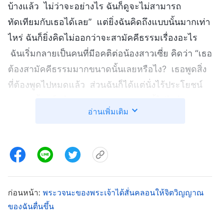
บ้างแล้ว ไม่ว่าจะอย่างไร ฉันก็ดูจะไม่สามารถ
ทัดเทียมกับเธอได้เลย” แต่ยิ่งฉันคิดถึงแบบนั้นมากเท่า
ไหร่ ฉันก็ยิ่งคิดไม่ออกว่าจะสามัคคีธรรมเรื่องอะไร
ฉันเริ่มกลายเป็นคนที่มีอคติต่อน้องสาวเซี่ย คิดว่า “เธอ
ต้องสามัคคีธรรมมากขนาดนั้นเลยหรือไง? เธอพูดสิ่ง
ที่ต้องพูดไปหมดแล้ว ส่วนฉันก็ได้แต่นั่งไร้ประโยชน์
อยู่ตรงนี้—เป็นได้แค่ของตกแต่ง แบบนี้ใช้ไม่ได้ ฉัน
อ่านเพิ่มเติม
ต้องแบ่งปันการสามัคคีธรรมเพื่อกู้คืนศักดิ์ศรีของตัว
เองบ้าง” แค่เพียงเธอหยุดเพื่อดื่มน้ำเท่านั้น ฉันก็ย้าย
เก้าอี้ไปนั่งข้างหน้า และเริ่มทำการสามัคคีธรรม ฉัน
อยากแบ่งปันบางสิ่งที่ดีจริงๆ แต่ดูเหมือนฉันจะไม่
สามารถทำตามที่ตั้งใจได้ การสามัคคีธรรมของฉัน
ก่อนหน้า:
พระวจนะของพระเจ้าได้สั่นคลอนให้จิตวิญญาณ
ปนเปกันมั่วไปหมด พอฉันเห็นว่าเหล่าพี่น้องชายหญิง
ของฉันตื่นขึ้น
มองฉันแปลกๆ ฉันก็ตระหนักได้ว่าฉันหลุดจากหัวข้อไป