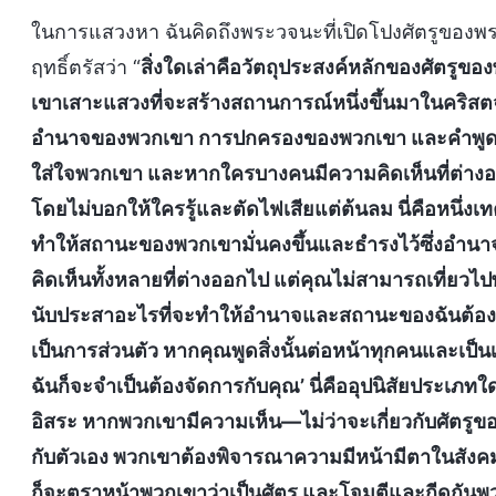
ในการแสวงหา ฉันคิดถึงพระวจนะที่เปิดโปงศัตรูของพระคร
ฤทธิ์ตรัสว่า “
สิ่งใดเล่าคือวัตถุประสงค์หลักของศัตรูขอ
เขาเสาะแสวงที่จะสร้างสถานการณ์หนึ่งขึ้นมาในคริสตจั
อำนาจของพวกเขา การปกครองของพวกเขา และคำพูดของ
ใส่ใจพวกเขา และหากใครบางคนมีความคิดเห็นที่ต่างออก
โดยไม่บอกให้ใครรู้และตัดไฟเสียแต่ต้นลม นี่คือหนึ่งเทคน
ทำให้สถานะของพวกเขามั่นคงขึ้นและธำรงไว้ซึ่งอำนาจ
คิดเห็นทั้งหลายที่ต่างออกไป แต่คุณไม่สามารถเที่ยวไปพ
นับประสาอะไรที่จะทำให้อำนาจและสถานะของฉันต้องเสี่ย
เป็นการส่วนตัว หากคุณพูดสิ่งนั้นต่อหน้าทุกคนและเป็น
ฉันก็จะจำเป็นต้องจัดการกับคุณ’ นี่คืออุปนิสัยประเภทใ
อิสระ หากพวกเขามีความเห็น—ไม่ว่าจะเกี่ยวกับศัตรูขอ
กับตัวเอง พวกเขาต้องพิจารณาความมีหน้ามีตาในสังคมข
ก็จะตราหน้าพวกเขาว่าเป็นศัตรู และโจมตีและกีดกันพว