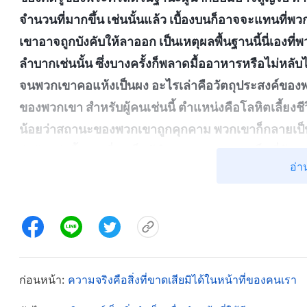
จำนวนที่มากขึ้น เช่นนั้นแล้ว เบื้องบนก็อาจจะแทนที
เขาอาจถูกบังคับให้ลาออก เป็นเหตุผลพื้นฐานนี้นี่เ
ลำบากเช่นนั้น ซึ่งบางครั้งก็พลาดมื้ออาหารหรือไม่หลับไม
จนพวกเขาคอแห้งเป็นผง อะไรเล่าคือวัตถุประสงค์ของพ
ของพวกเขา สำหรับผู้คนเช่นนี้ ตำแหน่งคือโลหิตเลี้ยงชี
น้อยว่าสถานะของพวกเขาถูกคุกคาม พวกเขาก็กลายเป็
ว่าวันพรุ่งนี้ แทนที่จะเป็นผู้นำ พวกเขาอาจจะเป็นพี่
อ่า
เหนือกว่าที่สถานะของพวกเขามอบให้หรือผลประโยชน์ที่
พวกเขาอีกต่อไป จะไม่มีใครเลยที่จะพยายามประจบปร
เขา นี่คือสิ่งที่สุดจะทนได้สำหรับพวกเขา
”
(“พวกเขาโจมตี
“
สำหรับศัตรูของพระคริสต์แล้ว คนที่เห็นต่างคนนี้เป
คุกคามสถานะและอำนาจของพวกเขา ไม่สำคัญว่าผู้นั้
ก่อนหน้า:
ความจริงคือสิ่งที่ขาดเสียมิได้ในหน้าที่ของคนเรา
ทุกทางเพื่อ ‘จัดการ’ พวกเขา หากไม่สามารถบังคับผู้คนเหล
พวกเขาเองได้ เช่นนั้นแล้ว พวกศัตรูของพระคริสต์ย