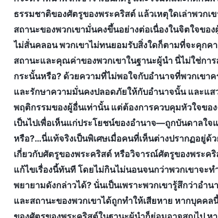
ธรรมชาติของศัตรูของพระคริสต์ แล้วเหตุใดเล่าพวกเข
สถานะของพวกเขามั่นคงขึ้นอย่างต่อเนื่องในจิตใจขอ
ไม่สั่นคลอน พวกเขาไม่ทนยอมรับสิ่งใดก็ตามที่จะคุกค
สถานะและคุณค่าของพวกเขาในฐานะผู้นำ นี่ไม่ใช่การ
กระนั้นหรือ? ด้วยความที่ไม่พอใจกับอำนาจที่พวกเขาคร
และรักษาความมั่นคงปลอดภัยให้กับอำนาจนั้น และแส
พฤติกรรมของผู้อื่นเท่านั้น แต่ต้องการควบคุมหัวใจของค
เป็นไปเพื่อเห็นแก่ประโยชน์ของอำนาจ—ถูกบันดาล
หรือ?…นี่แท้จริงเป็นพิเศษเมื่อคนที่เห็นต่างปรากฏอยู่ด้
เกี่ยวกับศัตรูของพระคริสต์ หรือวิจารณ์ศัตรูของพระคร
แก้ไขเรื่องนี้ทันที โดยไม่กินไม่นอนจนกว่าพวกเขาจะท
พยายามดังกล่าวได้? นั่นเป็นเพราะพวกเขารู้สึกว่าอำ
และสถานะของพวกเขาได้ถูกทำให้เสียหาย หากบุคคลนี้บอ
ของศัตรูของพระคริสต์ในฐานะผู้นำก็ย่อมอาจสูญไป หากข่