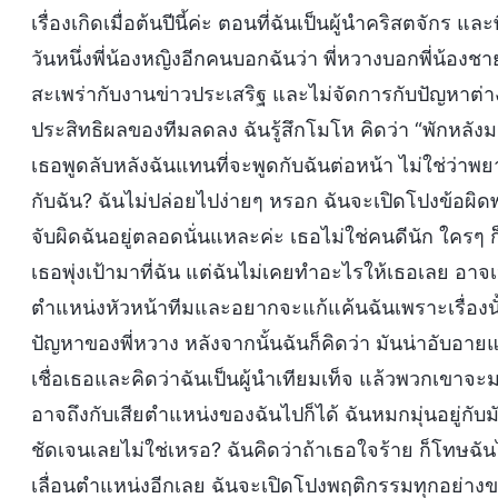
เรื่องเกิดเมื่อต้นปีนี้ค่ะ ตอนที่ฉันเป็นผู้นำคริสตจักร 
วันหนึ่งพี่น้องหญิงอีกคนบอกฉันว่า พี่หวางบอกพี่น้องชาย
สะเพร่ากับงานข่าวประเสริฐ และไม่จัดการกับปัญหาต่าง
ประสิทธิผลของทีมลดลง ฉันรู้สึกโมโห คิดว่า “พักหลังมานี
เธอพูดลับหลังฉันแทนที่จะพูดกับฉันต่อหน้า ไม่ใช่ว่า
กับฉัน? ฉันไม่ปล่อยไปง่ายๆ หรอก ฉันจะเปิดโปงข้อผิ
จับผิดฉันอยู่ตลอดนั่นแหละค่ะ เธอไม่ใช่คนดีนัก ใครๆ ก็รู
เธอพุ่งเป้ามาที่ฉัน แต่ฉันไม่เคยทำอะไรให้เธอเลย อาจเ
ตำแหน่งหัวหน้าทีมและอยากจะแก้แค้นฉันเพราะเรื่องนั้น”
ปัญหาของพี่หวาง หลังจากนั้นฉันก็คิดว่า มันน่าอับอายแ
เชื่อเธอและคิดว่าฉันเป็นผู้นำเทียมเท็จ แล้วพวกเขาจะมอ
อาจถึงกับเสียตำแหน่งของฉันไปก็ได้ ฉันหมกมุ่นอยู่กับม
ชัดเจนเลยไม่ใช่เหรอ? ฉันคิดว่าถ้าเธอใจร้าย ก็โทษฉันไม
เลื่อนตำแหน่งอีกเลย ฉันจะเปิดโปงพฤติกรรมทุกอย่างของเ