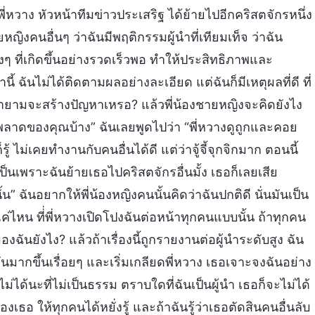
และพี่หวาง หัวหน้าทีมข่าวประเสริฐ ได้ย้ายไปอีกคริสตจักรหนึ่ง
หญิงคนอื่นๆ ว่าฉันมีพฤติกรรมผู้นำที่เทียมเท็จ ว่าฉัน
ๆ ที่เกิดขึ้นอย่างรวดเร็วพอ ทำให้ประสิทธิภาพและ
้ ฉันไม่ได้ติดตามผลอย่างละเอียด แต่ฉันก็มีเหตุผลที่ดี ที่
พยายามจะสร้างปัญหาเหรอ? แล้วพี่น้องชายหญิงจะคิดยังไง
ดพลาดของคุณบ้าง” ฉันเลยพูดไปว่า “พี่หวางดูถูกและคอย
้ ไม่เคยทำงานกับคนอื่นได้ดี แต่ว่าจู้จี้จุกจิกมาก ตอนนี้
ป็นเพราะฉันย้ายเธอไปคริสตจักรอื่นมั้ง เธอก็เลยเสีย
 ฉันอยากให้พี่น้องหญิงคนนั้นคิดว่าฉันปกติดี นั่นมันเป็น
ค่ไหน ที่่พี่หวางเปิดโปงฉันต่อหน้าทุกคนแบบนั้น ถ้าทุกคน
งฉันยังไง? แล้วถ้าเรื่องนี้ถูกรายงานต่อผู้นำระดับสูง ฉัน
ันมากขึ้นเรื่อยๆ และเริ่มเกลียดพี่หวาง เธอเจาะจงฉันอย่าง
่ได้นะที่ไม่เป็นธรรม ตราบใดที่ฉันเป็นผู้นำ เธอก็จะไม่ได้
ธอ ให้ทุกคนได้หยั่งรู้ และถ้าฉันรู้ว่าเธอตัดสินคนอื่นลับ