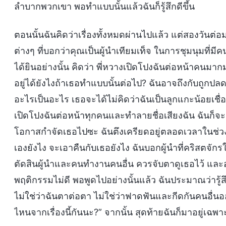
ลำบากพวกเขา พอทำแบบนั้นแล้วฉันก็รู้สึกดีขึ้น
ตอนนั้นฉันคิดว่าเรื่องทั้งหมดผ่านไปแล้ว แต่สองวันต่อ
ต่างๆ ที่บอกว่าคุณเป็นผู้นำเทียมเท็จ ในการชุมนุมที่ม
ได้ยินอย่างนั้น คิดว่า พี่หวางเปิดโปงฉันต่อหน้าคนมา
อยู่ได้ยังไงถ้าเธอทำแบบนั้นต่อไป? ฉันอาจถึงกับถูกปลด
อะไรเป็นอะไร เธอจะได้ไม่คิดว่าฉันเป็นลูกแกะน้อยเชื่
เปิดโปงฉันต่อหน้าทุกคนและทำลายชื่อเสียงฉัน ฉันก็
โอกาสกำจัดเธอไปซะ ฉันตึงเครียดอยู่ตลอดเวลาในช่วงส
เองยังไง จะเอาคืนกับเธอยังไง ฉันบอกผู้นำที่คริสตจัก
ตัดสินผู้นำและคนทำงานคนอื่น ควรจับตาดูเธอไว้ และอย่
พฤติกรรมไม่ดี พอพูดไปอย่างนั้นแล้ว ฉันประมาณว่ารู้ส
ไม่ใช่ว่าฉันตาต่อตา ไม่ใช่ว่าฟาดฟันและกีดกันคนอื่
ไหนจากเรื่องนี้กันนะ?” จากนั้น สุดท้ายฉันก็มาอยู่เ