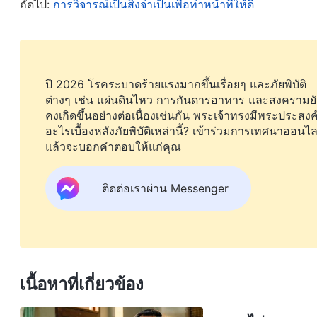
ถัดไป:
การวิจารณ์เป็นสิ่งจำเป็นเพื่อทำหน้าที่ให้ดี
แล้ว พวกศัตรูของพระคริสต์ก็จะสัมฤทธิ์เป้าหมายของ
หนึ่งในเทคนิคที่พวกศัตรูของพระคริสต์ใช้จนติดเป็นน
กีดกันคนที่เห็นต่าง
”
(“พวกเขาโจมตีและกีดกันคนที่เห็นต่าง
ปี 2026 โรคระบาดร้ายแรงมากขึ้นเรื่อยๆ และภัยพิบัติ
รมณ์จริงๆ ทำให้ฉันกลัว ฉันไม่ได้รู้เลยว่าฉันสามาร
ต่างๆ เช่น แผ่นดินไหว การกันดารอาหาร และสงครามยั
และฉันทำชั่วอย่างศัตรูพระคริสต์ พอได้ยินว่าพี่หวางบอกค
คงเกิดขึ้นอย่างต่อเนื่องเช่นกัน พระเจ้าทรงมีพระประสงค
อะไรเบื้องหลังภัยพิบัติเหล่านี้? เข้าร่วมการเทศนาออนไล
ยอมรับมันจากพระเจ้าหรือไตร่ตรองตนเอง ฉันไม่ได้คิดว่
แล้วจะบอกคำตอบให้แก่คุณ
และตัดสินฉันลับหลัง ทำร้ายความภาคภูมิใจของฉัน ฉัน
อยากจะฟาดฟันเธอ จากนั้นพอฉันได้รู้ว่าเธอเปิดโปงฉันที
ติดต่อเราผ่าน Messenger
ฉันอยากกอบกู้ความภาคภูมิใจและตำแหน่ง ก็เลยเอาการ
คิดว่าเธอไม่มีสภาวะความเป็นมนุษย์ที่ดี และบอกปัดเธ
ปัจจุบันของเธอ เพื่อให้เธอถูกไล่ออก ฉันตระหนักดีว่าเ
ว่าเธอเหมาะสมที่จะทำหน้าที่ในคริสตจักรต่อไป ฉันยังร
เนื้อหาที่เกี่ยวข้อง
หน้าตาและสถานะของฉัน ฉันก็เลยเริ่มเห็นเธอเป็นผู้คั
ที่จะแก้แค้นให้ได้ ฉันได้เห็นว่าฉันมีธรรมชาติที่ชั่วร้า