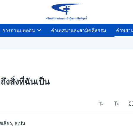
การอ่านบทตอน
คำเทศนาและสามัคคีธรรม
คำพยา
ึงสิ่งที่ฉันเป็น
เสี่ยว, สเปน