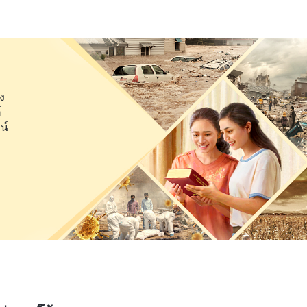
พวกเขาในการมีอำนาจเด็ดขาด และอยู่เหนือกฎเกณฑ์ นี่คือ
ิสัยเพื่อธำรงไว้ซึ่งสถานะของพวกเขา—พวกเขาโจมตีและ
พระวจนะสะเทือนอา
” ใน การเปิดโปงศัตรูของพระคริสต์)
ถฟาดฟันและกีดกันใครสักคนได้เพื่อชื่อและสถานะของฉัน
ง
นอื่นๆ ว่าฉันไม่ได้ทำงานที่สัมพันธ์กับชีวิตจริง ฉันก็ไม่
์
น์
ามันเป็นความจริงหรือไม่ คิดแค่ว่าเธอพุ่งเป้าเจาะจงฉัน
ก็เลยเริ่มไม่ชอบเธอและแบกความคับข้องใจไว้ ถึงกับ
่การชุมนุมที่มีคนมากขึ้น ฉันยิ่งเกลียดเธอมากกว่าเดิม
ฝ่าฝืนในอดีตของเธอมาทำให้เป็นเรื่องใหญ่ ให้คนอื่นๆ
อ ฉันถึงกับรวบรวมสิ่งต่างๆ ที่เธอเคยทำและนำไปบอกผู้นำ
ธอมีพรสวรรค์และจุดแข็ง และทำหน้าที่ของเธอเองได้ดี รู้
ู้ด้วยว่าพี่หวางเปิดเผยปัญหาจริงๆ ของฉัน แต่มันกระทบกับ
ดค้าน ศัตรู และเป็นภัยคุกคามต่ออำนาจของฉัน ฉันต้องการ
ยจริงๆ! แล้วฉันก็คิดถึงศัตรูของพระคริสต์ที่ถูกขับไล่ไปจาก