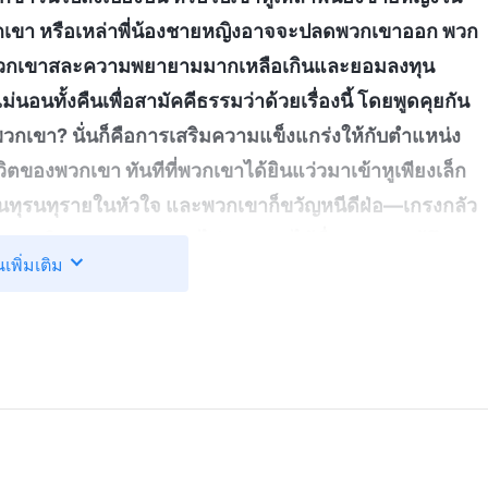
่พวกเขา หรือเหล่าพี่น้องชายหญิงอาจจะปลดพวกเขาออก พวก
องที่พวกเขาสละความพยายามมากเหลือเกินและยอมลงทุน
่นอนทั้งคืนเพื่อสามัคคีธรรมว่าด้วยเรื่องนี้ โดยพูดคุยกัน
วกเขา? นั่นก็คือการเสริมความแข็งแกร่งให้กับตำแหน่ง
วิตของพวกเขา ทันทีที่พวกเขาได้ยินแว่วมาเข้าหูเพียงเล็ก
นทุรนทุรายในหัวใจ และพวกเขาก็ขวัญหนีดีฝ่อ—เกรงกลัว
น้องชายหญิงธรรมดา และจะไม่สามารถได้ชื่นชมความรู้สึก
นเพิ่มเติม
ได้รับอีกต่อไป จะไม่มีใครเลยที่จะปฏิบัติตามหรือติดตาม
ะแจงพวกเขา และจะไม่มีใครเลยอ่อนน้อมยอมรับใช้พวก
และกีดกันคนที่เห็นต่าง” ใน การเปิดโปงศัตรูของพระคริสต์)
็นภัยคุกคามต่อสถานะและอำนาจของพวกเขา ใครก็ตามที่
นอาจเป็นใคร พวกศัตรูของพระคริสต์ย่อมจะพยายามจนสุด
่านี้ให้เชื่อฟังหรือรวมผู้คนเหล่านี้เข้ากับกำลังบังคับของ
่อมจะโค่นอำนาจพวกเขาหรือชำระล้างพวกเขาออกไป สุดท้าย