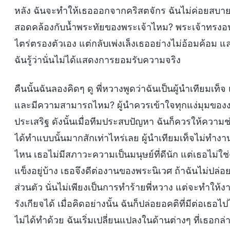
หลัง ฉันจะทำให้เธอออกจากคริสตจักร ฉันไม่ค่อยสบาย
สอดคล้องกับน้ำพระทัยของพระเจ้าไหม? พระเจ้าทรงอนุญ
ไตร่ตรองตัวเอง แต่กลับเพ่งเล็งเธออย่างไม่อ้อมค้
ฉันรู้ว่านั่นไม่ได้แสดงการยอมรับความจริง
คืนนั้นฉันลองคิดๆ ดู พี่หวางพูดว่าฉันเป็นผู้นำเทียมเท็จ
และมีความสามารถไหม? ผู้นำควรเข้าใจทุกแง่มุมของงาน
ประเสริฐ ดังนั้นเมื่อทีมประสบปัญหา ฉันก็ควรให้ความช่
ได้ทำแบบนั้นมากสักเท่าไหร่เลย ผู้นำเทียมเท็จไม่ทำงานท
ไหน เธอไม่มีสภาวะความเป็นมนุษย์ที่ดีนัก แต่เธอไม่ใช
แข็งอยู่บ้าง เธอจึงดีต่องานของพระนิเวศ ถ้าฉันไม่ปล่
ส่วนตัว นั่นไม่เพียงเป็นการทำร้ายพี่หวาง แต่จะทำให้ง
รังเกียจได้ เมื่อคิดอย่างนั้น ฉันก็ปล่อยอคติที่มีต่อเธอไป
ไม่ได้ทำด้วย ฉันเริ่มเปลี่ยนแปลงในด้านต่างๆ ที่เธอกล