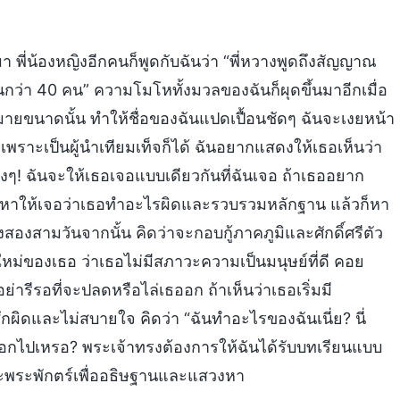
มา พี่น้องหญิงอีกคนก็พูดกับฉันว่า “พี่หวางพูดถึงสัญญาณ
ีคนกว่า 40 คน” ความโมโหทั้งมวลของฉันก็ผุดขึ้นมาอีกเมื่อ
กมายขนาดนั้น ทำให้ชื่อของฉันแปดเปื้อนชัดๆ ฉันจะเงยหน้า
เพราะเป็นผู้นำเทียมเท็จก็ได้ ฉันอยากแสดงให้เธอเห็นว่า
องๆ! ฉันจะให้เธอเจอแบบเดียวกันที่ฉันเจอ ถ้าเธออยาก
จะหาให้เจอว่าเธอทำอะไรผิดและรวบรวมหลักฐาน แล้วก็หา
องสามวันจากนั้น คิดว่าจะกอบกู้ภาคภูมิและศักดิ์ศรีตัว
รใหม่ของเธอ ว่าเธอไม่มีสภาวะความเป็นมนุษย์ที่ดี คอย
ารีรอที่จะปลดหรือไล่เธออก ถ้าเห็นว่าเธอเริ่มมี
ึกผิดและไม่สบายใจ คิดว่า “ฉันทำอะไรของฉันเนี่ย? นี่
นออกไปเหรอ? พระเจ้าทรงต้องการให้ฉันได้รับบทเรียนแบบ
ฉพาะพระพักตร์เพื่ออธิษฐานและแสวงหา