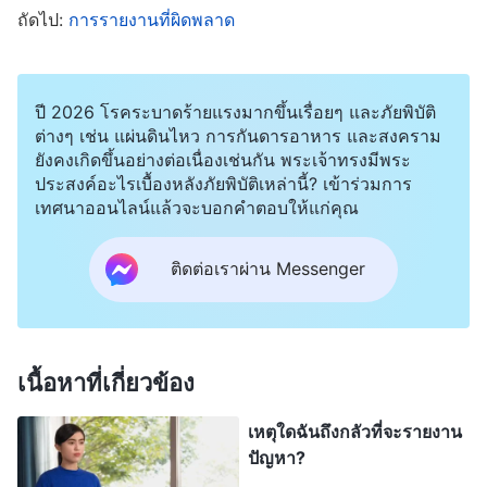
นั้น คนส่วนใหญ่ในโลกศาสนาเห็นว่าถ้อยคำทั้งหมดใน
ถัดไป:
การรายงานที่ผิดพลาด
พระคัมภีร์คือพระวจนะของพระเจ้า ตามที่เปาโลได้พูด
ไว้ แต่ว่าคำกล่าวนี้เข้ากันได้กับข้อเท็จจริงต่างๆ จริง
หรือ?” แล้วศิษยาภิบาลเฉาก็ตอบว่า “เข้ากันได้แน่อยู่
ปี 2026 โรคระบาดร้ายแรงมากขึ้นเรื่อยๆ และภัยพิบัติ
ต่างๆ เช่น แผ่นดินไหว การกันดารอาหาร และสงคราม
แล้ว” ฉันบอกเขาว่า “เรื่องที่ว่าพระคัมภีร์เป็นพระวจนะ
ยังคงเกิดขึ้นอย่างต่อเนื่องเช่นกัน พระเจ้าทรงมีพระ
ของพระเจ้าทั้งหมดหรือไม่นั้น พระวจนะของพระเจ้า
ประสงค์อะไรเบื้องหลังภัยพิบัติเหล่านี้? เข้าร่วมการ
เทศนาออนไลน์แล้วจะบอกคำตอบให้แก่คุณ
ผู้ทรงมหิทธิฤทธิ์ได้ให้คำตอบที่เที่ยงตรงไว้นานแล้ว
พวกเรามาอ่านพระวจนะเหล่านั้นกันหน่อยไหม?” เขาดู
ติดต่อเราผ่าน Messenger
เคร่งขรึม และลังเลก่อนที่จะพยักหน้า “ถึงขนาดนี้แล้ว
ลองฟังดูก็ได้” ดังนั้น พวกเราจึงแบ่งปันพระวจนะของ
พระเจ้าผู้ทรงมหิทธิฤทธิ์แก่เขา
เนื้อหาที่เกี่ยวข้อง
พระเจ้าผู้ทรงมหิทธิฤทธิ์ตรัสว่า “
วันนี้ ผู้คนเชื่อว่าพระ
เหตุใดฉันถึงกลัวที่จะรายงาน
คัมภีร์คือพระเจ้า และพระเจ้าคือพระคัมภีร์ ดังนั้น พวก
ปัญหา?
เขาจึงเชื่อเช่นกันว่าข้อความทั้งหมดในพระคัมภีร์เป็น