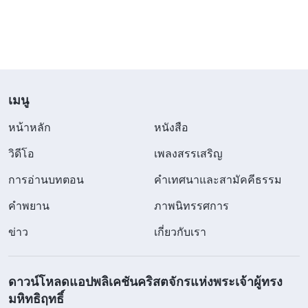
หนุนใจ ซึ่งเขาเขียนขึ้นเพื่อคริสตจักรในระหว่างที่งาน
ของเขาดำเนินไป ดังนั้น จดหมายฝากเหล่านี้จึงเป็น
บันทึกเกี่ยวกับงานของเปาโลส่วนใหญ่ในขณะนั้นด้วย
เช่นกัน บันทึกเหล่านี้เขียนขึ้นเพื่อทุกคนที่เป็นพี่น้อง
เมนู
ชายหญิงทุกคนในองค์พระผู้เป็นเจ้า เพื่อให้พี่น้องชาย
หน้าหลัก
หนังสือ
หญิงของคริสตจักรทั้งหลายในเวลานั้นเชื่อฟังคำ
แนะนำของเขาและเดินไปตามหนทางแห่งการกลับใจ
วิดีโอ
เพลงสรรเสริญ
ขององค์พระเยซูเจ้า
”
(พระวจนะฯ เล่ม 1 การทรงปรากฏ
การอ่านบทตอน
คำเทศนาและสามัคคีธรรม
“
สิ่งที่
และพระราชกิจของพระเจ้า, เกี่ยวกับพระคัมภีร์ (3))
คำพยาน
ภาพนิทรรศการ
อยู่ในพระคัมภีร์ไม่ได้เป็นบันทึกพระวจนะที่พระเจ้า
ข่าว
เกี่ยวกับเรา
ตรัสด้วยพระองค์เองเสมอไป พระคัมภีร์เพียงบันทึก
พระราชกิจสองช่วงระยะก่อนหน้าของพระเจ้าเท่านั้น
ดาวน์โหลดแอปพลิเคชันคริสตจักรแห่งพระเจ้าผู้ทรง
ซึ่งส่วนหนึ่งเป็นบันทึกการพยากรณ์ของบรรดาผู้เผย
มหิทธิฤทธิ์
พระวจนะ และส่วนหนึ่งเป็นประสบการณ์และความรู้ที่