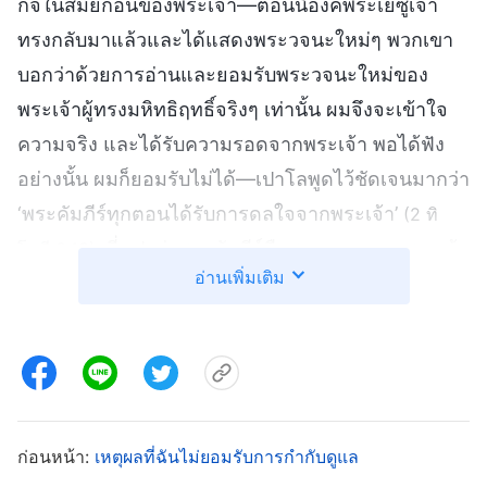
กิจในสมัยก่อนของพระเจ้า—ตอนนี้องค์พระเยซูเจ้า
ทรงกลับมาแล้วและได้แสดงพระวจนะใหม่ๆ พวกเขา
บอกว่าด้วยการอ่านและยอมรับพระวจนะใหม่ของ
พระเจ้าผู้ทรงมหิทธิฤทธิ์จริงๆ เท่านั้น ผมจึงจะเข้าใจ
ความจริง และได้รับความรอดจากพระเจ้า พอได้ฟัง
อย่างนั้น ผมก็ยอมรับไม่ได้—เปาโลพูดไว้ชัดเจนมากว่า
‘พระคัมภีร์ทุกตอนได้รับการดลใจจากพระเจ้า’
(2 ทิ
นี่แปลว่าพระคัมภีร์คือพระวจนะของพระเจ้า
โมธี 3:16)
อ่านเพิ่มเติม
เป็นธรรมบัญญัติของคริสตชน ซึ่งไม่อาจปฏิเสธได้
สวรรค์และแผ่นดินโลกย่อมจะผ่านพ้นไป ส่วนพระ
วจนะจะยังคงอยู่ ดังนั้นผู้เชื่อต้องอ่านพระคัมภีร์และ
ยึดถือตามอยู่เสมอ ผมแน่ใจว่าสิ่งที่พวกเขาพูดนั้นผิด
และไม่ต้องการฟังสามัคคีธรรมของพวกเขาอีก” ฉันจึง
บอกเขาว่า “คุณเฉาคะ ฉันเข้าใจว่าทำไมคุณคิดแบบ
ก่อนหน้า:
เหตุผลที่ฉันไม่ยอมรับการกำกับดูแล