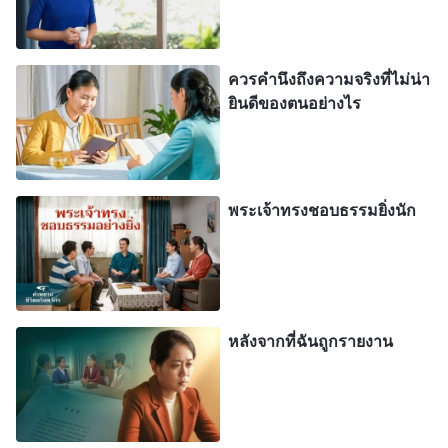
พระวจนะทั้งหมดทั้งสิ้นที่พระเจ้าตรัส และว่าข้อความ
ทั้งหมดนั้นพระเจ้าเป็นผู้ตรัส บรรดาผู้ที่เชื่อในพระเจ้า
ควรคำนึงถึงความจริงที่ไม่น่า
คิดแม้กระทั่งว่า ถึงแม้ว่าหนังสือพันธสัญญาเดิมและ
ยินดีของตนอย่างไร
พันธสัญญาใหม่ทั้งหมดหกสิบหกเล่มได้รับการเขียนขึ้น
โดยผู้คน แต่หนังสือทุกเล่มได้รับการดลใจจากพระเจ้า
และเป็นบันทึกถ้อยดำรัสของพระวิญญาณบริสุทธิ์ นี่คือ
พระเจ้าทรงชอบธรรมยิ่งนัก
ความเข้าใจที่บิดเบี้ยวของมนุษย์ และไม่สอดคล้องกับ
ข้อเท็จจริงอย่างครบบริบูรณ์ อันที่จริงแล้ว นอกเหนือ
จากหนังสือการเผยพระวจนะแล้ว เนื้อหาส่วนใหญ่ของ
พันธสัญญาเดิมคือบันทึกทางประวัติศาสตร์ จดหมาย
หลังจากที่ฉันถูกรายงาน
ฝากบางส่วนของพันธสัญญาใหม่มาจากประสบการณ์
ของผู้คน และบางส่วนมาจากความรู้แจ้งของพระ
วิญญาณบริสุทธิ์ ตัวอย่างเช่น จดหมายฝากของเปาโล
เกิดขึ้นจากงานของมนุษย์ จดหมายฝากเหล่านั้น