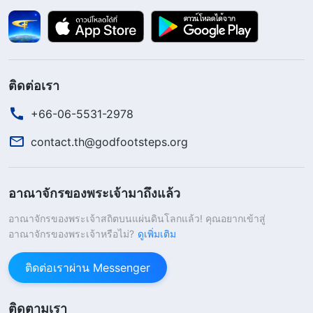
เขียนขึ้นโดยผู้คนที่พระเจ้าทรงใช้งานตลอดทั้งยุคสมัย
ประสบการณ์ของมนุษย์เจือปนไปด้วยความคิดเห็น
และความรู้ของมนุษย์ และนี่คือสิ่งที่หลีกเลี่ยงไม่ได้ ใน
ติดต่อเรา
หนังสือหลายเล่มของพระคัมภีร์มีมโนคติที่หลงผิดของ
มนุษย์ อคติของมนุษย์ และการจับใจความอันไร้สาระ
+66-06-5531-2978
ของมนุษย์ แน่นอนว่าข้อความส่วนใหญ่เป็นผลจาก
contact.th@godfootsteps.org
ความรู้แจ้งและความกระจ่างของพระวิญญาณบริสุทธิ์
และข้อความเหล่านี้เป็นความเข้าใจที่ถูกต้อง—แต่ก็ยัง
อาณาจักรของพระเจ้ามาถึงแล้ว
ไม่สามารถพูดได้ว่าข้อความเหล่านี้เป็นการแสดงออก
อาณาจักรของพระเจ้าสถิตบนแผ่นดินโลกแล้ว! คุณอยากเข้าสู่
ถึงความจริงอย่างถูกต้องแม่นยำทั้งหมด ทรรศนะของ
อาณาจักรของพระเจ้าหรือไม่?
ดูเพิ่มเติม
ท่านทั้งหลายเหล่านั้นเกี่ยวกับสิ่งต่างๆ ไม่ได้เป็นสิ่งใด
มากไปกว่าความรู้ที่ได้จากประสบการณ์ส่วนตัว หรือ
ติดต่อเราผ่าน Messenger
ความรู้แจ้งของพระวิญญาณบริสุทธิ์ การพยากรณ์ของ
ติดตามเรา
บรรดาผู้เผยพระวจนะนั้นพระเจ้าเป็นผู้ให้คำแนะนำ