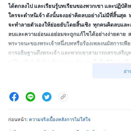
ได้ตกลงไป และเรียนรู้บทเรียนของพวกเขา และปฏิบัติหน้า
ใครจะตำหนิเจ้า ดังนั้นจงอย่าคิดลบอย่างไม่มีที่สิ้นสุด 
จะทำลายตัวเองให้ย่อยยับโดยสิ้นเชิง ทุกคนคิดลบและ
ลบและความอ่อนแอย่อมจะถูกแก้ไขได้อย่างง่ายดาย สภ
พระวจนะของพระเจ้าหนึ่งบทหรือร้องเพลงนมัสการเพ
การอธิษฐานถึงพระเจ้า และพวกเขาสามารถสรรเสริญพร
แก้ไขหรือ? ที่จริงแล้ว การถูกตัดแต่งเป็นสิ่งที่ดีอย่าง
อ่า
ไปบ้าง นั่นเพราะเจ้ากระทำการโดยไม่ใคร่มีเหตุผล แล
เจ้าจะไม่ถูกตัดแต่งในรูปการณ์แวดล้อมเช่นนั้นได้อย่าง
แท้จริง นี่คือความรักสำหรับเจ้า เจ้าควรเข้าใจเรื่องนี
และการพร่ำบ่น นั่นคือความโง่เขลาและการไม่รู้ความ
เมื
เล่ม 3 บทเสวนาโดยพระคริสต์แห่งยุคสุดท้าย, ภาคที่สาม)
อาบแก้มของฉัน ผู้นำพูดถูกทุกอย่างตอนที่ตัดแต่งและเ
ก่อนหน้า:
ความจริงเบื้องหลังการไม่ใส่ใจ
เพราะทุกสิ่งทุกอย่างที่ฉันทำลงไปชวนให้ขุ่นเคืองเป็นอย