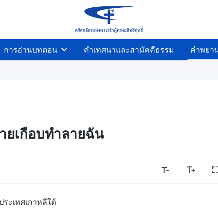
การอ่านบทตอน
คำเทศนาและสามัคคีธรรม
คำพยา
ยเกือบทำลายฉัน
ประเทศเกาหลีใต้