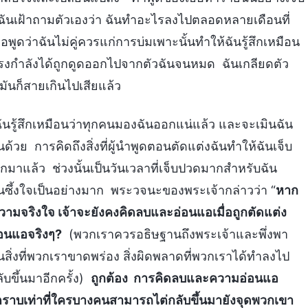
ะฉันเฝ้าถามตัวเองว่า ฉันทำอะไรลงไปตลอดหลายเดือนที่
ธอพูดว่าฉันไม่คู่ควรแก่การบ่มเพาะนั้นทำให้ฉันรู้สึกเหมือน
แรงกำลังได้ถูกดูดออกไปจากตัวฉันจนหมด ฉันเกลียดตัว
้มันก็สายเกินไปเสียแล้ว
ฉันรู้สึกเหมือนว่าทุกคนมองฉันออกแน่แล้ว และจะเมินฉัน
ด้วย การคิดถึงสิ่งที่ผู้นำพูดตอนตัดแต่งฉันทำให้ฉันเจ็บ
กมาแล้ว ช่วงนั้นเป็นวันเวลาที่เจ็บปวดมากสำหรับฉัน
ันซึ้งใจเป็นอย่างมาก พระวจนะของพระเจ้ากล่าวว่า “
หาก
ยความจริงใจ เจ้าจะยังคงคิดลบและอ่อนแอเมื่อถูกตัดแต่ง
่อนแอจริงๆ?
(พวกเราควรอธิษฐานถึงพระเจ้าและพึ่งพา
สิ่งที่พวกเราขาดพร่อง สิ่งผิดพลาดที่พวกเราได้ทำลงไป
ับขึ้นมาอีกครั้ง)
ถูกต้อง การคิดลบและความอ่อนแอ
ราบเท่าที่ใครบางคนสามารถไต่กลับขึ้นมายังจุดพวกเขา