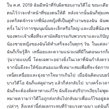
ใน ค.ศ. 2019 ฉันมีหน้าที่รับผิดชอบงานวิดีโอ ขณะเดีย
ตนไว้ว่าจะทำหน้าที่ของตนให้ดี หลังจากนั้นฉันก็ทุ่มเทแ
องคริสตจักรจากพี่น้องหญิงที่เป็นคู่ทำงานของฉัน ฉันพ
ครั้ง ไม่ว่าการชุมนุมนั้นจะเล็กหรือใหญ่ และเมื่อพี่น
ของพระเจ้าเพื่อที่จะสามัคคีธรรมกับพวกเขาและแก้ปัญหา
น้องชายหญิงของฉันได้ทำเสร็จลงในทุกๆ วัน ในแต่ละว
ฉันก็เริ่มรู้สึก เหนื่อยและความแน่วแน่ที่มีในตอนแรกก็
วุ่นวายแบบนี้ โดยเฉพาะอย่างยิ่งในเวลาที่ฉันกำลัง
จากนั้นจึงจะให้ข้อเสนอแนะที่เหมาะสมเพื่อที่จะจัดการแก
เหน็ดเหนื่อยและยุ่งยากใจมากเกินไป เมื่อฉันคิดแบบยน
บางวิดีโอ ฉันก็แค่ดูผ่านๆ แล้วก็ส่งกลับไป บางครั้งเวลาม
ฉันก็จะต้องคิดหาทางแก้ไข ฉันจึงแค่ปริปากเงียบไม่พูดอะ
หมายความว่าวิดีโอถูกส่งกลับไปกลับมาเพื่อแก้ไขอยู่
เปล่าๆ สิ่งเหล่านี้ส่งผลกระทบที่ร้ายแรงตามมา แต่ฉันก็