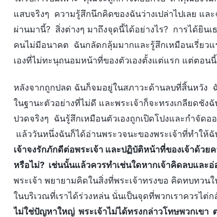
แสบจริงๆ ความรู้สึกนึกคิดของฉันว่างเปล่าไปเลย แล
ผ่านมานี้? สิ่งต่างๆ มาถึงจุดนี้ได้อย่างไร? การได้ยินเ
คนไม่มีอนาคต ฉันกลัดกลุ้มมากและรู้สึกเหมือนเรี่ยว
เองที่ไม่ทะนุถนอมหน้าที่ของตัวเองตั้งแต่แรก แต่ตอนนี
หลังจากถูกปลด ฉันก็จมอยู่ในสภาวะด้านลบที่สิ้นหวัง 
ในฐานะตัวอย่างที่ไม่ดี และพระเจ้าก็จะทรงเกลียดชังฉัน
ปวดจริงๆ ฉันรู้สึกเหมือนตัวเองถูกเปิดโปงและกำจัดออ
แล้ววันหนึ่งฉันก็ได้อ่านพระวจนะของพระเจ้าที่ทำให้ฉ
เจ้าจงรักภักดีต่อพระเจ้า และปฏิบัติหน้าที่ของเจ้าด้ว
หรือไม่? เช่นนั้นแล้วควรทำเช่นใดหากเจ้าคิดลบและอ
พระเจ้า พยายามคิดในสิ่งที่พระเจ้าทรงขอ คิดทบทวนใน
ในบริเวณที่เราได้ร่วงหล่น นั่นเป็นจุดที่พวกเราควรไต่กล
ไม่ใช่ปัญหาใหญ่ พระเจ้าไม่ได้ทรงกล่าวโทษพวกเขา ต