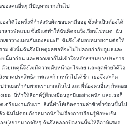
ดีโอของคนอื่นๆ มีปัญหามากเกินไป
งวิดีโอหนึ่งที่กำลังรับผิดชอบคามืออยู่ ซึ่งจำเป็นต้องได้
าสารพัดแบบ ซึ่งมีแต่ทำให้ฉันคิดจนวิงเวียนไปหมด ฉัน
ให้พวกเขาวางแผนกันเองละนะ!” ฉันจึงได้มอบหมายงานต่อให้
ยรวม ดังนั้นฉันจึงมีเหตุผลพอที่จะไม่ไปคอยกำกับดูแลและ
แบบนี้มาก่อน และพวกเขาก็ไม่เข้าใจหลักธรรมบางประการ
นี้ ด้วยเหตุนี้จึงไม่มีความคืบหน้าอะไรเลย และสุดท้ายวิดีโอ
ากำลังขาดประสิทธิภาพและก้าวหน้าไปได้ช้า เธอจึงสะกิด
ติไปว่าเธอทำกับพวกเรามากเกินไป และพี่น้องคนอื่นๆ ก็พลอย
อ นี่ทำให้ลีอาห์รู้สึกเหมือนถูกบีบอย่างหนัก และเธอก็
ัดเตรียมงานกับเรา สิ่งนี้ทำให้เกิดความล่าช้าซ้ำซ้อนขึ้นไป
 ฉันไม่ค่อยกังวลมากนักในเรื่องการเรียนรู้ทักษะเชิง
ื่องยุ่งยากมากจริงๆ ฉันจึงหลอกปัดงานนั้นให้ลีอาห์เสมอ