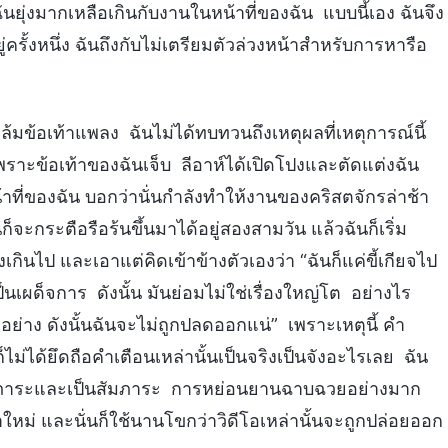
ฉันยุ่งมากเหลือเกินกับงานในหน้าที่ของฉัน แบบนี้เอง ฉันจึง
ครั้งหนึ่ง ฉันถึงกับไม่เตรียมตัวล่วงหน้าสำหรับการหารือ
้มข้อเท้าแพลง ฉันไม่ได้ทบทวนถึงเหตุผลที่เหตุการณ์นี้
เพราะข้อเท้าของฉันเจ็บ ลีอาห์ได้เปิดโปงและตัดแต่งฉัน
าที่ของฉัน บอกว่านั่นกำลังทำให้งานของคริสตจักรล่าช้า
็จะกระตือรือร้นขึ้นมาได้อยู่สองสามวัน แล้วฉันก็เริ่ม
เกินไป และเอาแต่คิดเข้าข้างตัวเองว่า “ฉันก็แค่ขี้เกียจไป
รเป็นเผด็จการ ดังนั้น มันย่อมไม่ใช่เรื่องใหญ่โต อย่างไร
ย่าง ดังนั้นฉันจะไม่ถูกปลดออกแน่” เพราะเหตุนี้ คำ
็ไม่ได้ยึดถือคำเตือนเหล่านั้นเป็นจริงเป็นจังอะไรเลย ฉัน
เป็นภาระและเป็นสัมภาระ การหย่อนยานฉาบฉวยอย่างมาก
ม่ และนั่นก็ใช้นานโขกว่าวิดีโอเหล่านั้นจะถูกปล่อยออก