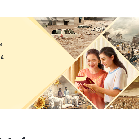
ต้องเปลี่ยนแปลงและกลับใจโดยเร็วที่สุด นั่นคือวิธีที่ถูก
ห้พระเจ้าโปรดนำทางฉันในการทบทวนตัวเองและรู้จักตัวเอง
ปงและชำแหละผู้นำจอมปลอมซึ่งช่วยให้ฉันเข้าใจตัวเองขึ้น
ง
์
ม่ทำงานจริง แต่พวกเขารู้วิธีเป็นเจ้าหน้าที่รัฐ สิ่งแรกที่พวก
น์
ามเอาชนะใจผู้คน พวกเขาใช้แนวทาง ‘ผู้จัดการคนใหม่ย่อม
ื่นพวกเขาทำบางสิ่งเพื่อประจบเอาใจผู้คน และจัดการบาง
เขาพยายามทำให้ผู้คนเกิดความประทับใจ แสดงให้ทุกคนเห็น
กเขาและพูดว่า ‘พวกเขาเป็นเหมือนพ่อแม่ของพวกเราเลย!’
ู้สึกว่าตอนนี้พวกเขาได้รับการสนับสนุนจากคนส่วนใหญ่
สุขสำราญกับผลประโยชน์จากสถานะ ราวกับเป็นสิ่งที่พวก
นดีและแต่งตัวสวยเท่านั้น’ ‘ชีวิตนี้สั้น ดังนั้นควรสุข
ี้ในวันนี้ และจงกังวลถึงพรุ่งนี้ในวันพรุ่งนี้เถิด’ พวกเขาสุข