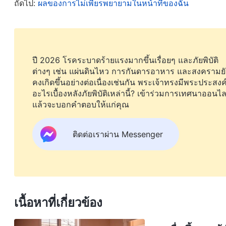
ถัดไป:
ผลของการไม่เพียรพยายามในหน้าที่ของฉัน
ฉันต้องคิดทบทวนจริงๆ แล้วว่าทำไมฉันถึงล้มเหลว แล้วก็
ต้องที่ฉันควรจะใช้ ดังนั้นฉันจึงกล่าวคำอธิษฐานขอใ
จากความล้มเหลวในครั้งนี้
ปี 2026 โรคระบาดร้ายแรงมากขึ้นเรื่อยๆ และภัยพิบัติ
อยู่มาวันหนึ่ง ฉันได้อ่านพระวจนะของพระเจ้าที่เปิดโ
ต่างๆ เช่น แผ่นดินไหว การกันดารอาหาร และสงครามยั
คงเกิดขึ้นอย่างต่อเนื่องเช่นกัน พระเจ้าทรงมีพระประสงค
มาบ้าง พระวจนะของพระเจ้ากล่าวว่า “
ผู้นำเทียมเท็จไ
อะไรเบื้องหลังภัยพิบัติเหล่านี้? เข้าร่วมการเทศนาออนไล
เขาทำทันทีที่ได้เป็นผู้นำคืออะไร? พวกเขาเริ่มพยาย
แล้วจะบอกคำตอบให้แก่คุณ
กระตือรือร้นที่จะสร้างความประทับใจ’ กล่าวคือ ก่อนอ
ติดต่อเราผ่าน Messenger
เรื่องที่ทำให้ชีวิตของผู้คนง่ายดายขึ้น เริ่มแรกพวก
ว่าพวกเขาเข้ากันได้กับมวลชน เพื่อให้ทุกคนยกย่องพว
จากนั้นพวกเขาก็เข้าควบคุมอย่างเป็นทางการ พวกเขาร
และตำแหน่งของพวกเขาก็มั่นคง และแล้วพวกเขาก็เริ่ม
เขาสมควรได้อยู่แล้ว คติพจน์ของพวกเขาคือ ‘ชีวิตคือการกิ
เนื้อหาที่เกี่ยวข้อง
สำราญกับชีวิตเมื่อยังทำได้’ และ ‘จงดื่มเหล้าองุ่นของวันน