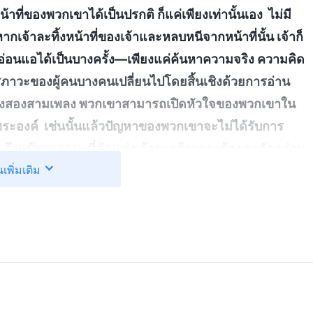
ที่ของพวกเขาได้เป็นปรกติ ก็แค่เพียงเท่านั้นเอง ไม่มี
หากเจ้าละทิ้งหน้าที่ของเจ้าและหลบหนีจากหน้าที่นั้น เจ้าก็
อ่อนแอได้เป็นบางครั้ง—เพียงแค่ค้นหาความจริง ความคิด
าวะของผู้คนบางคนเปลี่ยนไปโดยสิ้นเชิงด้วยการอ่าน
ียงสองสามเพลง พวกเขาสามารถเปิดหัวใจของพวกเขาใน
ะองค์ เช่นนั้นแล้วปัญหาของพวกเขาจะไม่ได้รับการ
ยิ่ง ถึงแม้พระวจนะที่ตัดแต่งเจ้าจะกร้าวกระด้าง จะกัดกร่อน
นเพิ่มเติม
ะเจ้าได้ละเมิดหลักธรรมโดยไม่มีแม้แต่การตระหนักรู้—
ไร? การตัดแต่งเจ้าด้วยวิธีนี้เป็นการช่วยเหลือเจ้าอย่าง
้และไม่พร่ำบ่น ดังนั้น หากการตัดแต่งก่อให้เกิดความคิดลบ
อันเป็นพฤติกรรมของใครบางคนที่ไม่มีเหตุผล
”
(พระวจนะฯ
่อได้อ่านพระวจนะของพระเจ้า น้ำตาก็เอาแต่ไหลพราก
ปิดโปงฉัน และฉันถูกตัดแต่งและเปิดโปงหนักอย่างนั้น
่างมาก แต่ฉันก็ไม่ควรที่จะหยุดปรับปรุงตัวเองเพียงเท่านี้