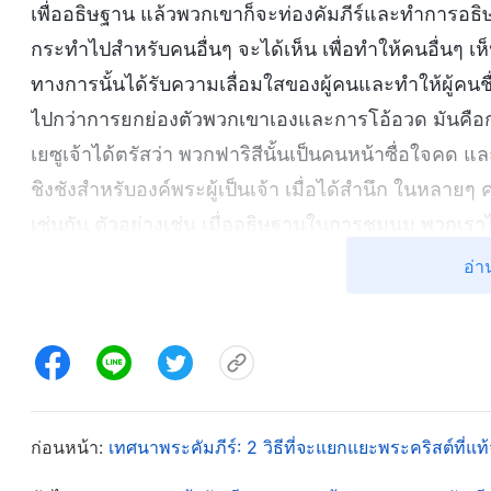
เพื่ออธิษฐาน แล้วพวกเขาก็จะท่องคัมภีร์และทำการอธิษ
กระทำไปสำหรับคนอื่นๆ จะได้เห็น เพื่อทำให้คนอื่นๆ 
ทางการนั้นได้รับความเลื่อมใสของผู้คนและทำให้ผู้คน
ไปกว่าการยกย่องตัวพวกเขาเองและการโอ้อวด มันคือก
เยซูเจ้าได้ตรัสว่า พวกฟาริสีนั้นเป็นคนหน้าซื่อใจคด
ชิงชังสำหรับองค์พระผู้เป็นเจ้า เมื่อได้สำนึก ในหลายๆ ค
เช่นกัน ตัวอย่างเช่น เมื่ออธิษฐานในการชุมนุม พวกเร
ความเสื่อมทรามที่แท้จริงของพวกเรา ไม่พูดกับพระ
อ่า
เรา แทนที่จะเป็นเช่นนั้น พวกเราพูดคำพูดสละสลวยและใ
หลายจากพระคัมภีร์หรือพูดไปเรื่อยเกี่ยวกับคัมภีร์ เพ
ได้อย่างมีวาทศิลป์กว่านั้นอธิษฐานได้ดีกว่า พวกเรายั
อธิษฐานยามเย็นของพวกเราบ่อยครั้งมากขึ้นเท่าใด ห
ของพระเจ้าหลังการกินมากขึ้นเท่าใด และยิ่งพวกเราใช้เว
ก่อนหน้า:
เทศนาพระคัมภีร์: 2 วิธีที่จะแยกแยะพระคริสต์ที่แท
ความเป็นจิตวิญญาณมากขึ้นและเปี่ยมศรัทธามากขึ้นเท