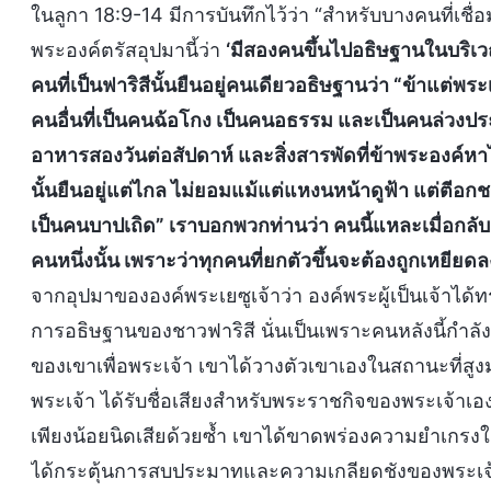
ในลูกา 18:9-14 มีการบันทึกไว้ว่า “สำหรับบางคนที่เชื่
พระองค์ตรัสอุปมานี้ว่า
‘มีสองคนขึ้นไปอธิษฐานในบริเว
คนที่เป็นฟาริสีนั้นยืนอยู่คนเดียวอธิษฐานว่า “ข้าแต่
คนอื่นที่เป็นคนฉ้อโกง เป็นคนอธรรม และเป็นคนล่วงปร
อาหารสองวันต่อสัปดาห์ และสิ่งสารพัดที่ข้าพระองค์ห
นั้นยืนอยู่แต่ไกล ไม่ยอมแม้แต่แหงนหน้าดูฟ้า แต่ตีอก
เป็นคนบาปเถิด” เราบอกพวกท่านว่า คนนี้แหละเมื่อกลั
คนหนึ่งนั้น เพราะว่าทุกคนที่ยกตัวขึ้นจะต้องถูกเหยียดล
จากอุปมาขององค์พระเยซูเจ้าว่า องค์พระผู้เป็นเจ้าไ
การอธิษฐานของชาวฟาริสี นั่นเป็นเพราะคนหลังนี้ก
ของเขาเพื่อพระเจ้า เขาได้วางตัวเขาเองในสถานะที่สูงม
พระเจ้า ได้รับชื่อเสียงสำหรับพระราชกิจของพระเจ้าเ
เพียงน้อยนิดเสียด้วยซ้ำ เขาได้ขาดพร่องความยำเกรงใ
ได้กระตุ้นการสบประมาทและความเกลียดชังของพระเจ้า