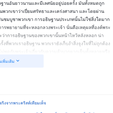
ฐานอันยาวนานและมีเลศนัยอยู่บ่อยครั้ง มันทั้งหมดถูก
เห็นพวกเขาว่าเปี่ยมศรัทธาและเคร่งศาสนา และโดยผ่าน
ชื่นชมบูชาพวกเขา การอธิษฐานประเภทนั้นไม่ใช่สิ่งใดมาก
ารพยายามที่จะหลอกลวงพระเจ้า นั่นคือเหตุผลที่องค์พระ
 และว่าการอธิษฐานของพวกเขานั้นหน้าไหว้หลังหลอก น่า
รั้งที่พวกเราอธิษฐาน พวกเรายังเก็บงำสิ่งจูงใจที่ไม่ถูกต้อง
าไม่พูดกับพระเจ้าเกี่ยวกับความลำบากยากเย็นทั้งหลายหรือ
องค์จากหัวใจ และไม่ขอให้พระองค์ทรงนำทางและทรงนำพวก
นเพิ่มเติม
ห้การสรรเสริญอันว่างเปล่า มิฉะนั้นพวกเราก็ท่องบททั้ง
ราะพวกเราคิดว่าใครก็ตามที่จดจำคัมภีร์ได้มากกว่าและพูด
งคิดอีกด้วยว่า ยิ่งพวกเราทำการเฝ้าดูยามเช้าและการ
รือยิ่งพวกเราอธิษฐานก่อนมื้ออาหารและขอบคุณพระคุณ
ลากับสิ่งเหล่านี้นานขึ้นเท่าใด พวกเราก็จะยิ่งกลายเป็นมี
้จริงจากพระคริสต์เทียมเท็จ
่านั้น พวกเราคิดว่าการอธิษฐานในหนทางนี้สอดคล้องกับ