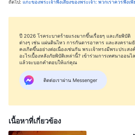
ถัดไป:
แกะของพระเจ้าฟังเสียงของพระเจ้า: พวกเราควรฟังเพ
น้ำพระทัยขององค์พระผู้เป็นเจ้ามากที่สุด ในข้อเท็จจร
ของพวกเรากับองค์พระผู้เป็นเจ้า และมันไม้ใช่การนมัสก
ยึดติดกับสิ่งจูงใจและเป้าหมายของพวกเราเอง และมันเ
เราแสวงหาดีเพียงใดเมื่อพวกเราใช้การนี้เพื่อโอ้อวด ก
ปี 2026 โรคระบาดร้ายแรงมากขึ้นเรื่อยๆ และภัยพิบัติ
โดยทำไปอย่างพอเป็นพิธี และมันคือการอธิษฐานตามพิ
ต่างๆ เช่น แผ่นดินไหว การกันดารอาหาร และสงครามยั
คงเกิดขึ้นอย่างต่อเนื่องเช่นกัน พระเจ้าทรงมีพระประสงค
พระเจ้าและการพยายามที่จะหลอกลวงพระองค์ ซึ่งทำให้พ
อะไรเบื้องหลังภัยพิบัติเหล่านี้? เข้าร่วมการเทศนาออนไล
เป็นพระวิญญาณ และคนที่นมัสการพระองค์จะต้องนมั
แล้วจะบอกคำตอบให้แก่คุณ
เป็นองค์พระผู้เป็นเจ้าแห่งการทรงสร้าง ดังนั้นเมื่อสิ่งม
ติดต่อเราผ่าน Messenger
พวกเราควรจะมีหัวใจที่ยำเกรงและนมัสการพระองค์ด้
พูดกับพระเจ้าอย่างเปิดเผยและอย่างซื่อสัตย์ มีเพียงการ
3. จงอธิษฐานว่าจะทำตามน้ำพระทัยของพระเ
ในมัทธิว 6:9-10, 13 องค์พระเยซูเจ้าได้ตรัสว่า “
เพราะฉ
เนื้อหาที่เกี่ยวข้อง
พระองค์ทั้งหลาย ผู้สถิตในสวรรค์ ขอให้พระนามของพระ