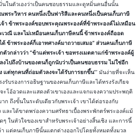
อมั่นในตัวเองว่าเป็นคนชอบธรรมและดูหมิ่นคนอื่นนั้น
ณพระวิหาร คนหนึ่งเป็นฟาริสีและคนหนึ่งเป็นคนเก็บภาษี
พระเจ้า ข้าพระองค์ขอบพระคุณพระองค์ที่ข้าพระองค์ไม่เหมือน
ะเวณี และไม่เหมือนคนเก็บภาษีคนนี้ ข้าพระองค์ถืออด
าได้ ข้าพระองค์ก็เอาทศางค์มาถวายเสมอ” ส่วนคนเก็บภาษี
ชกตัวกล่าวว่า “ข้าแต่พระเจ้า ขอทรงเมตตาแก่ข้าพระองค์ผู้
บลงไปถึงบ้านของตนก็ถูกนับว่าเป็นคนชอบธรรม ไม่ใช่อีก
ง แต่ทุกคนที่ถ่อมตัวลงจะได้รับการยกขึ้น’
” มันง่ายที่จะเห็น
ด้ทรงรับรองการอธิษฐานของคนเก็บภาษีและได้ทรงรังเกียจ
ำลังจะโอ้อวดและแสดงตัวเขาเองและแจกแจงความประพฤติ
าก ถึงขั้นในระดับเดียวกับพระเจ้า เขาได้ต่อรองกับ
อง และได้ขาดพร่องความศรัทธาเบื้องพระพักตร์พระองค์แม้
ดๆ ในหัวใจของเขาสำหรับพระเจ้าอย่างสิ้นเชิง และการนี้
 แต่คนเก็บภาษีนั้นแตกต่างออกไปโดยทั้งหมดทั้งมวล