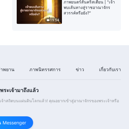
ภาพยนตร์สั้นคริสเตียน | "เจ้า
พบเส้นทางสู่ราชอาณาจักร
สวรรค์หรือยัง?"
19:54
ำพยาน
ภาพนิทรรศการ
ข่าว
เกี่ยวกับเรา
ระเจ้ามาถึงแล้ว
้าสถิตบนแผ่นดินโลกแล้ว! คุณอยากเข้าสู่อาณาจักรของพระเจ้าหรือ
าน Messenger