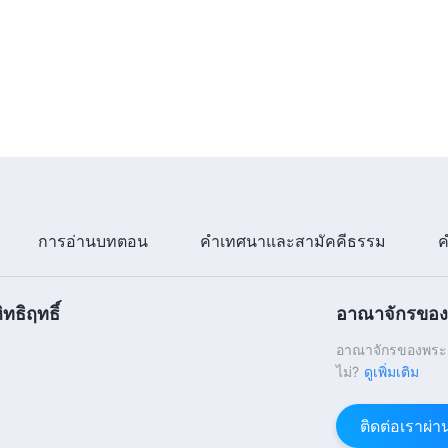
การอ่านบทตอน
คำเทศนาและสามัคคีธรรม
ค
ทธิฤทธิ์
อาณาจักรของพ
อาณาจักรของพระเจ
ไม่?
ดูเพิ่มเติม
ติดต่อเราผ่