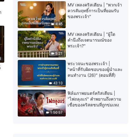
MV เพลงคริสเตียน | "พวกเจ้า
ควรสัมฤทธิ์การเป็นที่ยอมรับ
ก
ของพระเจ้า"
4:45
MV เพลงคริสเตียน | "ผู้ใด
คำนึงถึงเจตนารมณ์ของ
พระเจ้า?"
5:21
3
พระวจนะของพระเจ้า |
์
"หน้าที่รับผิดชอบของผู้นำและ
คนทำงาน (26)" (ตอนที่สี่)
43:10
ฟิล์มภาพยนตร์คริสเตียน |
"ไฟถลุงแร่" คำพยานถึงความ
เชื่อของคริสตชนที่ถูกข่มเหง
1:50:57