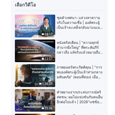
เลือกวิดีโอ
ชุดคำเทศนา: แสวงหาความ
จริงในความเชื่อ | องค์พระผู้
เป็นเจ้าจะเสด็จกลับมาบนเมฆ
จริงๆ หรือ?
16:17
หนังคริสเตียน | "ความทุกข์
ลำบากยิ่งใหญ่" ที่พระคัมภีร์
กล่าวถึง แท้จริงแล้วหมายถึง
สิ่งใด? (ฉากเด่น)
13:57
ภาพยนตร์พระกิตติคุณ | "การ
พบองค์พระผู้เป็นเจ้าท่ามกลาง
มหันตภัย" (ตอนที่สอง) เมื่อ
โลกเผชิญกับการสูญพันธุ์ครั้ง
1:35:20
ใหญ่ จะรอดชีวิตได้อย่างไร?
คำพยานจากประสบการณ์คริ
สตชน: ผมไม่แข่งขันกับคนอื่น
อีกต่อไปแล้ว | 2026"แซ่ซ้อง
สรรเสริญ"
25:06