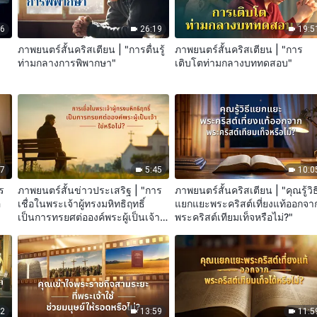
36
26:19
19:5
ร
ภาพยนตร์สั้นคริสเตียน | "การตื่นรู้
ภาพยนตร์สั้นคริสเตียน | "การ
ท่ามกลางการพิพากษา"
เติบโตท่ามกลางบททดสอบ"
47
5:45
10:0
ร
ภาพยนตร์สั้นข่าวประเสริฐ | "การ
ภาพยนตร์สั้นคริสเตียน | "คุณรู้วิธ
อ
เชื่อในพระเจ้าผู้ทรงมหิทธิฤทธิ์
แยกแยะพระคริสต์เที่ยงแท้ออกจา
เป็นการทรยศต่อองค์พระผู้เป็นเจ้า
พระคริสต์เทียมเท็จหรือไม่?"
ใช่หรือไม่?"
42
13:59
11:5