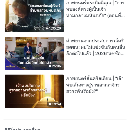
ภาพยนตร์พระกิตติคุณ | "การ
พบองค์พระผู้เป็นเจ้า
ท่ามกลางมหันตภัย" (ตอนที่
สอง) เมื่อโลกเผชิญกับการสูญ
พันธุ์ครั้งใหญ่ จะรอดชีวิตได้
1:35:20
อย่างไร?
คำพยานจากประสบการณ์คริ
สตชน: ผมไม่แข่งขันกับคนอื่น
อีกต่อไปแล้ว | 2026"แซ่ซ้อง
สรรเสริญ"
25:06
ภาพยนตร์สั้นคริสเตียน | "เจ้า
พบเส้นทางสู่ราชอาณาจักร
สวรรค์หรือยัง?"
19:54