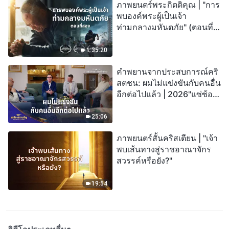
ภาพยนตร์พระกิตติคุณ | "การ
พบองค์พระผู้เป็นเจ้า
ท่ามกลางมหันตภัย" (ตอนที่
สอง) เมื่อโลกเผชิญกับการสูญ
พันธุ์ครั้งใหญ่ จะรอดชีวิตได้
1:35:20
อย่างไร?
คำพยานจากประสบการณ์คริ
สตชน: ผมไม่แข่งขันกับคนอื่น
อีกต่อไปแล้ว | 2026"แซ่ซ้อง
สรรเสริญ"
25:06
ภาพยนตร์สั้นคริสเตียน | "เจ้า
พบเส้นทางสู่ราชอาณาจักร
สวรรค์หรือยัง?"
19:54