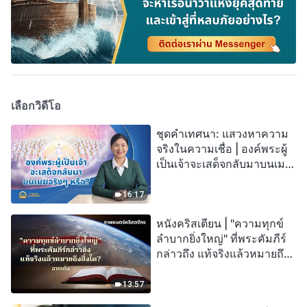
เลือกวิดีโอ
ชุดคำเทศนา: แสวงหาความ
จริงในความเชื่อ | องค์พระผู้
เป็นเจ้าจะเสด็จกลับมาบนเมฆ
จริงๆ หรือ?
16:17
หนังคริสเตียน | "ความทุกข์
ลำบากยิ่งใหญ่" ที่พระคัมภีร์
กล่าวถึง แท้จริงแล้วหมายถึง
สิ่งใด? (ฉากเด่น)
13:57