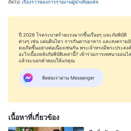
ถัดไป:
เรื่องราวของการรายงานผู้นำเทียมเท็จ
เริ่มโดยการใคร่ครวญว่าเจ้าได้มีราคีในการทำหน้าที่ของเ
จงรักภักดีต่อพระเจ้า ทำดีที่สุดของเจ้าที่จะลุล่วงควา
ไปถึงการที่ว่าเจ้าได้ให้ความคิดโดยหมดทั้งหัวใจต่อหน
พิจารณาสิ่งเหล่านี้ จงคิดเกี่ยวกับสิ่งเหล่านี้อยู่เนืองนิจ 
ปี 2026 โรคระบาดร้ายแรงมากขึ้นเรื่อยๆ และภัยพิบัติ
ต่างๆ เช่น แผ่นดินไหว การกันดารอาหาร และสงครามยั
(“จงมอบหัวใจอันแท้จริงของเจ้าแด่พระเจ้า และเจ้าจึงจะสา
คงเกิดขึ้นอย่างต่อเนื่องเช่นกัน พระเจ้าทรงมีพระประสงค
พระวจนะของพระเจ้าชัดเจนอย่างสมบูรณ์ค่ะ 
ยุคสุดท้าย)
อะไรเบื้องหลังภัยพิบัติเหล่านี้? เข้าร่วมการเทศนาออนไล
แล้วจะบอกคำตอบให้แก่คุณ
พระองค์อย่างแท้จริง และพวกเขาสามารถยอมรับการพินิ
ปล่อยวางหน้าตา สถานะ และผลประโยชน์ของพวกเขาเ
ติดต่อเราผ่าน Messenger
สิ่ง ทุ่มเททุกอย่างที่พวกเขามีลงในการทำหน้าที่ของพว
คิดถึงเรื่องนี้จริงๆ การสามัคคีธรรมบนความจริงของพ
ข้อเสนอแนะของเธอก็เป็นประโยชน์ต่องานของเรามากกว
ชีวิตของพี่น้องชายหญิงจริงๆ มันดีสำหรับงานของเราถ้า
เนื้อหาที่เกี่ยวข้อง
คนจะสามารถเรียนรู้และเติบโตไปด้วยกัน นั่นเป็นสิ่งที่ด
ประโยชน์ของตัวเองและจุดที่ฉันยืนอยู่ เมื่อเห็นคนอื่นช