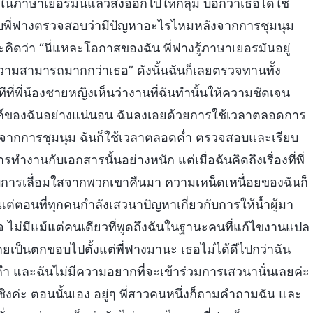
ารในภาษาเยอรมันแล้วส่งออกไปให้กลุ่ม บอกว่าเธอได้ใช้
ับพี่ฟางตรวจสอบว่ามีปัญหาอะไรไหมหลังจากการชุมนุม
ิดว่า “นี่แหละโอกาสของฉัน พี่ฟางรู้ภาษาเยอรมันอยู่
มีความสามารถมากกว่าเธอ” ดังนั้นฉันก็เลยตรวจทานทั้ง
ีที่พี่น้องชายหญิงเห็นว่างานที่ฉันทำนั้นให้ความชัดเจน
์ของฉันอย่างแน่นอน ฉันลงเอยด้วยการใช้เวลาตลอดการ
ลังจากการชุมนุม ฉันก็ใช้เวลาตลอดค่ำ ตรวจสอบและเรียบ
ทำงานกับเอกสารนั้นอย่างหนัก แต่เมื่อฉันคิดถึงเรื่องที่พี่
บการเลื่อมใสจากพวกเขาคืนมา ความเหน็ดเหนื่อยของฉันก็
น แต่ตอนที่ทุกคนกำลังเสวนาปัญหาเกี่ยวกับการให้น้ำผู้มา
จ ไม่มีแม้แต่คนเดียวที่พูดถึงฉันในฐานะคนที่แก้ไขงานแปล
ลายเป็นตกขอบไปตั้งแต่พี่ฟางมานะ เธอไม่ได้ดีไปกว่าฉัน
กคำ และฉันไม่มีความอยากที่จะเข้าร่วมการเสวนานั่นเลยค่ะ
นเชิงค่ะ ตอนนั้นเอง อยู่ๆ พี่สาวคนหนึ่งก็ถามคำถามฉัน และ