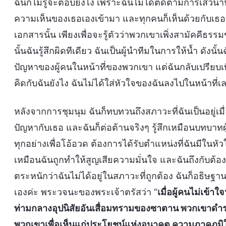
ฉันก็ไม่รู้จะตอบยังไง เพราะฉันไม่ได้ติดตามการเสวนาน
ความเห็นของเธอเองเข้ามา และทุกคนก็เห็นด้วยกับเธอค
เอกสารนั้น เพียงเพื่อจะรู้ตัวว่าพวกเขาเพิ่งสามัคคีธร
นั้นฉันรู้สึกผิดทีเดียว ฉันเป็นผู้นำทีมในการให้น้ำ ดัง
ปัญหาของผู้คนในหน้าที่ของพวกเขา แต่ฉันกลับเปรียบเทียบ
คิดกับฉันยังไง ฉันไม่ได้ใส่หัวใจของฉันลงไปในหน้าที่เล
หลังจากการชุมนุม ฉันก็ทบทวนถึงสภาวะที่ฉันเป็นอยู่เมื
ปัญหากับเธอ และฉันก็ต่อต้านจริงๆ รู้สึกเหมือนบทบา
ทุกอย่างเพื่อโอ้อวด ต้องการได้รับตำแหน่งที่ฉันมีในหัวใ
เหมือนฉันถูกทำให้สูญเสียความมั่นใจ และฉันถึงกับต้อง
ตระหนักว่าฉันไม่ได้อยู่ในสภาวะที่ถูกต้อง ฉันก็อธิษฐา
เองค่ะ พระวจนะของพระเจ้าตรัสว่า “
เมื่อผู้คนไม่เข้าใ
ท่ามกลางอุปนิสัยอันเสื่อมทรามของซาตาน พวกเขาดำ
พวกเขาเพื่อเห็นแก่ประโยชน์แห่งอนาคต ความภาคภูม