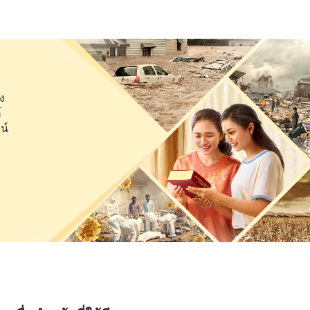
จ้าให้ลุล่วงหรือไม่ ว่าเจ้าได้ทำจนถึงที่สุดของเจ้าที่จะ
มรับผิดชอบของเจ้า และให้ทั้งหมดของเจ้าไปแล้วหรือยัง รวม
้าที่ของเจ้าและงานในพระนิเวศของพระเจ้าหรือไม่ เจ้าต้อง
และจะง่ายยิ่งขึ้นสำหรับเจ้าที่จะปฏิบัติหน้าที่ของเจ้าให้ได้ดี
”
ง
มารถได้มาซึ่งความจริง” ใน บันทึกการบรรยายของพระคริสต์แห่ง
์
พระเจ้าทรงมีที่ในหัวใจของคนที่พิจารณาน้ำพระทัยของ
น์
จพิเคราะห์ของพระองค์ในทุกสิ่งที่พวกเขาทำได้ พวกเขา
องได้ และพิจารณาผลประโยชน์ของพระเจ้าในทุกสรรพ
กเขา คนประเภทนั้นนำความชื่นบานยินดีมาสู่พระเจ้า เมื่อ
ี่ฟางนั้นชัดเจนจริงๆ และสามารถแก้ไขปัญหาต่างๆ ได้ และ
่าของฉันค่ะ นี่เป็นประโยชน์ต่องานของคริสตจักรและ
คนอื่นไปขอความช่วยเหลือจากพี่ฟางมากกว่าฉัน เพื่อที่ทุก
ีค่ะ แต่แทนที่จะพิจารณาเรื่องนั้นสักนิด ฉันกลับห่วงแต่ผล
ื่นชมยกย่องพี่ฟาง ฉันรู้สึกเหมือนว่าเธอได้ขโมยที่ของฉันไป