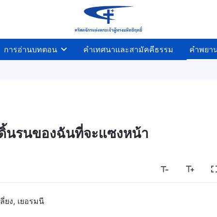
การอ่านบทตอน
คำเทศนาและสามัคคีธรรม
คำพยา
้ดิ้นรนของฉันที่จะแซงหน้า
ลี่ยง, เยอรมนี