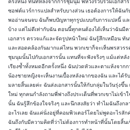
ครั้งหนึ่ง ทันทีหลังจากการชุมนุม พี่หวังรวบรวมเอกส
ซอฟต์แวร์การแปลสำหรับบางส่วน เธอต้องการให้ฉันก
พออ่านจนจบ ฉันก็พบปัญหาทุกรูปแบบกับการแปลนี้ และค
บ้าง แต่ไม่ดีเท่ากับฉัน ตอนนี้ทุกคนต้องได้เห็นว่าฉัน
เอกสาร ตรวจแก้และจัดรูปหน้าใหม่ ฉันรู้สึกเหมือน ทันท
และสอดคล้องกันมากแค่ไหน พวกเขาก็จะเห็นพรสวรรค
ชุมนุมนั้นไปกับเอกสารนั้น แทนที่จะฟังจริงๆ แม้แต่ห
เรียงซ้ำทั้งหมดอีกครั้งหนึ่ง ฉันปวดหัวและตาแห้งจากการ
น้องชายหญิงจะเห็นงานเบื้องหลังฉากของฉัน และได้รั
มลายสิ้นเลยค่ะ ฉันส่งเอกสารนั้นให้กับกลุ่มในวันรุ่งขึ้
ใหม่ ทุกคนกำลังถามพี่ฟางถึงประเด็นที่พวกเขาไม่เข้าใ
นั้น ฉันรู้สึกข้องใจจริงๆ และนึกสงสัยว่า ทำไมฉันถึงก
อะไรเลย ฉันแค่นั่งอยู่ที่คอมพิวเตอร์โดยไม่พูดอะไรสั
ฉันถึงกับมีความคิดที่ว่าไม่ต้องการทำหน้าที่นั้นโดยสิ้