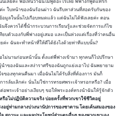
ั่นเลยค่ะ พอเห็นว่าฉันไม่พูดอะไรเลย พี่ฟางก็พูดแทรก
่ะ ใบหน้าของฉันร้อนผ่าว ฉันรีบหาส่วนที่สอดรับกันของ
รมข้อมูลในนั้นไปเกือบหมดแล้ว แต่ฉันไม่ได้ฟังเลยค่ะ ตอน
นั้นฉันจึงควรได้ชี้นำกระบวนการเรียนรู้และช่วยจัดการแก้ไข
ตัวเองกับพี่ฟางอยู่เสมอ และเป็นห่วงแต่เรื่องที่ว่าคนอื่น
ยค่ะ ฉันจะทำหน้าที่ให้ดีได้ยังไงด้วยท่าทีแบบนั้น?
่อไม่นานก่อนหน้านั้น ตั้งแต่พี่ฟางเข้ามา ทุกคนก็ไปปรึกษา
ทผู้นำของฉันและสง่าราศรีของฉันถูกแย่งเอาไป ฉันพยายาม
จของทุกคนคืนมา เมื่อฉันไม่ได้รับสิ่งที่ต้องการ มันก็
การล้มเลิกค่ะ นั่นไม่ใช่การทรยศพระเจ้าหรอกหรือ? เมื่อ
นต่อพระเจ้าอย่างเงียบๆ ขอให้พระองค์ทรงนำฉันให้รู้จักตัว
จหรือไม่ปฏิบัติความจริง บ่อยครั้งที่พวกเขาใช้ชีวิตอยู่
รงอยู่ท่ามกลางบ่วงนานัปการของซาตาน โดยเค้นสมองของ
ิใจ สถานะ และผลประโยชน์ส่วนตนอื่นๆ ของพวกเขาเอง