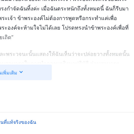
ำจัดฉันทิ้งค่ะ เมื่อฉันตระหนักถึงทั้งหมดนี้ ฉันก็รีบมา
พระเจ้า ข้าพระองค์ไม่ต้องการพูดหรือกระทำแค่เพื่อ
ระองค์จะห้ามใจไม่ได้เลย โปรดทรงนำข้าพระองค์เพื่อที่
ยเถิด”
ะพระวจนะนั้นแสดงให้ฉันเห็นว่าจะปล่อยวางทั้งหมดนั้น
ีความสามารถในการนำความจริงมาปฏิบัติ ย่อมสามารถ
นเพิ่มเติม
ลาย เมื่อเจ้ายอมรับการพินิจพิเคราะห์ของพระเจ้า หัวใจของ
ิ่งทั้งหลายเพื่อให้ผู้อื่นมองเห็นอยู่ตลอดเวลา และไม่
ายังคงทรงอยู่ในหัวใจของเจ้ากระนั้นหรือ? ผู้คนเยี่ยงนี้
พื่อประโยชน์ของตัวเจ้าเองเสมอ และจงอย่าพิจารณาผล
รณาสถานะ เกียรติยศ หรือความมีหน้ามีตาของตัวเจ้าเอง จง
นดับแรกเจ้าต้องพิจารณาผลประโยชน์แห่งพระนิเวศของ
ที่แท้จริงของฉัน
นที่หนึ่ง เจ้าควรมีความคำนึงถึงน้ำพระทัยของพระเจ้าและ