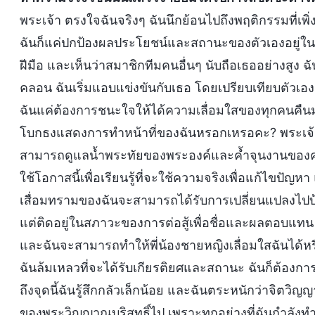
พระเจ้า ตรงใจฉันจริงๆ ฉันนึกย้อนไปถึงพฤติกรรมที่เพิ
ฉันก็แค่ปกป้องผลประโยชน์และสถานะของตัวเองอยู่ใน
ฝีมือ และเห็นว่าสมาชิกทีมคนอื่นๆ นับถือเธออย่างสูง ฉั
คลอน ฉันเริ่มแอบแข่งขันกับเธอ โดยเปรียบเทียบตัวเอง
ฉันแค่ต้องการชนะใจให้ได้ความเลื่อมใสของทุกคนคืนม
โบกธงแสดงการทำหน้าที่ของฉันหรอกเหรอคะ? พระเจ้าทรงย
สามารถดูแลน้ำพระทัยของพระองค์และค้ำจุนงานของคร
ใช้โอกาสนี้เพื่อเรียนรู้ที่จะใช้ความจริงเพื่อแก้ไขปัญหา
เสื่อมทรามของฉันจะสามารถได้รับการเปลี่ยนแปลงไปบ้า
แต่ติดอยู่ในสภาวะของการต่อสู้เพื่อชื่อและผลตอบแทน แ
และฉันจะสามารถทำให้พี่น้องชายหญิงเลื่อมใสฉันได้หรือไม
ฉันล้มเหลวที่จะได้รับเกียรติยศและสถานะ ฉันก็ต้องก
ถึงจุดนี้ฉันรู้สึกกลัวเล็กน้อย และฉันตระหนักว่าจิต
ของพระวิญญาณบริสุทธิ์ไป เพราะทุกอย่างที่ฉันกำลัง