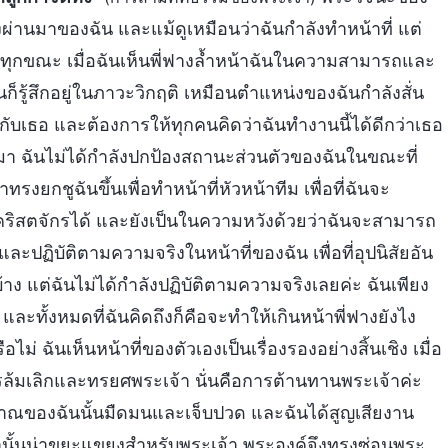
่งผ่านมาของฉัน และแม้ดูเหมือนว่าฉันกำลังทำหน้าที่ แต่
ทุกขณะ เมื่อฉันเห็นพี่ฟางล้ำหน้าฉันในความสามารถและ
นก็รู้สึกอยู่ในภาวะวิกฤติ เหมือนตำแหน่งของฉันกำลังสั่น
กับเธอ และต้องการให้ทุกคนคิดว่าฉันทำงานนี้ได้ดีกว่าเธอ
า ฉันไม่ได้กำลังปกป้องสถานะส่วนตัวของฉันในขณะที่
กชูฉันขึ้นเพื่อทำหน้าที่หัวหน้าทีม เพื่อที่ฉันจะ
ิสตจักรได้ และยังเป็นในความหวังด้วยว่าฉันจะสามารถ
 และปฏิบัติตามความจริงในหน้าที่ของฉัน เพื่อที่อุปนิสัยอัน
ง แต่ฉันไม่ได้กำลังปฏิบัติตามความจริงเลยค่ะ ฉันเพียง
ละทั้งหมดที่ฉันคิดถึงก็คือจะทำให้เกินหน้าพี่ฟางยังไง
่ ฉันเห็นหน้าที่ของตัวเองเป็นเรื่องรองอย่างสิ้นเชิง เมื่อ
ารล้มเลิกและทรยศพระเจ้า นั่นคือการต้านทานพระเจ้าค่ะ
วิญญาณของฉันนั้นมืดมนและเจ็บปวด และฉันได้สูญเสียงาน
ทำนั้นน่าขยะแขยงสำหรับพระเจ้า พระองค์จึงทรงซ่อนพระ