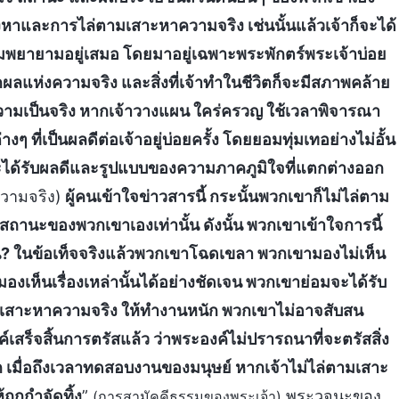
สวงหาและการไล่ตามเสาะหาความจริง เช่นนั้นแล้วเจ้าก็จะได้
พยายามอยู่เสมอ โดยมาอยู่เฉพาะพระพักตร์พระเจ้าบ่อย
อกผลแห่งความจริง และสิ่งที่เจ้าทำในชีวิตก็จะมีสภาพคล้าย
ามเป็นจริง หากเจ้าวางแผน ใคร่ครวญ ใช้เวลาพิจารณา
 ที่เป็นผลดีต่อเจ้าอยู่บ่อยครั้ง โดยยอมทุ่มเทอย่างไม่อั้น
และได้รับผลดีและรูปแบบของความภาคภูมิใจที่แตกต่างออก
วามจริง)
ผู้คนเข้าใจข่าวสารนี้ กระนั้นพวกเขาก็ไม่ไล่ตาม
านะของพวกเขาเองเท่านั้น ดังนั้น พวกเขาเข้าใจการนี้
ันแน่? ในข้อเท็จจริงแล้วพวกเขาโฉดเขลา พวกเขามองไม่เห็น
องเห็นเรื่องเหล่านั้นได้อย่างชัดเจน พวกเขาย่อมจะได้รับ
ตามเสาะหาความจริง ให้ทำงานหนัก พวกเขาไม่อาจสับสน
งค์เสร็จสิ้นการตรัสแล้ว ว่าพระองค์ไม่ปรารถนาที่จะตรัสสิ่ง
 เมื่อถึงเวลาทดสอบงานของมนุษย์ หากเจ้าไม่ไล่ตามเสาะ
ถูกกำจัดทิ้ง
”
พระวจนะของ
(การสามัคคีธรรมของพระเจ้า)