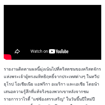
รายงานติดตามผลนี้มุ่งเน้นไปที่คริสตชนของคริสตจักร
แห่งพระเจ้าผู้ทรงมหิทธิฤทธิ์จากประเทศต่างๆ ในทวีป
ยุโรป โอเชียเนีย แอฟริกา อเมริกา และเอเชีย โดยนำ
เสนอความรู้สึกที่แท้จริงของพวกเขาหลังจากชม
รายการวาไรตี้ "แซ่ซ้องสรรเสริญ" ในวันขึ้นปีใหม่ปี