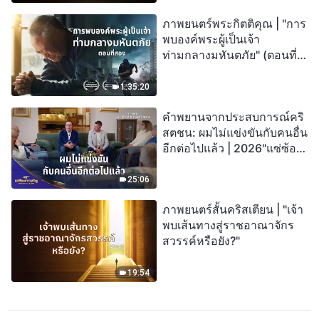
ภาพยนตร์พระกิตติคุณ | "การ
พบองค์พระผู้เป็นเจ้า
ท่ามกลางมหันตภัย" (ตอนที่
สอง) เมื่อโลกเผชิญกับการสูญ
พันธุ์ครั้งใหญ่ จะรอดชีวิตได้
1:35:20
อย่างไร?
คำพยานจากประสบการณ์คริ
สตชน: ผมไม่แข่งขันกับคนอื่น
อีกต่อไปแล้ว | 2026"แซ่ซ้อง
สรรเสริญ"
25:06
ภาพยนตร์สั้นคริสเตียน | "เจ้า
พบเส้นทางสู่ราชอาณาจักร
สวรรค์หรือยัง?"
19:54