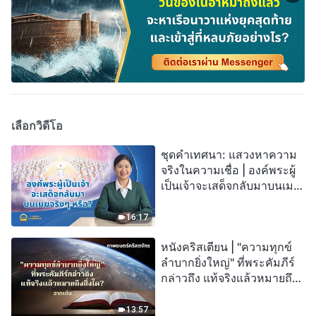
เลือกวิดีโอ
ชุดคำเทศนา: แสวงหาความ
จริงในความเชื่อ | องค์พระผู้
เป็นเจ้าจะเสด็จกลับมาบนเมฆ
จริงๆ หรือ?
16:17
หนังคริสเตียน | "ความทุกข์
ลำบากยิ่งใหญ่" ที่พระคัมภีร์
กล่าวถึง แท้จริงแล้วหมายถึง
สิ่งใด? (ฉากเด่น)
13:57