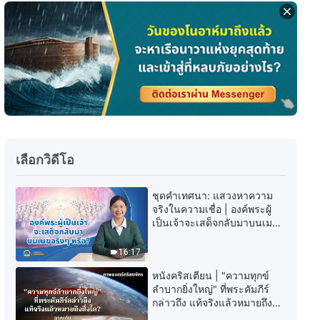
เลือกวิดีโอ
ชุดคำเทศนา: แสวงหาความ
จริงในความเชื่อ | องค์พระผู้
เป็นเจ้าจะเสด็จกลับมาบนเมฆ
จริงๆ หรือ?
16:17
หนังคริสเตียน | "ความทุกข์
ลำบากยิ่งใหญ่" ที่พระคัมภีร์
กล่าวถึง แท้จริงแล้วหมายถึงสิ่ง
ใด? (ฉากเด่น)