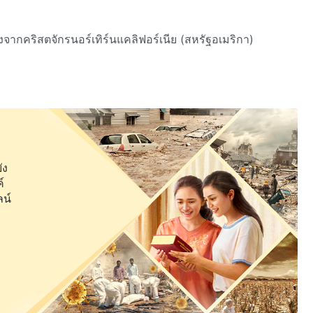
จากคริสตจักรนอร์เทิร์นแคลิฟอร์เนีย (สหรัฐอเมริกา)
ย์"—ดูเอทจากคริสตจักรชิมโบราโซและคริสตจักรเอสเมรัลดัส
จากคริสตจักรเชียงใหม่ (ประเทศไทย)
ของพระเจ้าเป็นภาษาจีน "พระคริสต์แห่งยุคสุดท้ายเท่านั้นที่
น) และการแสดงประสานเสียง "ไม่มีหัวใจของผู้ใดดีไปกว่า
ัง
์
ลน์
ทเพลงนมัสการต้นฉบับ จากคริสตจักรวอชิงตัน (สหรัฐอเมริกา)
นสิ้นสุด"—เพลงขับร้องเดี่ยวจากคริสตจักรเอสซอนน์ (ฝรั่งเศส)
แก่มวลมนุษย์"—เพลงประสานเสียงจากคริสตจักรปังกาซีนัน
บความรอดของพระองค์"—เพลงขับร้องเดี่ยวจากคริสตจักรจีโต