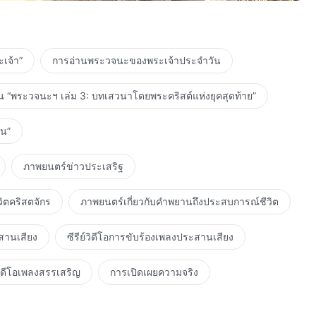
—การเต้นรำจากคริสตจักรปาเตียลา (อินเดีย)
เจ้า”
การอ่านพระวจนะของพระเจ้าประจำวัน
ากประสบการณ์จากคริสตจักรซาแลร์โน (อิตาลี)
น “พระวจนะฯ เล่ม 3: บทเสวนาโดยพระคริสต์แห่งยุคสุดท้าย”
?"—ขับร้องหมู่จากคริสตจักรนิวไทเป (ไต้หวัน)
ามจริง"—ดูเอทจากคริสตจักรโทรอนโตและคริสตจักรออนแทรีโอ
าน”
ภาพยนตร์ข่าวประเสริฐ
มชนเป็นอันมาก"—เพลงประสานเสียงจากคริสตจักรฟลอริดา
ิตคริสตจักร
ภาพยนตร์เกี่ยวกับคำพยานถึงประสบการณ์ชีวิต
นะของพระเจ้าเป็นภาษาจีน "ในเวลาที่เจ้าได้เห็นกายจิต
สานเสียง
ซีรีย์วิดีโอการขับร้องเพลงประสานเสียง
นโลกขึ้นใหม่แล้ว" (ตัดตอน) และการแสดงประสานเสียง "จง
ิดีโอเพลงสรรเสริญ
การเปิดเผยความจริง
—การเต้นรำ
์อันรุ่งโรจน์"—เพลงขับร้องเดี่ยวจากคริสตจักรโตลูกาและคริสต