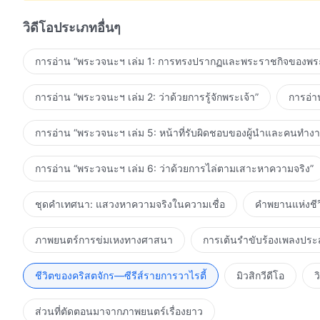
มีร์ (ยูเครน)
วิดีโอประเภทอื่นๆ
01:36:32 "เสียงสรรเสริญพระเจ้ากระหึ่มไปทั่วห้วงจักรวาล"
การอ่าน “พระวจนะฯ เล่ม 1: การทรงปรากฏและพระราชกิจของพระ
01:42:03 "ผมไม่แข่งขันกับคนอื่นอีกต่อไปแล้ว"—คำพยานจ
การอ่าน “พระวจนะฯ เล่ม 2: ว่าด้วยการรู้จักพระเจ้า”
การอ่า
02:11:10 "ผู้คนควรขจัดความเข้าใจผิดที่มีต่อพระเจ้าอย่างไร
02:16:46 "เพื่อที่จะมีชีวิตรอด เจ้าต้องไล่ตามเสาะหาคว
การอ่าน “พระวจนะฯ เล่ม 5: หน้าที่รับผิดชอบของผู้นำและคนทำง
(แคนาดา)
การอ่าน “พระวจนะฯ เล่ม 6: ว่าด้วยการไล่ตามเสาะหาความจริง”
02:25:00 "การพิพากษาที่พระเจ้าทรงมีต่อประเทศและกลุ่
(สหรัฐอเมริกา)
ชุดคำเทศนา: แสวงหาความจริงในความเชื่อ
คำพยานแห่งชีว
02:28:58 ผู้คนทั่วโลกเรียนภาษาจีน การอ่านออกเสียงพระวจ
ภาพยนตร์การข่มเหงทางศาสนา
การเต้นรำขับร้องเพลงประ
วิญญาณของพระเยซู พระเจ้าจะได้ทรงสร้างสวรรค์และแผ่นดิ
ใส่ใจในชะตากรรมของมวลมนุษย์"
ชีวิตของคริสตจักร—ซีรีส์รายการวาไรตี้
มิวสิกวีดีโอ
ว
02:35:41 "ชีวิตของสิ่งทรงสร้างทั้งปวงล้วนมาจากพระเจ้า"
ส่วนที่ตัดตอนมาจากภาพยนตร์เรื่องยาว
02:43:33 "พระเจ้าผู้ทรงมหิทธิฤทธิ์ประทับอยู่บนพระบัลลังก