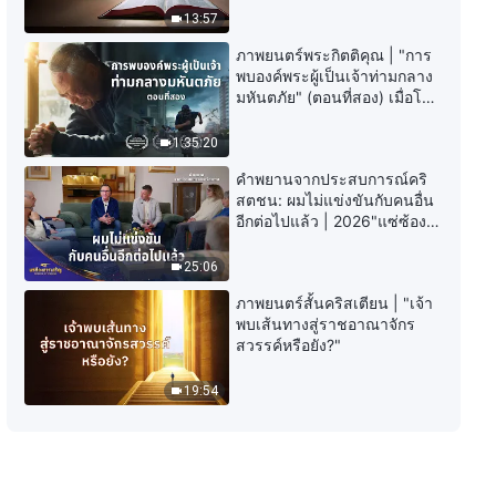
13:57
ภาพยนตร์พระกิตติคุณ | "การ
พบองค์พระผู้เป็นเจ้าท่ามกลาง
มหันตภัย" (ตอนที่สอง) เมื่อโลก
เผชิญกับการสูญพันธุ์ครั้งใหญ่
จะรอดชีวิตได้อย่างไร?
1:35:20
คำพยานจากประสบการณ์คริ
สตชน: ผมไม่แข่งขันกับคนอื่น
อีกต่อไปแล้ว | 2026"แซ่ซ้อง
สรรเสริญ"
25:06
ภาพยนตร์สั้นคริสเตียน | "เจ้า
พบเส้นทางสู่ราชอาณาจักร
สวรรค์หรือยัง?"
19:54