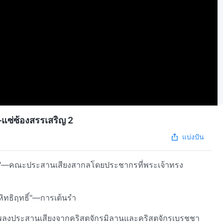
ซ่ซ้องสรรเสริญ 2
แบ่งปัน
ว"—คณะประสานเสียงสากลโดยประชากรที่พระเจ้าทรง
ิทธิฤทธิ์"—การเต้นรำ
พลงประสานเสียงจากคริสตจักรมิลานและคริสตจักรเบรชชา