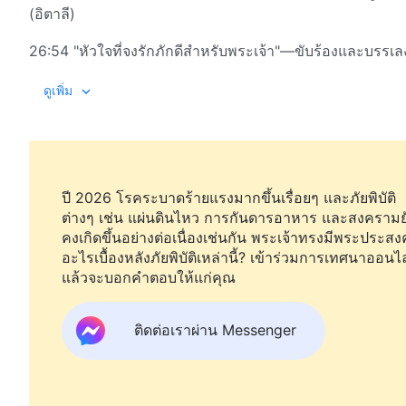
(อิตาลี)
26:54 "หัวใจที่จงรักภักดีสำหรับพระเจ้า"—ขับร้องและบรรเลง
33:46 "ความรู้สึกที่จริงใจของพระผู้สร้างที่มีต่อมวลมนุษ
ดูเพิ่ม
(เอกวาดอร์)
41:21 "นักโทษในครอบครัวตัวเอง"—คำพยานจากประสบการณ์
01:00:58 ผู้คนทั่วโลกเรียนภาษาจีน การอ่านออกเสียงพระวจนะ
ปี 2026 โรคระบาดร้ายแรงมากขึ้นเรื่อยๆ และภัยพิบัติ
สามารถประทานหนทางแห่งชีวิตนิรันดร์แก่มนุษย์ได้" (ตัดตอ
ต่างๆ เช่น แผ่นดินไหว การกันดารอาหาร และสงครามย
พระทัยของพระเจ้า"
คงเกิดขึ้นอย่างต่อเนื่องเช่นกัน พระเจ้าทรงมีพระประสงค
อะไรเบื้องหลังภัยพิบัติเหล่านี้? เข้าร่วมการเทศนาออนไ
01:14:35 "​​ในแสงสว่างแห่งความรักของพระเจ้า" การแสดงบ
แล้วจะบอกคำตอบให้แก่คุณ
01:19:59 "การสรรเสริญแด่พระเจ้าผู้ทรงมหิทธิฤทธิ์จะไม่มีวั
ติดต่อเราผ่าน Messenger
01:29:09 "พระเจ้าทรงสร้างวันพรุ่งนี้ที่สวยงามยิ่งกว่าให้
(ฟิลิปปินส์)
01:32:01 "พระเจ้าทรงปรารถนาให้ผู้คนจำนวนมากขึ้นได้รั