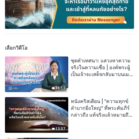
เลือกวิดีโอ
ชุดคำเทศนา: แสวงหาความ
จริงในความเชื่อ | องค์พระผู้
เป็นเจ้าจะเสด็จกลับมาบนเมฆ
จริงๆ หรือ?
16:17
หนังคริสเตียน | "ความทุกข์
ลำบากยิ่งใหญ่" ที่พระคัมภีร์
กล่าวถึง แท้จริงแล้วหมายถึง
สิ่งใด? (ฉากเด่น)
13:57