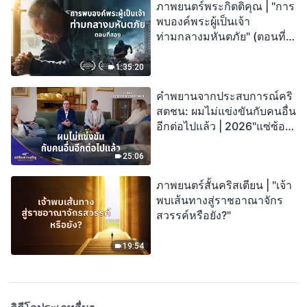
ภาพยนตร์พระกิตติคุณ | "การ
พบองค์พระผู้เป็นเจ้า
ท่ามกลางมหันตภัย" (ตอนที่
สอง) เมื่อโลกเผชิญกับการสูญ
พันธุ์ครั้งใหญ่ จะรอดชีวิตได้
1:35:20
อย่างไร?
คำพยานจากประสบการณ์คริ
สตชน: ผมไม่แข่งขันกับคนอื่น
อีกต่อไปแล้ว | 2026"แซ่ซ้อง
สรรเสริญ"
25:06
ภาพยนตร์สั้นคริสเตียน | "เจ้า
พบเส้นทางสู่ราชอาณาจักร
สวรรค์หรือยัง?"
19:54