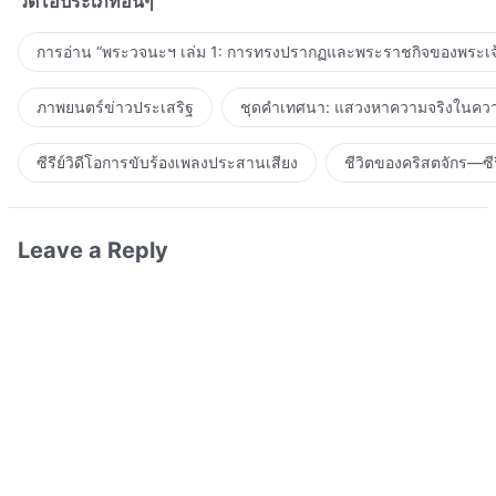
วิดีโอประเภทอื่นๆ
การอ่าน “พระวจนะฯ เล่ม 1: การทรงปรากฏและพระราชกิจของพระเจ
ภาพยนตร์ข่าวประเสริฐ
ชุดคำเทศนา: แสวงหาความจริงในความ
ซีรีย์วิดีโอการขับร้องเพลงประสานเสียง
ชีวิตของคริสตจักร—ซีร
Leave a Reply