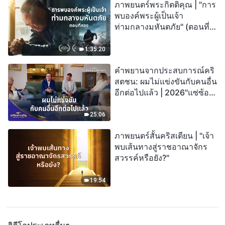
ภาพยนตร์พระกิตติคุณ | "การ
พบองค์พระผู้เป็นเจ้า
ท่ามกลางมหันตภัย" (ตอนที่
สอง) เมื่อโลกเผชิญกับการสูญ
พันธุ์ครั้งใหญ่ จะรอดชีวิตได้
1:35:20
อย่างไร?
คำพยานจากประสบการณ์คริ
สตชน: ผมไม่แข่งขันกับคนอื่น
อีกต่อไปแล้ว | 2026"แซ่ซ้อง
สรรเสริญ"
25:06
ภาพยนตร์สั้นคริสเตียน | "เจ้า
พบเส้นทางสู่ราชอาณาจักร
สวรรค์หรือยัง?"
19:54