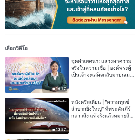
เลือกวิดีโอ
ชุดคำเทศนา: แสวงหาความ
จริงในความเชื่อ | องค์พระผู้
เป็นเจ้าจะเสด็จกลับมาบนเมฆ
จริงๆ หรือ?
16:17
หนังคริสเตียน | "ความทุกข์
ลำบากยิ่งใหญ่" ที่พระคัมภีร์
กล่าวถึง แท้จริงแล้วหมายถึง
สิ่งใด? (ฉากเด่น)
13:57