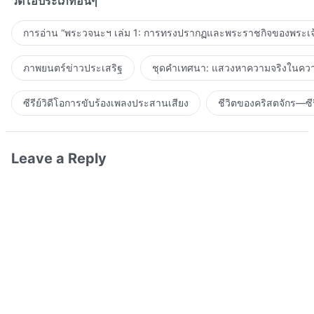
วิดีโอประเภทอื่นๆ
การอ่าน “พระวจนะฯ เล่ม 1: การทรงปรากฏและพระราชกิจของพระเจ
ภาพยนตร์ข่าวประเสริฐ
ชุดคำเทศนา: แสวงหาความจริงในความ
ซีรีย์วิดีโอการขับร้องเพลงประสานเสียง
ชีวิตของคริสตจักร—ซีร
Leave a Reply