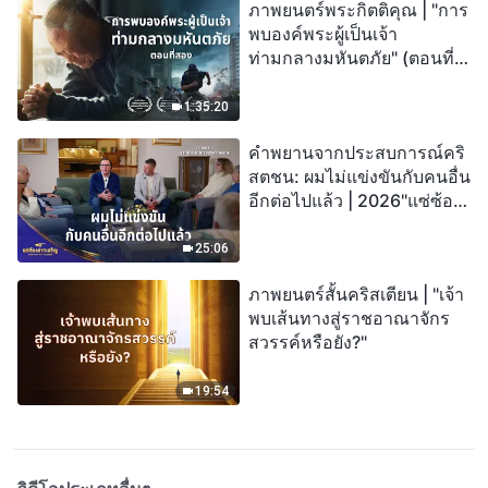
ภาพยนตร์พระกิตติคุณ | "การ
พบองค์พระผู้เป็นเจ้า
ท่ามกลางมหันตภัย" (ตอนที่
สอง) เมื่อโลกเผชิญกับการสูญ
พันธุ์ครั้งใหญ่ จะรอดชีวิตได้
1:35:20
อย่างไร?
คำพยานจากประสบการณ์คริ
สตชน: ผมไม่แข่งขันกับคนอื่น
อีกต่อไปแล้ว | 2026"แซ่ซ้อง
สรรเสริญ"
25:06
ภาพยนตร์สั้นคริสเตียน | "เจ้า
พบเส้นทางสู่ราชอาณาจักร
สวรรค์หรือยัง?"
19:54