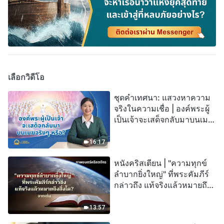
เลือกวิดีโอ
ชุดคำเทศนา: แสวงหาความ
จริงในความเชื่อ | องค์พระผู้
เป็นเจ้าจะเสด็จกลับมาบนเมฆ
จริงๆ หรือ?
16:17
หนังคริสเตียน | "ความทุกข์
ลำบากยิ่งใหญ่" ที่พระคัมภีร์
กล่าวถึง แท้จริงแล้วหมายถึง
สิ่งใด? (ฉากเด่น)
13:57