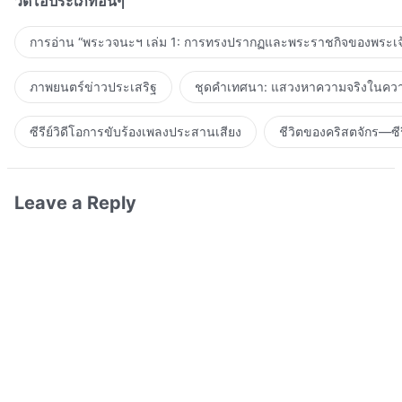
วิดีโอประเภทอื่นๆ
การอ่าน “พระวจนะฯ เล่ม 1: การทรงปรากฏและพระราชกิจของพระเจ
ภาพยนตร์ข่าวประเสริฐ
ชุดคำเทศนา: แสวงหาความจริงในความ
ซีรีย์วิดีโอการขับร้องเพลงประสานเสียง
ชีวิตของคริสตจักร—ซีร
Leave a Reply