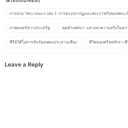
วิดีโอประเภทอื่นๆ
การอ่าน “พระวจนะฯ เล่ม 1: การทรงปรากฏและพระราชกิจของพระเจ
ภาพยนตร์ข่าวประเสริฐ
ชุดคำเทศนา: แสวงหาความจริงในความ
ซีรีย์วิดีโอการขับร้องเพลงประสานเสียง
ชีวิตของคริสตจักร—ซีร
Leave a Reply