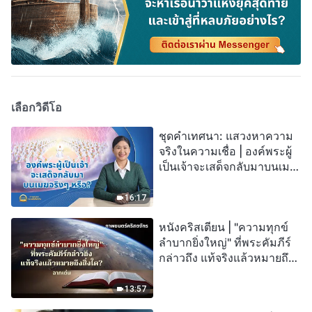
เลือกวิดีโอ
ชุดคำเทศนา: แสวงหาความ
จริงในความเชื่อ | องค์พระผู้
เป็นเจ้าจะเสด็จกลับมาบนเมฆ
จริงๆ หรือ?
16:17
หนังคริสเตียน | "ความทุกข์
ลำบากยิ่งใหญ่" ที่พระคัมภีร์
กล่าวถึง แท้จริงแล้วหมายถึง
สิ่งใด? (ฉากเด่น)
13:57