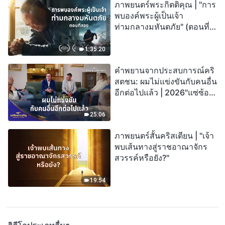
ภาพยนตร์พระกิตติคุณ | "การ
พบองค์พระผู้เป็นเจ้า
ท่ามกลางมหันตภัย" (ตอนที่
สอง) เมื่อโลกเผชิญกับการสูญ
พันธุ์ครั้งใหญ่ จะรอดชีวิตได้
1:35:20
อย่างไร?
คำพยานจากประสบการณ์คริ
สตชน: ผมไม่แข่งขันกับคนอื่น
อีกต่อไปแล้ว | 2026"แซ่ซ้อง
สรรเสริญ"
25:06
ภาพยนตร์สั้นคริสเตียน | "เจ้า
พบเส้นทางสู่ราชอาณาจักร
สวรรค์หรือยัง?"
19:54