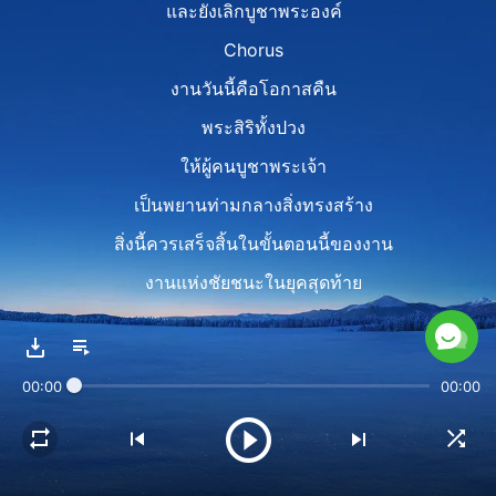
และยังเลิกบูชาพระองค์
Chorus
งานวันนี้คือโอกาสคืน
พระสิริทั้งปวง
ให้ผู้คนบูชาพระเจ้า
เป็นพยานท่ามกลางสิ่งทรงสร้าง
สิ่งนี้ควรเสร็จสิ้นในขั้นตอนนี้ของงาน
งานแห่งชัยชนะในยุคสุดท้าย
Verse 2
มนุษย์ถูกพิชิตได้ยังไง
00:00
00:00
ถ้อยคำทำงานโน้มน้าวคน
ด้วยคำตัดสินและโทษทัณฑ์
และคำสาปให้เขาจำนน