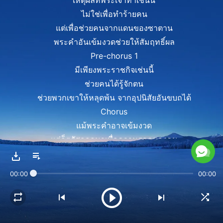
เหตุผลที่พระเจ้าทำเช่นนี้
ไม่ใช่เพื่อทำร้ายคน
แต่เพื่อช่วยคนจากแดนของซาตาน
พระคำอันเข้มงวดช่วยให้สัมฤทธิ์ผล
Pre-chorus 1
มีเพียงพระราชกิจเช่นนี้
ช่วยคนได้รู้จักตน
ช่วยพวกเขาให้หลุดพ้น จากอุปนิสัยอันขบถได้
Chorus
แม้พระคำอาจเข้มงวด
แต่ก็ตรัสออกมาเพื่อความรอดของคน
เพราะพระองค์เพียงตรัสพระคำ
หาได้ลงทัณฑ์เนื้อหนังคน
00:00
00:00
พระคำช่วยให้คนอยู่ในแสงสว่าง
รู้ว่ามีแสงสว่างที่ช่างล้ำค่า
รู้ว่าพระคำนั้นให้คุณ