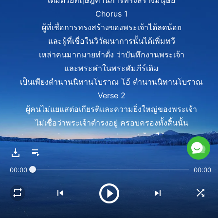
เต็มด้วยทฤษฎีค้านการทรงสร้างมนุษย์
Chorus 1
ผู้ที่เชื่อการทรงสร้างของพระเจ้าได้ลดน้อย
และผู้ที่เชื่อในวิวัฒนาการนั้นได้เพิ่มทวี
เหล่าคนมากมายทำดั่ง ว่าบันทึกงานพระเจ้า
และพระคำในพระคัมภีร์เดิม
เป็นเพียงตำนานนิทานโบราณ โอ้ ตำนานนิทานโบราณ
Verse 2
ผู้คนไม่แยแสต่อเกียรติและความยิ่งใหญ่ของพระเจ้า
ไม่เชื่อว่าพระเจ้าดำรงอยู่ ครอบครองทั้งสิ้นนั้น
ชะตาการอยู่รอดของคนและประเทศ ล้วนไร้ความหมาย.
คนอยู่ในโลกอันกลวง วิ่งไล่ตามหาความสุข
Pre-chorus 2
00:00
00:00
น้อยคนแสวงหาว่าพระองค์ทรงงานที่ใด
หรือหวนกลับมามองว่าพระองค์
เป็นประธานเตรียมบั้นปลายคนได้อย่างไร