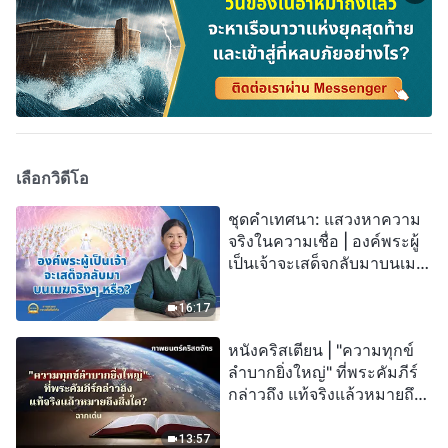
เลือกวิดีโอ
ชุดคำเทศนา: แสวงหาความ
จริงในความเชื่อ | องค์พระผู้
เป็นเจ้าจะเสด็จกลับมาบนเมฆ
จริงๆ หรือ?
16:17
หนังคริสเตียน | "ความทุกข์
ลำบากยิ่งใหญ่" ที่พระคัมภีร์
กล่าวถึง แท้จริงแล้วหมายถึง
สิ่งใด? (ฉากเด่น)
13:57