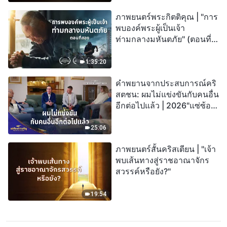
ภาพยนตร์พระกิตติคุณ | "การ
พบองค์พระผู้เป็นเจ้า
ท่ามกลางมหันตภัย" (ตอนที่
สอง) เมื่อโลกเผชิญกับการสูญ
พันธุ์ครั้งใหญ่ จะรอดชีวิตได้
1:35:20
อย่างไร?
คำพยานจากประสบการณ์คริ
สตชน: ผมไม่แข่งขันกับคนอื่น
อีกต่อไปแล้ว | 2026"แซ่ซ้อง
สรรเสริญ"
25:06
ภาพยนตร์สั้นคริสเตียน | "เจ้า
พบเส้นทางสู่ราชอาณาจักร
สวรรค์หรือยัง?"
19:54