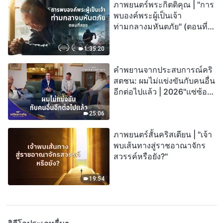
ภาพยนตร์พระกิตติคุณ | "การ
พบองค์พระผู้เป็นเจ้า
ท่ามกลางมหันตภัย" (ตอนที่
สอง) เมื่อโลกเผชิญกับการสูญ
พันธุ์ครั้งใหญ่ จะรอดชีวิตได้
1:35:20
อย่างไร?
คำพยานจากประสบการณ์คริ
สตชน: ผมไม่แข่งขันกับคนอื่น
อีกต่อไปแล้ว | 2026"แซ่ซ้อง
สรรเสริญ"
25:06
ภาพยนตร์สั้นคริสเตียน | "เจ้า
พบเส้นทางสู่ราชอาณาจักร
สวรรค์หรือยัง?"
19:54