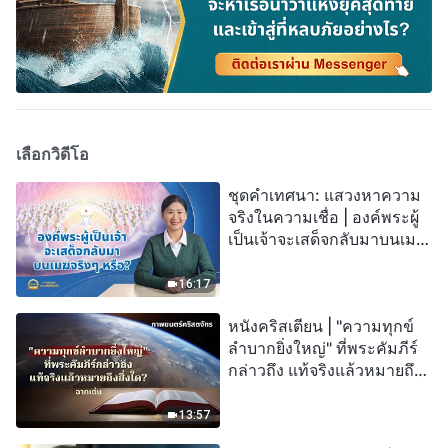
เลือกวิดีโอ
ชุดคำเทศนา: แสวงหาความ
จริงในความเชื่อ | องค์พระผู้
เป็นเจ้าจะเสด็จกลับมาบนเมฆ
จริงๆ หรือ?
16:17
หนังคริสเตียน | "ความทุกข์
ลำบากยิ่งใหญ่" ที่พระคัมภีร์
กล่าวถึง แท้จริงแล้วหมายถึง
สิ่งใด? (ฉากเด่น)
13:57