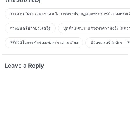
วิดีโอประเภทอื่นๆ
การอ่าน “พระวจนะฯ เล่ม 1: การทรงปรากฏและพระราชกิจของพระเจ
ภาพยนตร์ข่าวประเสริฐ
ชุดคำเทศนา: แสวงหาความจริงในความ
ซีรีย์วิดีโอการขับร้องเพลงประสานเสียง
ชีวิตของคริสตจักร—ซีร
Leave a Reply