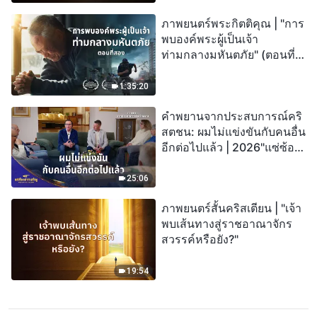
ภาพยนตร์พระกิตติคุณ | "การ
พบองค์พระผู้เป็นเจ้า
ท่ามกลางมหันตภัย" (ตอนที่
สอง) เมื่อโลกเผชิญกับการสูญ
พันธุ์ครั้งใหญ่ จะรอดชีวิตได้
1:35:20
อย่างไร?
คำพยานจากประสบการณ์คริ
สตชน: ผมไม่แข่งขันกับคนอื่น
อีกต่อไปแล้ว | 2026"แซ่ซ้อง
สรรเสริญ"
25:06
ภาพยนตร์สั้นคริสเตียน | "เจ้า
พบเส้นทางสู่ราชอาณาจักร
สวรรค์หรือยัง?"
19:54