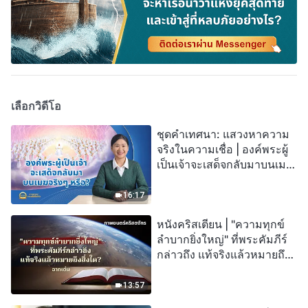
เลือกวิดีโอ
ชุดคำเทศนา: แสวงหาความ
จริงในความเชื่อ | องค์พระผู้
เป็นเจ้าจะเสด็จกลับมาบนเมฆ
จริงๆ หรือ?
16:17
หนังคริสเตียน | "ความทุกข์
ลำบากยิ่งใหญ่" ที่พระคัมภีร์
กล่าวถึง แท้จริงแล้วหมายถึง
สิ่งใด? (ฉากเด่น)
13:57