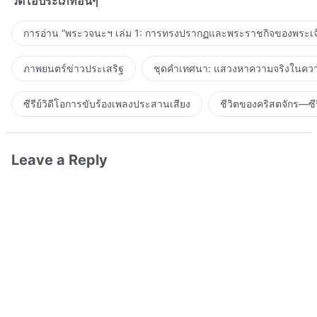
วิดีโอประเภทอื่นๆ
การอ่าน “พระวจนะฯ เล่ม 1: การทรงปรากฏและพระราชกิจของพระเจ
ภาพยนตร์ข่าวประเสริฐ
ชุดคำเทศนา: แสวงหาความจริงในความ
ซีรีย์วิดีโอการขับร้องเพลงประสานเสียง
ชีวิตของคริสตจักร—ซีร
Leave a Reply