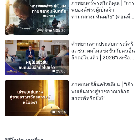
ภาพยนตร์พระกิตติคุณ | "การ
พบองค์พระผู้เป็นเจ้า
ท่ามกลางมหันตภัย" (ตอนที่
สอง) เมื่อโลกเผชิญกับการสูญ
พันธุ์ครั้งใหญ่ จะรอดชีวิตได้
1:35:20
อย่างไร?
คำพยานจากประสบการณ์คริ
สตชน: ผมไม่แข่งขันกับคนอื่น
อีกต่อไปแล้ว | 2026"แซ่ซ้อง
สรรเสริญ"
25:06
ภาพยนตร์สั้นคริสเตียน | "เจ้า
พบเส้นทางสู่ราชอาณาจักร
สวรรค์หรือยัง?"
19:54