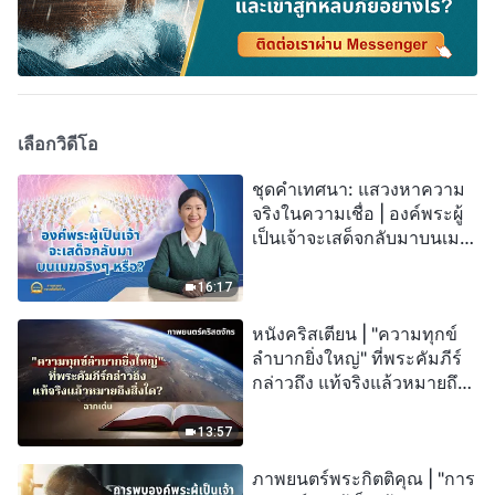
เลือกวิดีโอ
ชุดคำเทศนา: แสวงหาความ
จริงในความเชื่อ | องค์พระผู้
เป็นเจ้าจะเสด็จกลับมาบนเมฆ
จริงๆ หรือ?
16:17
หนังคริสเตียน | "ความทุกข์
ลำบากยิ่งใหญ่" ที่พระคัมภีร์
กล่าวถึง แท้จริงแล้วหมายถึง
สิ่งใด? (ฉากเด่น)
13:57
ภาพยนตร์พระกิตติคุณ | "การ