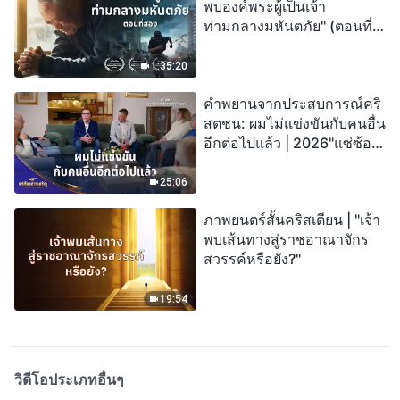
พบองค์พระผู้เป็นเจ้า
ท่ามกลางมหันตภัย" (ตอนที่
สอง) เมื่อโลกเผชิญกับการสูญ
พันธุ์ครั้งใหญ่ จะรอดชีวิตได้
1:35:20
อย่างไร?
คำพยานจากประสบการณ์คริ
สตชน: ผมไม่แข่งขันกับคนอื่น
อีกต่อไปแล้ว | 2026"แซ่ซ้อง
สรรเสริญ"
25:06
ภาพยนตร์สั้นคริสเตียน | "เจ้า
พบเส้นทางสู่ราชอาณาจักร
สวรรค์หรือยัง?"
19:54
วิดีโอประเภทอื่นๆ