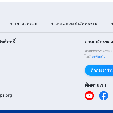
การอ่านบทตอน
คำเทศนาและสามัคคีธรรม
ค
ทธิฤทธิ์
อาณาจักรของพ
อาณาจักรของพระเจ
ไม่?
ดูเพิ่มเติม
ติดต่อเราผ่
ติดตามเรา
ps.org