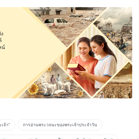
ัง
์
ลน์
เจ้า”
การอ่านพระวจนะของพระเจ้าประจำวัน