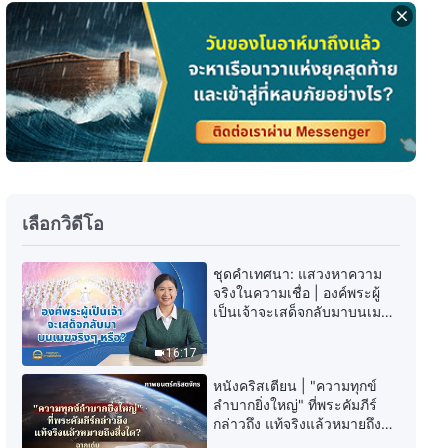
คำพยานจากประสบการณ์คริสตชน:
ตอนที่ 426 ผมเรียนรู้วิธีปฏิบัติต่อ
หน้าที่อย่างถูกต้อง
33:32
คำพยานจากประสบการณ์คริสตชน:
ตอนที่ 425 การละทิ้งและการสละ
ตนเพื่อพระเจ้า ควรได้รับพระพร
เป็นการตอบแทนหรือไม่?
45:00
เลือกวิดีโอ
คำพยานจากประสบการณ์คริสตชน:
ตอนที่ 424 แนวคิดที่ว่า "สตรี
ชุดคำเทศนา: แสวงหาความ
ประทินโฉมเพื่อผู้ที่ชื่นชมตน" นั้นถูก
จริงในความเชื่อ | องค์พระผู้
ต้องหรือไม่?
41:54
เป็นเจ้าจะเสด็จกลับมาบนเมฆ
จริงๆ หรือ?
คำพยานจากประสบการณ์คริสตชน:
16:17
ตอนที่ 422 การเป็นคนฉลาดแกม
โกงทำร้ายฉันอย่างไร
หนังคริสเตียน | "ความทุกข์
39:42
ลำบากยิ่งใหญ่" ที่พระคัมภีร์
กล่าวถึง แท้จริงแล้วหมายถึงสิ่ง
ใด? (ฉากเด่น)