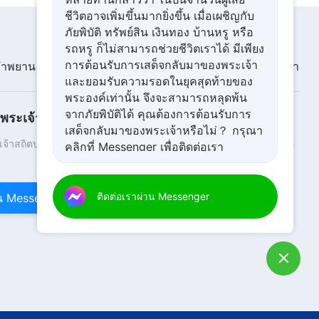
41:35
ชีวิตอาจเพิ่มขึ้นมากยิ่งขึ้น เมื่อเผชิญกับ
ภัยพิบัติ ทรัพย์สิน เงินทอง บ้านหรู หรือ
คำพยานจากประสบการณ์คริสตชน:
รถหรู ก็ไม่สามารถช่วยชีวิตเราได้ มีเพียง
ตอนที่ 412 เหตุผลที่ผมยุ่งมาก
การต้อนรับการเสด็จกลับมาของพระเจ้า
ำพยาน
ภาพนิทรรศการ
ข่าว
เกี่ยวกับเรา
และยอมรับความรอดในยุคสุดท้ายของ
34:00
พระองค์เท่านั้น จึงจะสามารถหลุดพ้น
จากภัยพิบัติได้ คุณต้องการต้อนรับการ
ระเจ้ามาถึงแล้ว
คำพยานจากประสบการณ์คริสตชน:
เสด็จกลับมาของพระเจ้าหรือไม่？ กรุณา
ตอนที่ 411 การโอ้อวดช่างไร้สำนึก
้าสถิตบนแผ่นดินโลกแล้ว! คุณอยากเข้าสู่อาณาจักรของพระเจ้าหรือ
คลิกที่ Messenger เพื่อติดต่อเรา
38:40
คำพยานจากประสบการณ์คริสตชน:
ติดต่อเราผ่าน Messenger
าน Messenger
ตอนที่ 410 สิ่งที่ฉันกังวลเมื่อฉันหลีก
เลี่ยงหน้าที่
39:56
คำพยานจากประสบการณ์คริสตชน:
ตอนที่ 409 บทเรียนจากการรายงาน
เรื่องผู้นำเทียมเท็จ
56:55