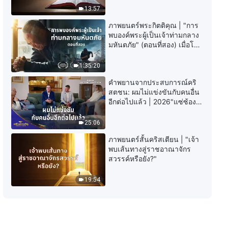
คำพยานจากประสบการณ์คริสตชน:
13:57
ตอนที่ 421 ผู้คนควรไล่ตามเสาะหา
อะไรในชีวิต?
ภาพยนตร์พระกิตติคุณ | "การ
45:22
พบองค์พระผู้เป็นเจ้าท่ามกลาง
มหันตภัย" (ตอนที่สอง) เมื่อโลก
เผชิญกับการสูญพันธุ์ครั้งใหญ่
คำพยานจากประสบการณ์คริสตชน:
จะรอดชีวิตได้อย่างไร?
ตอนที่ 420 ฉันไม่หมดหวังกับตัวเอง
1:35:20
เพราะขีดความสามารถต่ำอีกต่อไป
คำพยานจากประสบการณ์คริ
37:07
สตชน: ผมไม่แข่งขันกับคนอื่น
อีกต่อไปแล้ว | 2026"แซ่ซ้อง
คำพยานจากประสบการณ์คริสตชน:
สรรเสริญ"
ตอนที่ 419 การทบทวน หลังจาก
25:06
ปกปิดความผิดพลาด
ภาพยนตร์สั้นคริสเตียน | "เจ้า
39:46
พบเส้นทางสู่ราชอาณาจักร
สวรรค์หรือยัง?"
คำพยานจากประสบการณ์คริสตชน:
ตอนที่ 418 บุคลิกเก็บตัวของฉันไม่
19:54
ทำให้ฉันคิดลบอีกต่อไป
43:50
คำพยานจากประสบการณ์คริสตชน:
ตอนที่ 417 การมีเจตนาที่ถูกต้องใน