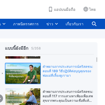
การชุมนุม
38:55
แอปบนมือถือ
ไทย
คำพยานจากประสบการณ์คริสตชน:
ตอนที่ 428 เมื่อความปรารถนาใน
น
ภาพนิทรรศการ
ข่าว
เกี่ยวกับเรา
พระพรของฉันพังทลายลง
39:27
คำพยานจากประสบการณ์คริสตชน:
ตอนที่ 427 เธอจะทำลายตัวเองหาก
แบบนี้ยังมีอีก
5
/
358
ยังครึ่งๆ กลางๆ ในความเชื่อของเธอ
44:25
คำพยานจากประสบการณ์คริสตชน:
ตอนที่ 189 วิธีปฏิบัติต่อบุญคุณของ
พ่อแม่ที่เลี้ยงดูเรามา
51:02
คำพยานจากประสบการณ์คริสตชน:
ตอนที่ 117 การแสวงหาเพียงเพื่อเสพ
สุขจากพระคุณเป็นความเชื่อที่แท้
จริงในพระเจ้าหรือ?