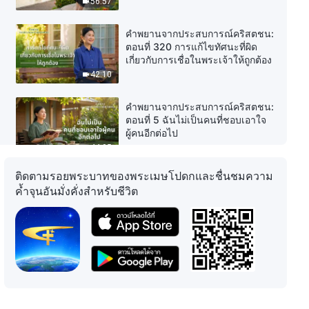
56:57
คำพยานจากประสบการณ์คริสตชน:
ตอนที่ 320 การแก้ไขทัศนะที่ผิด
เกี่ยวกับการเชื่อในพระเจ้าให้ถูกต้อง
42:10
คำพยานจากประสบการณ์คริสตชน:
ตอนที่ 5 ฉันไม่เป็นคนที่ชอบเอาใจ
ผู้คนอีกต่อไป
44:05
ติดตามรอยพระบาทของพระเมษโปดกและชื่นชมความ
คำพยานจากประสบการณ์คริสตชน:
ค้ำจุนอันมั่งคั่งสำหรับชีวิต
ตอนที่ 6 สภาพแวดล้อมที่อันตราย
เผยความเห็นแก่ตัวของผม
35:54
คำพยานจากประสบการณ์คริสตชน:
ตอนที่ 1 การตอบแทนบุญคุณเป็น
หลักธรรมในการประพฤติปฏิบัติตน
หรือไม่?
45:08