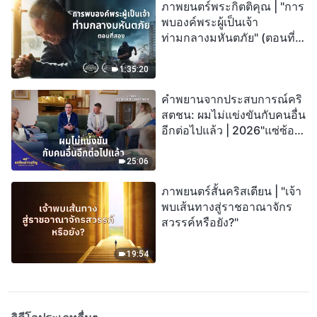
ภาพยนตร์พระกิตติคุณ | "การ
พบองค์พระผู้เป็นเจ้า
ท่ามกลางมหันตภัย" (ตอนที่
สอง) เมื่อโลกเผชิญกับการสูญ
พันธุ์ครั้งใหญ่ จะรอดชีวิตได้
1:35:20
อย่างไร?
คำพยานจากประสบการณ์คริ
สตชน: ผมไม่แข่งขันกับคนอื่น
อีกต่อไปแล้ว | 2026"แซ่ซ้อง
สรรเสริญ"
25:06
ภาพยนตร์สั้นคริสเตียน | "เจ้า
พบเส้นทางสู่ราชอาณาจักร
สวรรค์หรือยัง?"
19:54