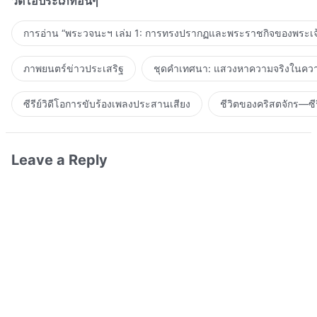
วิดีโอประเภทอื่นๆ
การอ่าน “พระวจนะฯ เล่ม 1: การทรงปรากฏและพระราชกิจของพระเจ
ภาพยนตร์ข่าวประเสริฐ
ชุดคำเทศนา: แสวงหาความจริงในความ
ซีรีย์วิดีโอการขับร้องเพลงประสานเสียง
ชีวิตของคริสตจักร—ซีร
Leave a Reply