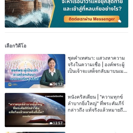
เลือกวิดีโอ
ชุดคำเทศนา: แสวงหาความ
จริงในความเชื่อ | องค์พระผู้
เป็นเจ้าจะเสด็จกลับมาบนเมฆ
จริงๆ หรือ?
16:17
หนังคริสเตียน | "ความทุกข์
ลำบากยิ่งใหญ่" ที่พระคัมภีร์
กล่าวถึง แท้จริงแล้วหมายถึง
สิ่งใด? (ฉากเด่น)
13:57