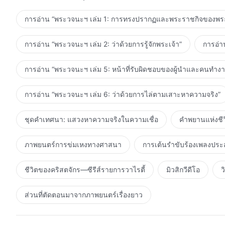
ไม่เพียงพระเจ้าบนสวรรค์เท่านั้น แต่ที่สำคัญยิ่งกว่านั้นก็คือ พระเจ้าบนแผ่นดินโลก จงอย่
ต่างๆ ของเจ้าหรือยอมให้เรื่องรองมาแทนที่เรื่องหลัก ด้วยวิธีนี้เท่านั้นเจ้าจึงสามารถสร้างความสัมพันธ์อันดีกับพระเจ้าได้
การอ่าน “พระวจนะฯ เล่ม 1: การทรงปรากฏและพระราชกิจของพระ
อย่างแท้จริง กลายเป็นใกล้ชิดพระเจ้ามากขึ้น และนำหัวใจของเจ้าเข้าใกล้พระองค์ม
เวลาหลายปีและได้สมาคมกับเรามานานแล้ว แต่ก็ยังคงอยู่ห่างจ
การอ่าน “พระวจนะฯ เล่ม 2: ว่าด้วยการรู้จักพระเจ้า”
การอ่า
ให้ขุ่นเคืองต่อพระอุปนิสัยของพระเจ้าบ่อยๆ และปลายทางของเจ้าจะพิจารณาได้
เราไม่ได้เพียงล้มเหลวในการเปลี่ยนเจ้าให้เป็นบุคคลคนหนึ่งซึ
การอ่าน “พระวจนะฯ เล่ม 5: หน้าที่รับผิดชอบของผู้นำและคนทำง
คือ ได้ฝังหนทางอันชั่วร้ายของเจ้าแน่นอยู่ในธรรมชาติของเจ้
เท่านั้น แต่ความเข้าใจผิดต่างๆ ของเจ้าเกี่ยวกับเรายังได้ทวีคูณ
การอ่าน “พระวจนะฯ เล่ม 6: ว่าด้วยการไล่ตามเสาะหาความจริง”
ของเจ้า เช่นนั้นแล้วเราก็ย่อมพูดว่าความทุกข์ร้อนของเจ้าไม่ได
ที่แท้จริงของเจ้าแล้ว ทั้งหมดที่เหลืออยู่ก็เพื่อให้เจ้าได้รอที่จะจัดการเตรียมงานศพของเจ้า เช่นนั้นแล้วเจ้าก็ไม่จำเป็นที่จะต้อง
ชุดคำเทศนา: แสวงหาความจริงในความเชื่อ
คำพยานแห่งชีว
อ้อนวอนเราให้เป็นพระเจ้าของเจ้า ด้วยเหตุที่เจ้าได้กระท
ให้ได้ ต่อให้เราอาจปรานีต่อเจ้า พระเจ้าบนสวรรค์จะทรงยืนกรานที่จะเอาชีวิตเจ้า ด้วยเหตุที่การกระทำให้ขุ่นเคืองของพวก
ภาพยนตร์การข่มเหงทางศาสนา
การเต้นรำขับร้องเพลงประ
เจ้าต่อพระอุปนิสัยของพระเจ้านั้นไม่ใช่ปัญหาธรรมดา แต่เป็นปัญหาซึ่งมีลักษ
ตำหนิเราที่ไม่ได้บอกเจ้าก่อนล่วงหน้า ทุกอย่างจะกลับมาสู่จุดนี้: เมื่อเจ้าสมาคมกับพระคริสต์—พระเจ้าบนแผ่นดินโลก—ใน
ชีวิตของคริสตจักร—ซีรีส์รายการวาไรตี้
มิวสิกวีดีโอ
ว
ฐานะสามัญชนคนหนึ่ง กล่าวคือ เมื่อเจ้าเชื่อว่าพระเจ้าองค์นี้
พินาศ นี่คือการตักเตือนเพียงครั้งเดียวของเราต่อเจ้าทุกคน
ส่วนที่ตัดตอนมาจากภาพยนตร์เรื่องยาว