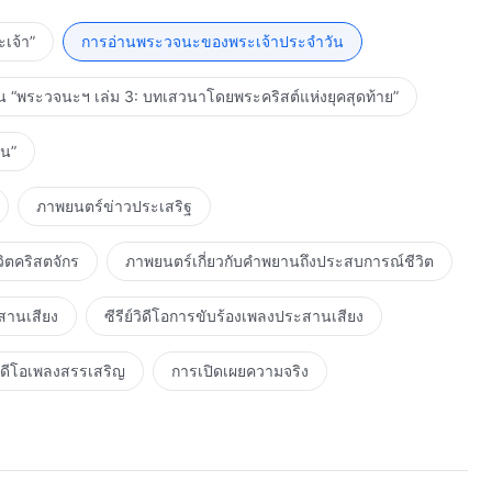
าสับสนไปกับเรื่องสำคัญเร่งด่วน
เจ้า”
การอ่านพระวจนะของพระเจ้าประจำวัน
ากขึ้น หากเจ้าได้อยู่ในความเชื่อมาเป็น
ากเรา เช่นนั้นแล้วเราย่อมพูดว่า มันจะต้องเป็นว่าเจ้ากระทำ
น “พระวจนะฯ เล่ม 3: บทเสวนาโดยพระคริสต์แห่งยุคสุดท้าย”
ยากมาก หากเวลาหลายปีในการสมาคมกับ
่งมีสภาวะความเป็นมนุษย์และความจริงเท่านั้น แต่ยิ่งไปกว่านั้น
าน”
า และเจ้าไม่เพียงมีความโอหังเป็นสองเท่าของก่อนหน้านี้
ด้วยเช่นกัน ถึงขั้นที่ว่าเจ้ามาคำนึงถึงเราว่าเป็นผู้ช่วยตัวน้อย
ภาพยนตร์ข่าวประเสริฐ
้อยู่เพียงแค่ผิว อีกต่อไปแล้ว แต่กลับได้เจาะเข้าไปถึงกระดูก
ิตคริสตจักร
ภาพยนตร์เกี่ยวกับคำพยานถึงประสบการณ์ชีวิต
ำบาปอย่างหนึ่งซึ่งสมควรแก่ความตาย บาปอันไม่สามารถยกโทษ
สานเสียง
ซีรีย์วิดีโอการขับร้องเพลงประสานเสียง
ณะร้ายแรงมาก เมื่อเวลานั้นมาถึง จงอย่า
ิดีโอเพลงสรรเสริญ
การเปิดเผยความจริง
ไม่ใช่อะไรนอกจากบุคคลคนหนึ่ง เมื่อนั้นก็เป็นเวลาที่เจ้าจะ