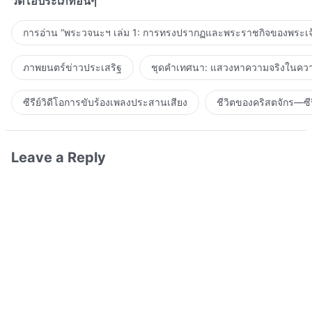
วิดีโอประเภทอื่นๆ
การอ่าน “พระวจนะฯ เล่ม 1: การทรงปรากฏและพระราชกิจของพระเจ
ภาพยนตร์ข่าวประเสริฐ
ชุดคำเทศนา: แสวงหาความจริงในความ
ซีรีย์วิดีโอการขับร้องเพลงประสานเสียง
ชีวิตของคริสตจักร—ซีร
Leave a Reply