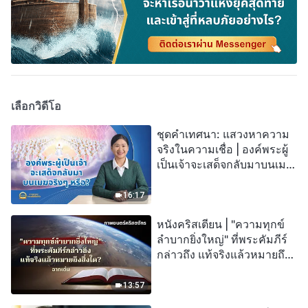
เลือกวิดีโอ
ชุดคำเทศนา: แสวงหาความ
จริงในความเชื่อ | องค์พระผู้
เป็นเจ้าจะเสด็จกลับมาบนเมฆ
จริงๆ หรือ?
16:17
หนังคริสเตียน | "ความทุกข์
ลำบากยิ่งใหญ่" ที่พระคัมภีร์
กล่าวถึง แท้จริงแล้วหมายถึง
สิ่งใด? (ฉากเด่น)
13:57