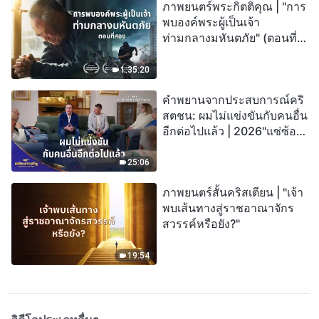
ภาพยนตร์พระกิตติคุณ | "การ
พบองค์พระผู้เป็นเจ้า
ท่ามกลางมหันตภัย" (ตอนที่
สอง) เมื่อโลกเผชิญกับการสูญ
พันธุ์ครั้งใหญ่ จะรอดชีวิตได้
1:35:20
อย่างไร?
คำพยานจากประสบการณ์คริ
สตชน: ผมไม่แข่งขันกับคนอื่น
อีกต่อไปแล้ว | 2026"แซ่ซ้อง
สรรเสริญ"
25:06
ภาพยนตร์สั้นคริสเตียน | "เจ้า
พบเส้นทางสู่ราชอาณาจักร
สวรรค์หรือยัง?"
19:54